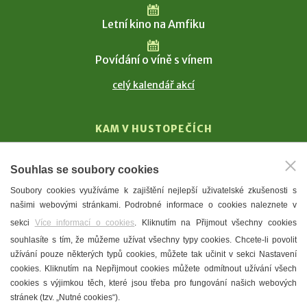
Letní kino na Amfiku
Povídání o víně s vínem
celý kalendář akcí
KAM V HUSTOPEČÍCH
Vinařství
Souhlas se soubory cookies
T. G. Masaryk
Soubory cookies využíváme k zajištění nejlepší uživatelské zkušenosti s
Mandloně
našimi webovými stránkami. Podrobné informace o cookies naleznete v
Ubytování
sekci
Více informací o cookies
. Kliknutím na Přijmout všechny cookies
Restaurace
souhlasíte s tím, že můžeme užívat všechny typy cookies. Chcete-li povolit
užívání pouze některých typů cookies, můžete tak učinit v sekci Nastavení
Městské muzeum a galerie
cookies. Kliknutím na Nepřijmout cookies můžete odmítnout užívání všech
Denní meníčka
cookies s výjimkou těch, které jsou třeba pro fungování našich webových
stránek (tzv. „Nutné cookies“).
Mapa města