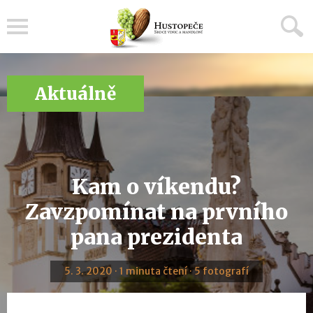
Menu
Aktuálně
Kam o víkendu?
Zavzpomínat na prvního
pana prezidenta
5. 3. 2020 · 1 minuta čtení · 5 fotografí