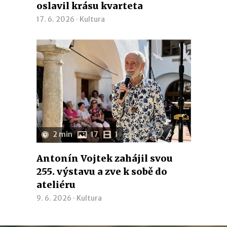
oslavil krásu kvarteta
17. 6. 2026 ·
Kultura
2 min
17
1
Antonín Vojtek zahájil svou
255. výstavu a zve k sobě do
ateliéru
9. 6. 2026 ·
Kultura