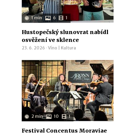
1 min
6
1
Hustopečský slunovrat nabídl
osvěžení ve sklence
23. 6. 2026 ·
Víno
|
Kultura
2 min
10
1
Festival Concentus Moraviae