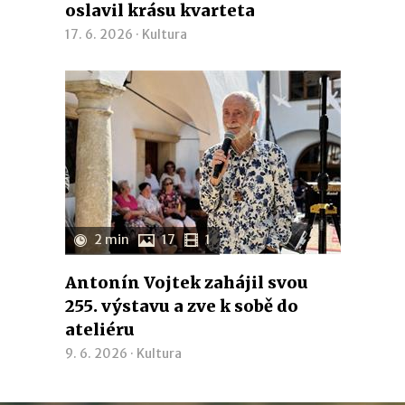
oslavil krásu kvarteta
17. 6. 2026 ·
Kultura
2 min
17
1
Antonín Vojtek zahájil svou
255. výstavu a zve k sobě do
ateliéru
9. 6. 2026 ·
Kultura