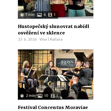
1 min
6
1
Hustopečský slunovrat nabídl
osvěžení ve sklence
23. 6. 2026 ·
Víno
|
Kultura
2 min
10
1
Festival Concentus Moraviae