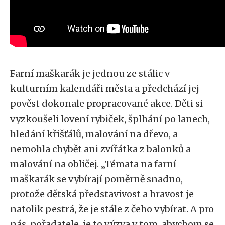
Farní maškarák je jednou ze stálic v
kulturním kalendáři města a předchází jej
pověst dokonale propracované akce. Děti si
vyzkoušeli lovení rybiček, šplhání po lanech,
hledání křišťálů, malování na dřevo, a
nemohla chybět ani zvířátka z balonků a
malování na obličej. „Témata na farní
maškarák se vybírají poměrně snadno,
protože dětská představivost a hravost je
natolik pestrá, že je stále z čeho vybírat. A pro
nás, pořadatele, je to výzva v tom, abychom se