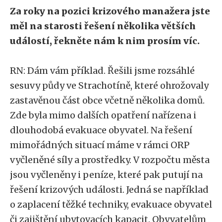
Za roky na pozici krizového manažera jste
měl na starosti řešení několika větších
událostí, řekněte nám k nim prosím víc.
RN: Dám vám příklad. Řešili jsme rozsáhlé
sesuvy půdy ve Strachotíně, které ohrožovaly
zastavěnou část obce včetně několika domů.
Zde byla mimo dalších opatření nařízena i
dlouhodobá evakuace obyvatel. Na řešení
mimořádných situací máme v rámci ORP
vyčleněné síly a prostředky. V rozpočtu města
jsou vyčleněny i peníze, které pak putují na
řešení krizových události. Jedná se například
o zaplacení těžké techniky, evakuace obyvatel
či zajištění ubytovacích kapacit. Obyvatelům