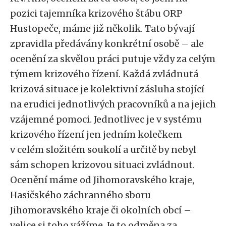
pozici tajemníka krizového štábu ORP
Hustopeče, máme již několik. Tato bývají
zpravidla předávány konkrétní osobě – ale
ocenění za skvělou práci putuje vždy za celým
týmem krizového řízení. Každá zvládnutá
krizová situace je kolektivní zásluha stojící
na erudici jednotlivých pracovníků a na jejich
vzájemné pomoci. Jednotlivec je v systému
krizového řízení jen jedním kolečkem
v celém složitém soukolí a určitě by nebyl
sám schopen krizovou situaci zvládnout.
Ocenění máme od Jihomoravského kraje,
Hasičského záchranného sboru
Jihomoravského kraje či okolních obcí –
velice si toho vážíme. Je to odměna za