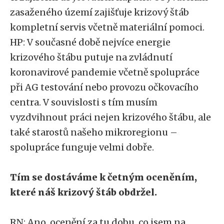
zasaženého území zajišťuje krizový štáb
kompletní servis včetně materiální pomoci.
HP: V současné době nejvíce energie
krizového štábu putuje na zvládnutí
koronavirové pandemie včetně spolupráce
při AG testování nebo provozu očkovacího
centra. V souvislosti s tím musím
vyzdvihnout práci nejen krizového štábu, ale
také starostů našeho mikroregionu –
spolupráce funguje velmi dobře.
Tím se dostáváme k četným oceněním,
které náš krizový štáb obdržel.
RN: Ano, ocenění za tu dobu, co jsem na