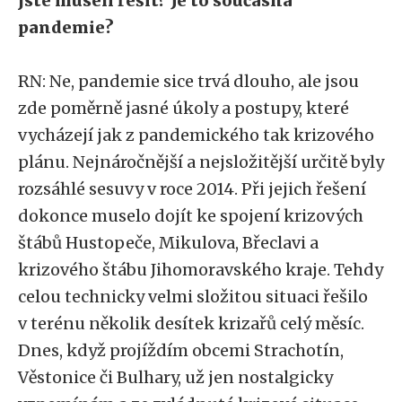
jste museli řešit? Je to současná
pandemie?
RN: Ne, pandemie sice trvá dlouho, ale jsou
zde poměrně jasné úkoly a postupy, které
vycházejí jak z pandemického tak krizového
plánu. Nejnáročnější a nejsložitější určitě byly
rozsáhlé sesuvy v roce 2014. Při jejich řešení
dokonce muselo dojít ke spojení krizových
štábů Hustopeče, Mikulova, Břeclavi a
krizového štábu Jihomoravského kraje. Tehdy
celou technicky velmi složitou situaci řešilo
v terénu několik desítek krizařů celý měsíc.
Dnes, když projíždím obcemi Strachotín,
Věstonice či Bulhary, už jen nostalgicky