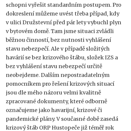
schopni vyřešit standardním postupem. Pro
dokreslení můžeme uvést třeba případ, kdy
v ulici Družstevní před pár lety vybuchl plyn
v bytovém domě. Tam jsme situaci zvládli
běžnou činností, bez nutnosti vyhlášení
stavu nebezpečí. Ale v případě složitých
havárií se bez krizového štábu, složek IZS a
bez vyhlášení stavu nebezpečí určitě
neobejdeme. Dalším nepostradatelným
pomocníkem pro řešení krizových situací
jsou dle mého názoru velmi kvalitně
zpracované dokumenty, které odborně
označujeme jako havarijní, krizové či
pandemické plány. V současné době zasedá
krizový štáb ORP Hustopeče již téměř rok