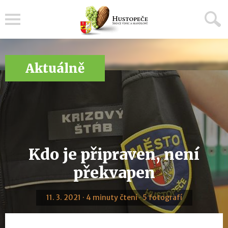
Menu
Aktuálně
Kdo je připraven, není
překvapen
11. 3. 2021 · 4 minuty čtení · 5 fotografí