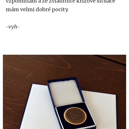
vzpomínám a ze zvládnuté krizové situace
mám velmi dobré pocity.
-vyh-