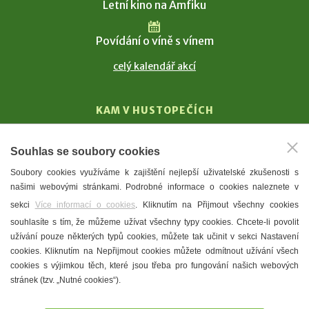
Letní kino na Amfiku
Povídání o víně s vínem
celý kalendář akcí
KAM V HUSTOPEČÍCH
Vinařství
Souhlas se soubory cookies
T. G. Masaryk
Soubory cookies využíváme k zajištění nejlepší uživatelské zkušenosti s
Mandloně
našimi webovými stránkami. Podrobné informace o cookies naleznete v
Ubytování
sekci
Více informací o cookies
. Kliknutím na Přijmout všechny cookies
Restaurace
souhlasíte s tím, že můžeme užívat všechny typy cookies. Chcete-li povolit
užívání pouze některých typů cookies, můžete tak učinit v sekci Nastavení
Městské muzeum a galerie
cookies. Kliknutím na Nepřijmout cookies můžete odmítnout užívání všech
Denní meníčka
cookies s výjimkou těch, které jsou třeba pro fungování našich webových
stránek (tzv. „Nutné cookies“).
Mapa města