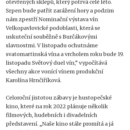
otevřených sklepů, který potrvá celé léto.
Srpen bude patřit zarážení hory a podzim
nám zpestří Nominační výstava vín
Velkopavlovické podoblasti, která se
uskuteční souběžně s Burčákovými
slavnostmi. V listopadu ochutnáme
svatomartinská vína a vrcholem roku bude 19.
listopadu Světový duel vín,“ vypočítává
všechny akce vonící vínem produkční
Karolína Hrnčiříková.
Celoroční jistotou zábavy je hustopečské
kino, které na rok 2022 plánuje několik
filmových, hudebních i divadelních
představení. „Naše kino stále promítá a já