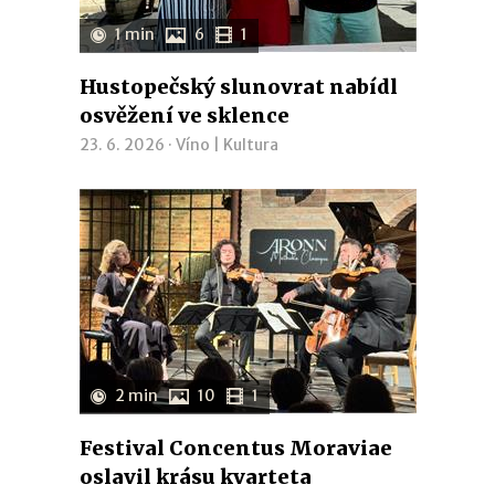
1 min
6
1
Hustopečský slunovrat nabídl
osvěžení ve sklence
23. 6. 2026 ·
Víno
|
Kultura
2 min
10
1
Festival Concentus Moraviae
oslavil krásu kvarteta