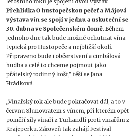
letošního roku je spojení dvou výstav.
Přehlídka O hustopečskou pečeť a Májová
výstava vín se spojí v jednu a uskuteční se
30. dubna ve Společenském domě.
Během
jednoho dne tak bude možné ochutnat vína
typická pro Hustopeče a nejbližší okolí.
Připraveno bude i občerstvení a cimbálová
hudba a celé to chceme pojmout jako
přátelský rodinný košt,“ těší se Jana
Hrádková.
„Vinařský rok ale bude pokračovat dál, a to v
červnu Slunovratem s vínem, při kterém opět
poměří síly vinaři z Turhandlí proti vinařům z
Krajcperku. Zároveň tak zahájí Festival