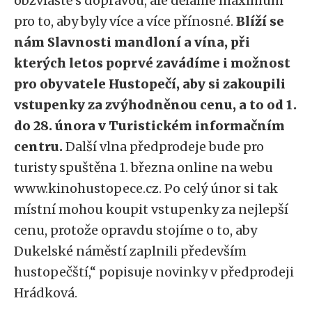
obzvláště s dopravou, ale děláme maximum
pro to, aby byly více a více přínosné.
Blíží se
nám Slavnosti mandloní a vína, při
kterých letos poprvé zavádíme i možnost
pro obyvatele Hustopečí, aby si zakoupili
vstupenky za zvýhodněnou cenu, a to od 1.
do 28. února v Turistickém informačním
centru.
Další vlna předprodeje bude pro
turisty spuštěna 1. března online na webu
www.kinohustopece.cz. Po celý únor si tak
místní mohou koupit vstupenky za nejlepší
cenu, protože opravdu stojíme o to, aby
Dukelské náměstí zaplnili především
hustopečští,“ popisuje novinky v předprodeji
Hrádková.