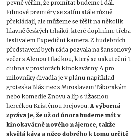
pevně věřím, že promítat budeme i dál.
Filmové premiéry se zatím stále různě
překládají, ale můžeme se těšit na několik
hlavně českých trháků, které doplníme třeba
festivalem Expediční kamera. Z hudebních
představení bych ráda pozvala na šansonový
večer s Alenou Hladkou, který se uskuteční 1.
dubna v prostorách kinokavárny. A pro
milovníky divadla je v plánu například
groteska Blázinec s Miroslavem Táborským
nebo komedie Znovu a líp s úžasnou
herečkou Kristýnou Frejovou.
A výborná
zpráva je, že už od února budeme mít v
kinokavárně nového nájemce, takže
skvělá káva a něco dobrého k tomu určitě