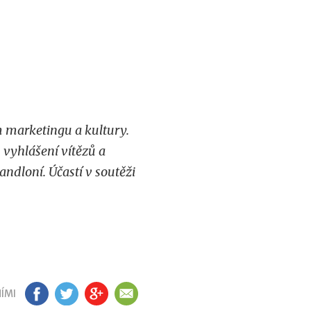
 marketingu a kultury.
vyhlášení vítězů a
ndloní. Účastí v soutěži
ÍMI
FB
TW
GP
EM