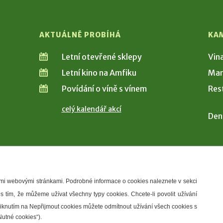
AKTUÁLNĚ PROBÍHÁ
KA
Letní otevřené sklepy
Vin
Letní kino na Amfiku
Man
Povídání o víně s vínem
Res
celý kalendář akcí
Den
šimi webovými stránkami. Podrobné informace o cookies naleznete v sekci
 s tím, že můžeme užívat všechny typy cookies. Chcete-li povolit užívání
řístupnosti
Správce webu
2026 © Město Hustopeče
Kliknutím na Nepřijmout cookies můžete odmítnout užívání všech cookies s
Nutné cookies“).