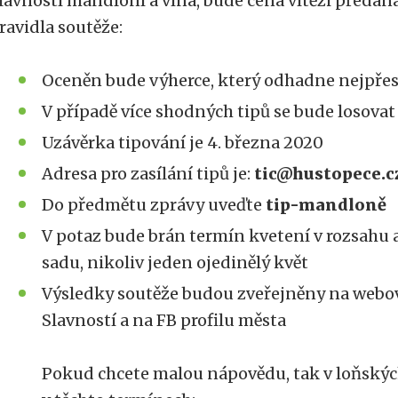
lavností mandloní a vína, bude cena vítězi předán
ravidla soutěže:
Oceněn bude výherce, který odhadne nejpřes
V případě více shodných tipů se bude losova
Uzávěrka tipování je 4. března 2020
Adresa pro zasílání tipů je:
tic@hustopece.c
Do předmětu zprávy uveďte
tip-mandloně
V potaz bude brán termín kvetení v rozsahu 
sadu, nikoliv jeden ojedinělý květ
Výsledky soutěže budou zveřejněny na webo
Slavností a na FB profilu města
Pokud chcete malou nápovědu, tak v loňskýc