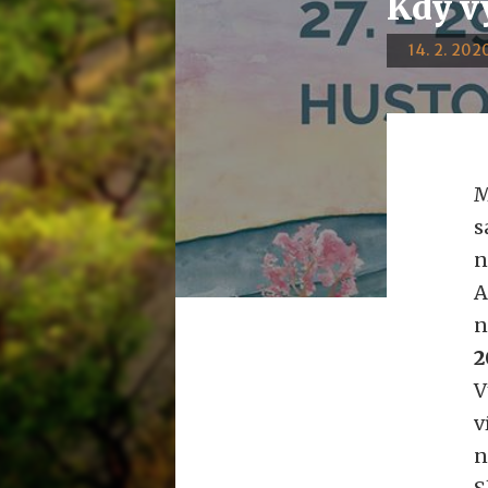
Kdy v
14. 2. 2020
M
s
n
A
n
2
V
v
n