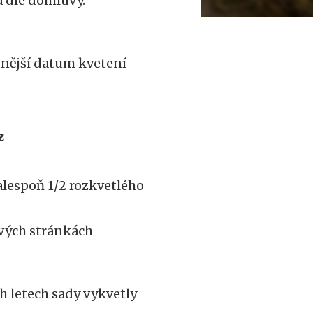
a dle domluvy.
nější datum kvetení
t
z
alespoň 1/2 rozkvetlého
vých stránkách
h letech sady vykvetly