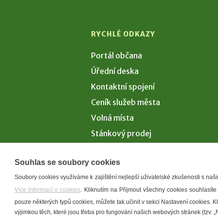
RYCHLÉ ODKAZY
Portál občana
Úřední deska
Kontaktní spojení
Ceník služeb města
Volná místa
Stánkový prodej
Volby 2026
Souhlas se soubory cookies
Soubory cookies využíváme k zajištění nejlepší uživatelské zkušenosti s na
Více informací o cookies
. Kliknutím na Přijmout všechny cookies souhlasíte
Prohlášení o p
pouze některých typů cookies, můžete tak učinit v sekci Nastavení cookies. 
výjimkou těch, které jsou třeba pro fungování našich webových stránek (tzv. „