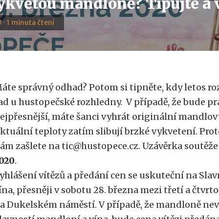
ykvetou mandloně? Tipujte a v
 · 1 minuta čtení
áte správný odhad? Potom si tipněte, kdy letos 
ad u hustopečské rozhledny. V případě, že bude p
ejpřesnější, máte šanci vyhrát originální mandlový
ktuální teploty zatím slibují brzké vykvetení. Prot
ám zašlete na tic@hustopece.cz. Uzávěrka soutěže 
020
.
yhlášení vítězů a předání cen se uskuteční na Sl
ína, přesněji v sobotu 28. března mezi třetí a čtv
a Dukelském náměstí. V případě, že mandloně ne