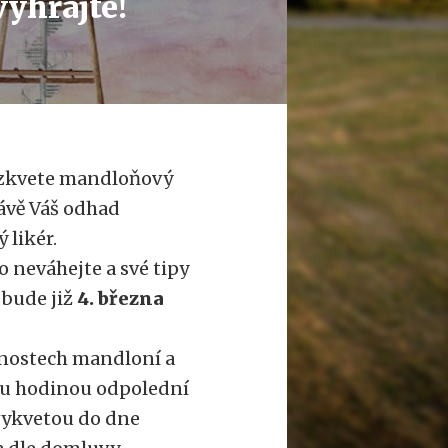
yhrajte!
rozkvete mandloňový
rávě Váš odhad
 likér.
o neváhejte a své tipy
bude již
4. března
avnostech mandloní a
rtou hodinou odpolední
vykvetou do dne