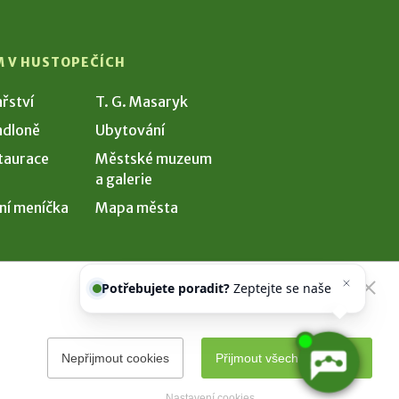
M V HUSTOPEČÍCH
ařství
T. G. Masaryk
dloně
Ubytování
taurace
Městské muzeum
a galerie
ní meníčka
Mapa města
Potřebujete poradit?
Zeptejte se
našeho asistenta
Chettyho
.
Nepřijmout cookies
Přijmout všechny cookies
Nastavení cookies