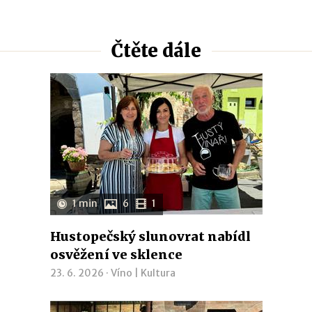
Čtěte dále
1 min
6
1
Hustopečský slunovrat nabídl
osvěžení ve sklence
23. 6. 2026 ·
Víno
|
Kultura