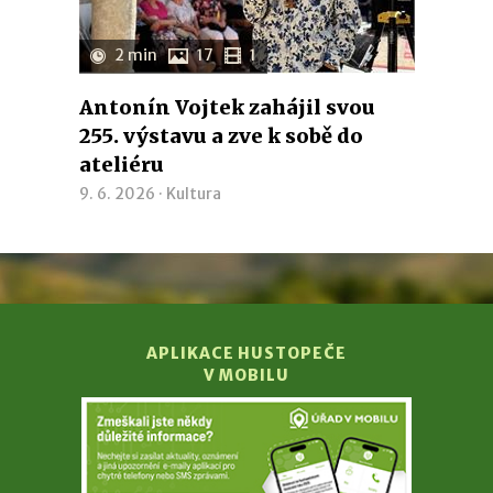
2 min
17
1
Antonín Vojtek zahájil svou
255. výstavu a zve k sobě do
ateliéru
9. 6. 2026 ·
Kultura
APLIKACE HUSTOPEČE
V MOBILU