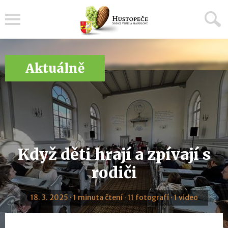
Menu
Aktuálně
Když děti hrají a zpívají s
rodiči
18. 3. 2025 · 1 minuta čtení · 11 fotografí · 1 video