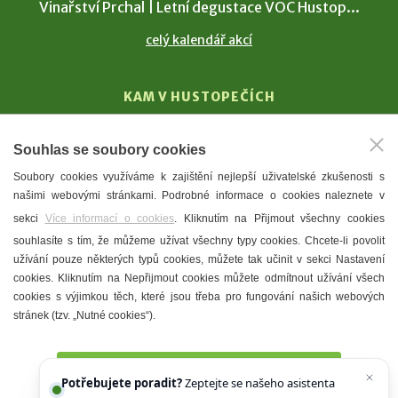
Vinařství Prchal | Letní degustace VOC Hustop...
celý kalendář akcí
KAM V HUSTOPEČÍCH
Vinařství
Souhlas se soubory cookies
T. G. Masaryk
Soubory cookies využíváme k zajištění nejlepší uživatelské zkušenosti s
Mandloně
našimi webovými stránkami. Podrobné informace o cookies naleznete v
Ubytování
sekci
Více informací o cookies
. Kliknutím na Přijmout všechny cookies
Restaurace
souhlasíte s tím, že můžeme užívat všechny typy cookies. Chcete-li povolit
užívání pouze některých typů cookies, můžete tak učinit v sekci Nastavení
Městské muzeum a galerie
cookies. Kliknutím na Nepřijmout cookies můžete odmítnout užívání všech
Denní meníčka
cookies s výjimkou těch, které jsou třeba pro fungování našich webových
stránek (tzv. „Nutné cookies“).
Mapa města
Přijmout všechny cookies
Potřebujete poradit?
Zeptejte se našeho asistenta