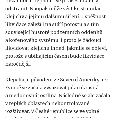
nezahubí a nepodaří se ji tak z lokality
odstranit. Naopak může vést ke stimulaci
klejichy a jejímu dalšímu šíření. Úspěšnost
likvidace záleží i na stáří porostu a s tím
související hustotě podzemních oddenků
a kořenového systému. I proto je žádoucí
likvidovat klejichu ihned, jakmile se objeví,
protože s ubíhajícím časem bude likvidace
náročnější.
Klejicha je původem ze Severní Ameriky a v
Evropě se začala vysazovat jako okrasná
a medonosná rostlina. Následně se ale začala
v teplých oblastech nekontrolovaně
rozšiřovat. V České republice se ve volné