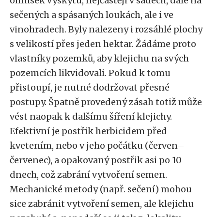
ohnisek výskytu, nejčastěji v sadech, dále na
sečených a spásaných loukách, ale i ve
vinohradech. Byly nalezeny i rozsáhlé plochy
s velikostí přes jeden hektar. Žádáme proto
vlastníky pozemků, aby klejichu na svých
pozemcích likvidovali. Pokud k tomu
přistoupí, je nutné dodržovat přesné
postupy. Špatně provedený zásah totiž může
vést naopak k dalšímu šíření klejichy.
Efektivní je postřik herbicidem před
kvetením, nebo v jeho počátku (červen–
červenec), a opakovaný postřik asi po 10
dnech, což zabrání vytvoření semen.
Mechanické metody (např. sečení) mohou
sice zabránit vytvoření semen, ale klejichu