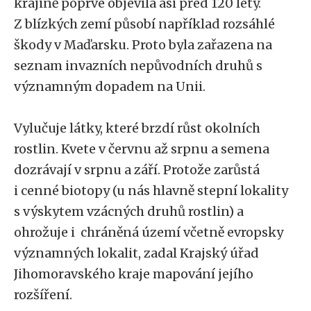
krajině poprvé objevila asi před 120 lety.
Z blízkých zemí působí například rozsáhlé
škody v Maďarsku. Proto byla zařazena na
seznam invazních nepůvodních druhů s
významným dopadem na Unii.
Vylučuje látky, které brzdí růst okolních
rostlin. Kvete v červnu až srpnu a semena
dozrávají v srpnu a září. Protože zarůstá
i cenné biotopy (u nás hlavně stepní lokality
s výskytem vzácných druhů rostlin) a
ohrožuje i chráněná území včetně evropsky
významných lokalit, zadal Krajský úřad
Jihomoravského kraje mapování jejího
rozšíření.