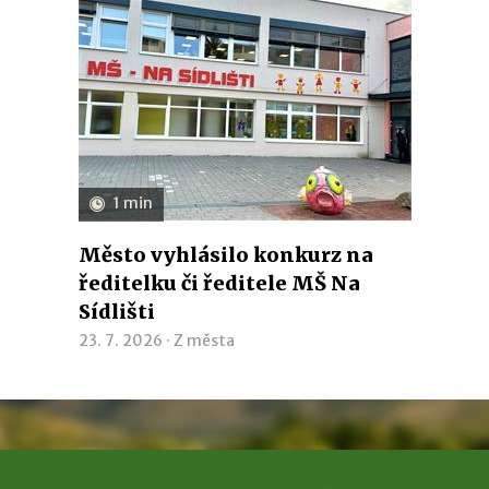
1 min
Město vyhlásilo konkurz na
ředitelku či ředitele MŠ Na
Sídlišti
23. 7. 2026 ·
Z města