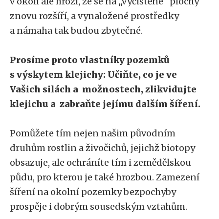
v okolí ale hrozí, že se na „vyčištěné“ plochy
znovu rozšíří, a vynaložené prostředky
a námaha tak budou zbytečné.
Prosíme proto vlastníky pozemků
s výskytem klejichy: Učiňte, co je ve
Vašich silách a možnostech, zlikvidujte
klejichu a zabraňte jejímu dalším šíření.
Pomůžete tím nejen našim původním
druhům rostlin a živočichů, jejichž biotopy
obsazuje, ale ochráníte tím i zemědělskou
půdu, pro kterou je také hrozbou. Zamezení
šíření na okolní pozemky bezpochyby
prospěje i dobrým sousedským vztahům.