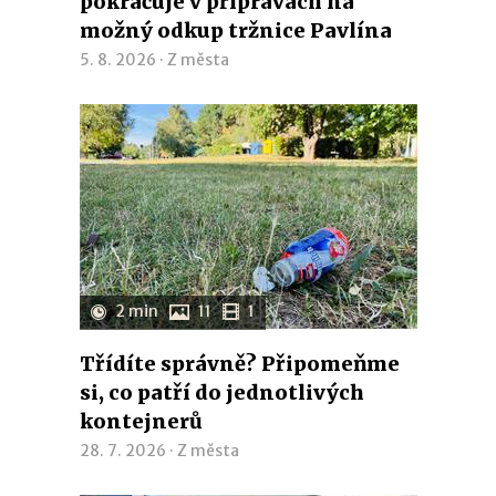
pokračuje v přípravách na
možný odkup tržnice Pavlína
5. 8. 2026 ·
Z města
2 min
11
1
Třídíte správně? Připomeňme
si, co patří do jednotlivých
kontejnerů
28. 7. 2026 ·
Z města