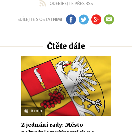
ODEBÍREJTE PŘES RSS
SDÍLEJTE S OSTATNÍMI
FB
TW
GP
EM
Čtěte dále
6 min
Z jednání rady: Město