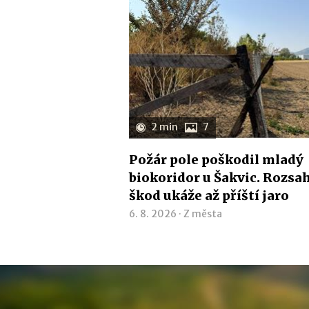
2 min
7
Požár pole poškodil mladý
biokoridor u Šakvic. Rozsa
škod ukáže až příští jaro
6. 8. 2026 ·
Z města