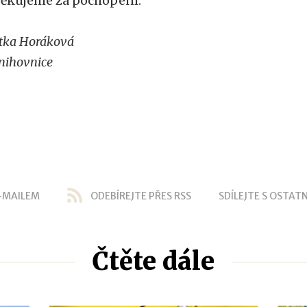
ěkujeme za pochopení.
itka Horáková
nihovnice
-MAILEM
ODEBÍREJTE PŘES RSS
SDÍLEJTE S OSTATN
Čtěte dále