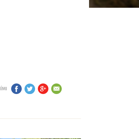
ÍMI
FB
TW
GP
EM