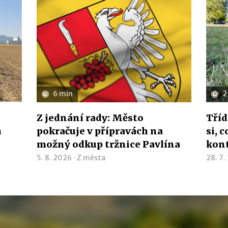
6 min
2
Z jednání rady: Město
Tříd
h
pokračuje v přípravách na
si, 
možný odkup tržnice Pavlína
kon
5. 8. 2026 ·
Z města
28. 7.