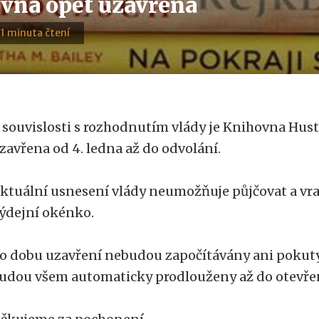
vna opět uzavřena
· 1 minuta čtení
 souvislosti s rozhodnutím vlády je Knihovna Hus
zavřena od 4. ledna až do odvolání.
ktuální usnesení vlády neumožňuje půjčovat a vra
ýdejní okénko.
o dobu uzavření nebudou započítávány ani pokuty
udou všem automaticky prodlouženy až do otevře