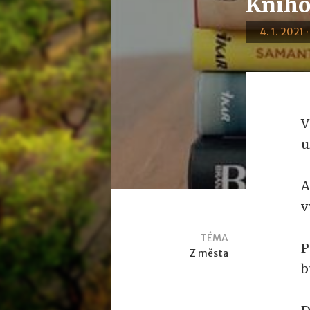
Kniho
4. 1. 2021 
V
u
A
v
TÉMA
P
Z města
b