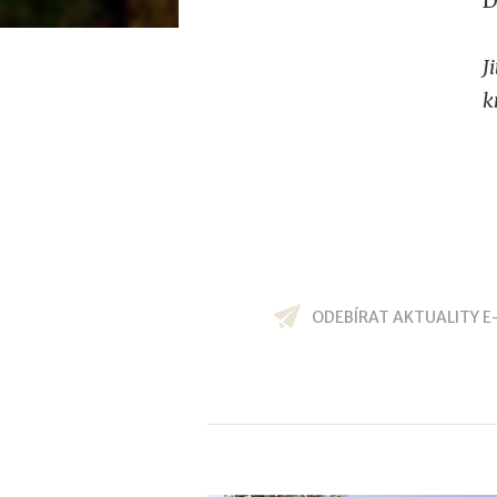
D
J
k
ODEBÍRAT AKTUALITY E