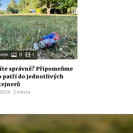
 min
11
1
íte správně? Připomeňme
co patří do jednotlivých
tejnerů
 2026 ·
Z města