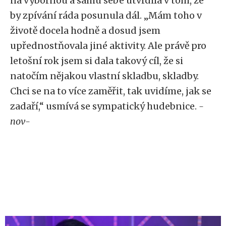
na výbornou a samu sebe utvrdila v tom, že
by zpívání ráda posunula dál. „Mám toho v
životě docela hodně a dosud jsem
upřednostňovala jiné aktivity. Ale právě pro
letošní rok jsem si dala takový cíl, že si
natočím nějakou vlastní skladbu, skladby.
Chci se na to více zaměřit, tak uvidíme, jak se
zadaří,“ usmívá se sympatický hudebnice.
-
nov-