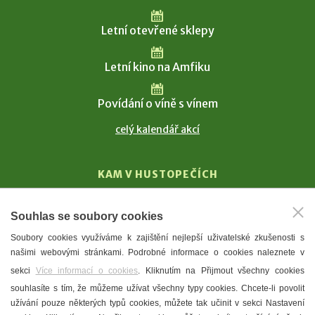
Letní otevřené sklepy
Letní kino na Amfiku
Povídání o víně s vínem
celý kalendář akcí
KAM V HUSTOPEČÍCH
Vinařství
Souhlas se soubory cookies
T. G. Masaryk
Soubory cookies využíváme k zajištění nejlepší uživatelské zkušenosti s
Mandloně
našimi webovými stránkami. Podrobné informace o cookies naleznete v
Ubytování
sekci
Více informací o cookies
. Kliknutím na Přijmout všechny cookies
Restaurace
souhlasíte s tím, že můžeme užívat všechny typy cookies. Chcete-li povolit
užívání pouze některých typů cookies, můžete tak učinit v sekci Nastavení
Městské muzeum a galerie