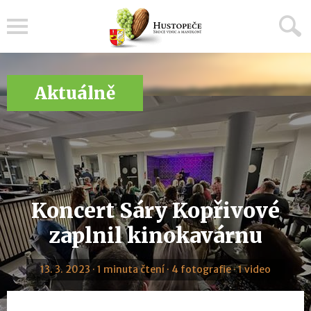
Menu
Aktuálně
Koncert Sáry Kopřivové
zaplnil kinokavárnu
13. 3. 2023 · 1 minuta čtení · 4 fotografie · 1 video