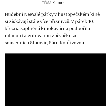
TÉMA
Kultura
Hudební NeMalé pátky v hustopečském kině
si získávají stále více příznivců. V pátek 10.
března zaplněná kinokavárna podpořila
mladou talentovanou zpěvačku ze
sousedních Starovic, Sáru Kopřivovou.