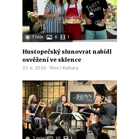
1 min
6
1
Hustopečský slunovrat nabídl
osvěžení ve sklence
23. 6. 2026 ·
Víno
|
Kultura
2 min
10
1