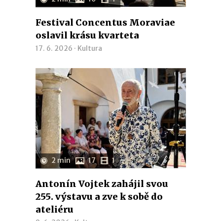
Festival Concentus Moraviae
oslavil krásu kvarteta
17. 6. 2026 ·
Kultura
2 min
17
1
Antonín Vojtek zahájil svou
255. výstavu a zve k sobě do
ateliéru