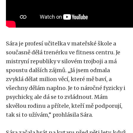
Sára je profesí učitelka v mateřské škole a
současně dělá trenérku ve fitness centru. Je
mistryní republiky v silovém trojboji a má
spoustu dalších zájmů. „Já jsem odmala
zvyklá dělat milion věcí, které mě baví, a
všechny dělám naplno. Je to náročné fyzicky i
psychicky, ale dá se to zvládnout. Mám
skvělou rodinu a přítele, kteří mě podporují,
tak si to užívám,“ prohlásila Sára.
Sára začala hrát na kytaru před pěti lety, když