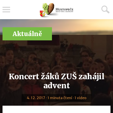
Menu
Aktuálně
Koncert žáků ZUŠ zahájil
advent
4. 12. 2017 · 1 minuta čtení · 1 video