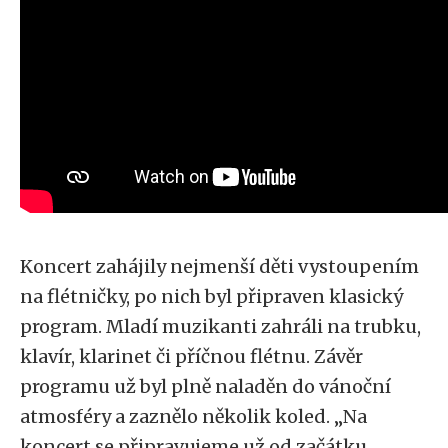
Koncert zahájily nejmenší děti vystoupením
na flétničky, po nich byl připraven klasický
program. Mladí muzikanti zahráli na trubku,
klavír, klarinet či příčnou flétnu. Závěr
programu už byl plně naladěn do vánoční
atmosféry a zaznělo několik koled. „Na
koncert se připravujeme už od začátku