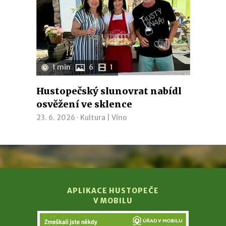
1 min
6
1
Hustopečský slunovrat nabídl
osvěžení ve sklence
23. 6. 2026 ·
Kultura
|
Víno
APLIKACE HUSTOPEČE
V MOBILU