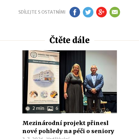
SDÍLEJTE S OSTATNÍMI
FB
TW
GP
EM
Čtěte dále
2 min
6
Mezinárodní projekt přinesl
nové pohledy na péči o seniory