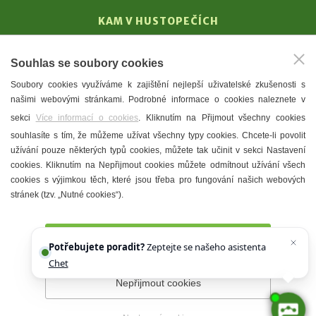
KAM V HUSTOPEČÍCH
Vinařství
Souhlas se soubory cookies
T. G. Masaryk
Soubory cookies využíváme k zajištění nejlepší uživatelské zkušenosti s
Mandloně
našimi webovými stránkami. Podrobné informace o cookies naleznete v
Ubytování
sekci
Více informací o cookies
. Kliknutím na Přijmout všechny cookies
Restaurace
souhlasíte s tím, že můžeme užívat všechny typy cookies. Chcete-li povolit
užívání pouze některých typů cookies, můžete tak učinit v sekci Nastavení
Městské muzeum a galerie
cookies. Kliknutím na Nepřijmout cookies můžete odmítnout užívání všech
Denní meníčka
cookies s výjimkou těch, které jsou třeba pro fungování našich webových
stránek (tzv. „Nutné cookies“).
Mapa města
Přijmout všechny cookies
Potřebujete poradit?
Zeptejte se našeho asistenta
Chettyho
.
Nepřijmout cookies
Prohlášení o přístupnosti
Správce webu
2026 © Město
Hustopeče