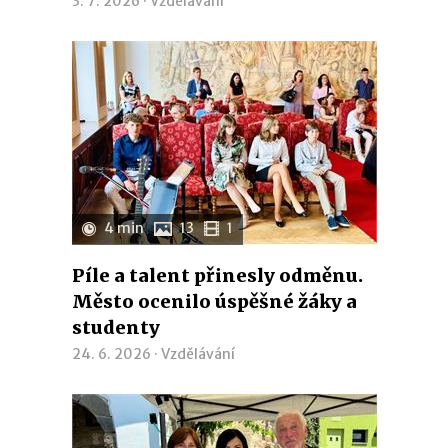
3. 7. 2026 ·
Vzdělávání
4 min
13
1
Píle a talent přinesly odměnu.
Město ocenilo úspěšné žáky a
studenty
24. 6. 2026 ·
Vzdělávání