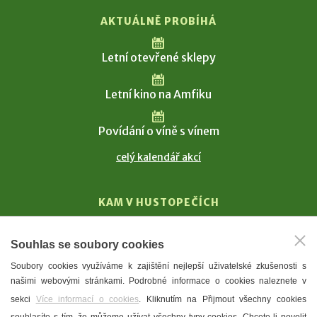
AKTUÁLNĚ PROBÍHÁ
Letní otevřené sklepy
Letní kino na Amfiku
Povídání o víně s vínem
celý kalendář akcí
KAM V HUSTOPEČÍCH
Vinařství
Souhlas se soubory cookies
T. G. Masaryk
Soubory cookies využíváme k zajištění nejlepší uživatelské zkušenosti s
Mandloně
našimi webovými stránkami. Podrobné informace o cookies naleznete v
Ubytování
sekci
Více informací o cookies
. Kliknutím na Přijmout všechny cookies
Restaurace