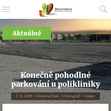
Menu
Aktuálně
Konečně pohodlné
parkování u polikliniky
7. 8. 2018 · 1 minuta čtení · 5 fotografí · 1 video