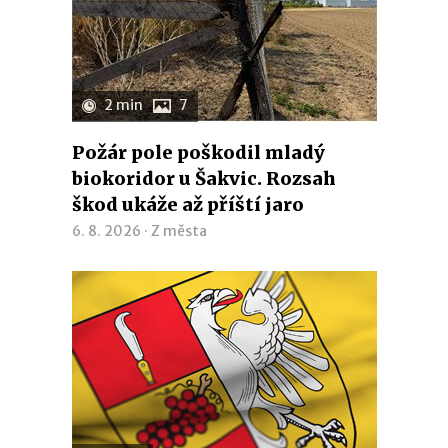
2 min
7
Požár pole poškodil mladý
biokoridor u Šakvic. Rozsah
škod ukáže až příští jaro
6. 8. 2026 ·
Z města