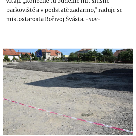
vítají. „Konečně tu budeme mít slušné
parkoviště a v podstatě zadarmo,“ raduje se
místostarosta Bořivoj Švásta.
-nov-