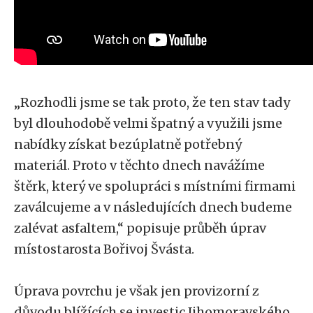
„Rozhodli jsme se tak proto, že ten stav tady
byl dlouhodobě velmi špatný a využili jsme
nabídky získat bezúplatně potřebný
materiál. Proto v těchto dnech navážíme
štěrk, který ve spolupráci s místními firmami
zaválcujeme a v následujících dnech budeme
zalévat asfaltem,“ popisuje průběh úprav
místostarosta Bořivoj Švásta.
Úprava povrchu je však jen provizorní z
důvodu blížících se investic Jihomoravského