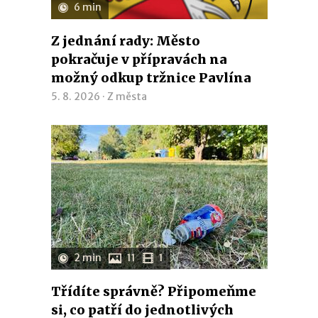
6 min
Z jednání rady: Město
pokračuje v přípravách na
možný odkup tržnice Pavlína
5. 8. 2026 ·
Z města
2 min
11
1
Třídíte správně? Připomeňme
si, co patří do jednotlivých