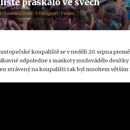
liště praskalo ve švech
 · 1 minuta čtení · 5 fotografí · 1 video
ustopečské koupaliště se v neděli 20. srpna promě
ábavné odpoledne s maskoty rozdovádělo desítky d
en strávený na koupališti tak byl mnohem větším