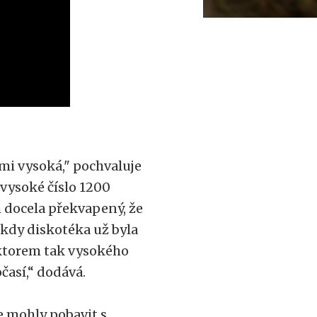
elmi vysoká," pochvaluje
 vysoké číslo 1200
m docela překvapený, že
 kdy diskotéka už byla
aktorem tak vysokého
časí,“ dodává.
e mohly pobavit s