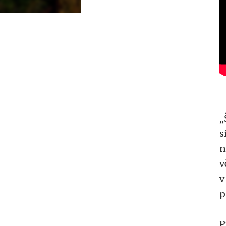
„
s
n
v
v
p
P