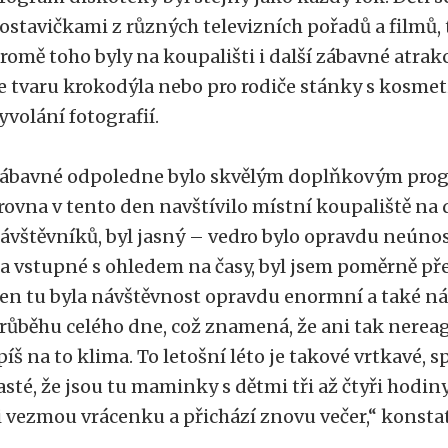
ostavičkami z různých televizních pořadů a filmů, t
romě toho byly na koupališti i další zábavné atrakc
e tvaru krokodýla nebo pro rodiče stánky s kosme
yvolání fotografií.
ábavné odpoledne bylo skvělým doplňkovým prog
rovna v tento den navštívilo místní koupaliště na
ávštěvníků, byl jasný – vedro bylo opravdu neúnos
a vstupné s ohledem na časy, byl jsem poměrně př
en tu byla návštěvnost opravdu enormní a také náv
růběhu celého dne, což znamená, že ani tak nereag
píš na to klima. To letošní léto je takové vrtkavé, s
asté, že jsou tu maminky s dětmi tři až čtyři hodi
i vezmou vrácenku a přichází znovu večer,“ konsta