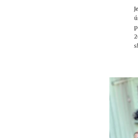
J
ú
p
2
s