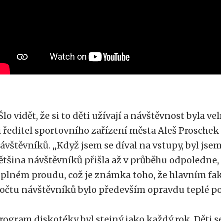
Šlo vidět, že si to děti užívají a návštěvnost byla v
i ředitel sportovního zařízení města Aleš Proschek
ávštěvníků. „Když jsem se díval na vstupy, byl jse
ětšina návštěvníků přišla až v průběhu odpoledne,
 plném proudu, což je známka toho, že hlavním f
očtu návštěvníků bylo především opravdu teplé po
rogram diskotéky byl stejný jako každý rok. Děti s