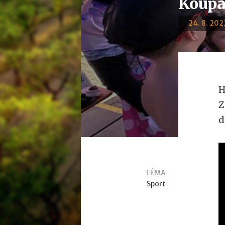
Koupa
24. 8. 2023
H
Z
d
TÉMA
Sport