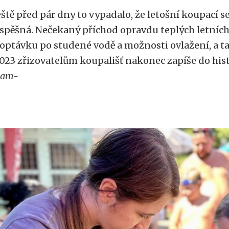
eště před pár dny to vypadalo, že letošní koupací 
spěšná. Nečekaný příchod opravdu teplých letních
optávku po studené vodě a možnosti ovlažení, a ta
023 zřizovatelům koupališť nakonec zapíše do hist
lam-