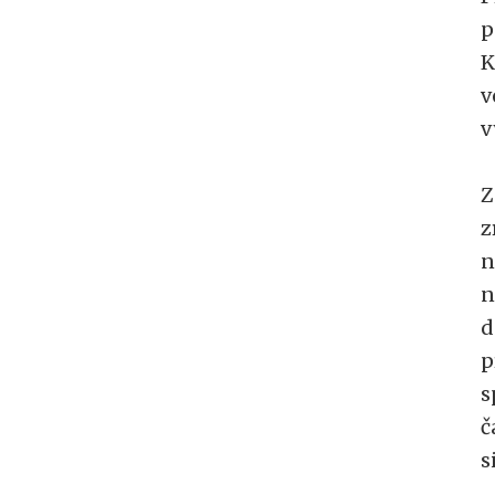
p
K
v
v
Z
z
n
n
d
p
s
č
s