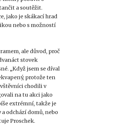
ančit a soutěžit.
e, jako je skákací hrad
tikou nebo s možností
ramem, ale důvod, proč
 dvanáct stovek
né. „Když jsem se díval
ekvapený, protože ten
štěvníci chodili v
ovali na tu akci jako
píše extrémní, takže je
ny a odchází domů, nebo
tuje Proschek.