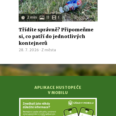
2 min
11
1
Třídíte správně? Připomeňme
si, co patří do jednotlivých
kontejnerů
28. 7. 2026 ·
Z města
APLIKACE HUSTOPEČE
V MOBILU