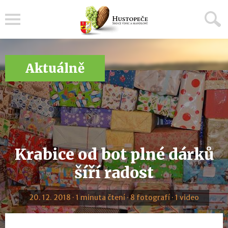
Menu
Aktuálně
Krabice od bot plné dárků
šíří radost
20. 12. 2018 · 1 minuta čtení · 8 fotografí · 1 video