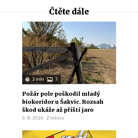
Čtěte dále
2 min
7
Požár pole poškodil mladý
biokoridor u Šakvic. Rozsah
škod ukáže až příští jaro
6. 8. 2026 ·
Z města