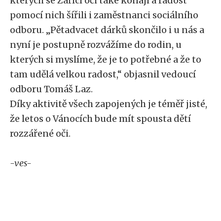
kterých se Zářící oči také konají a radost
pomocí nich šířili i zaměstnanci sociálního
odboru. „Pětadvacet dárků skončilo i u nás a
nyní je postupně rozvážíme do rodin, u
kterých si myslíme, že je to potřebné a že to
tam udělá velkou radost,“ objasnil vedoucí
odboru Tomáš Laz.
Díky aktivitě všech zapojených je téměř jisté,
že letos o Vánocích bude mít spousta dětí
rozzářené oči.
-ves-