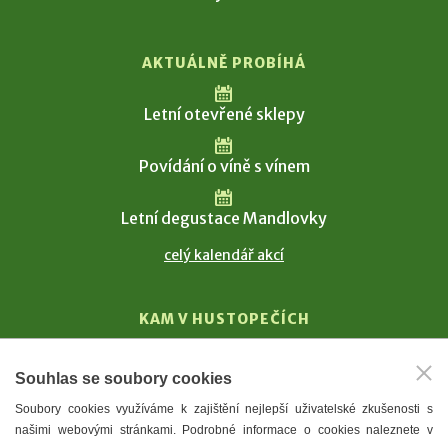
AKTUÁLNĚ PROBÍHÁ
Letní otevřené sklepy
Povídání o víně s vínem
Letní degustace Mandlovky
celý kalendář akcí
KAM V HUSTOPEČÍCH
Vinařství
Souhlas se soubory cookies
T. G. Masaryk
Soubory cookies využíváme k zajištění nejlepší uživatelské zkušenosti s
Mandloně
našimi webovými stránkami. Podrobné informace o cookies naleznete v
Ubytování