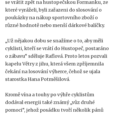
se vrátit zpět na hustopečskou Formanku, ze
které vyráželi, byli zařazeni do slosování o
poukázky na nákup sportovního zboží o
různé hodnotě nebo menší dárkové balíčky.
„Už nějakou dobu se snažíme o to, aby měli
cyklisti, kteří se vrátí do Hustopeč, postaráno
o zábavu“ sděluje Raflová. Proto letos pozvali
kapelu Větry z jihu, která všem zpříjemnila
čekání na losování výherce, čehož se ujala
starostka Hana Potměšilová.
Kromě vína a touhy po výhře cyklistům
dodával energii také známý „vůz druhé
pomoci“, jehož posádku tvoří několik pánů