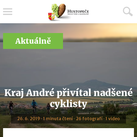
Menu
Aktuálně
Kraj André přivítal nadšené
cyklisty
26. 6. 2019 · 1 minuta čtení · 26 fotografí · 1 video