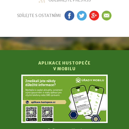
SDÍLEJTE S OSTATNÍMI
FB
TW
GP
EM
APLIKACE HUSTOPEČE
V MOBILU