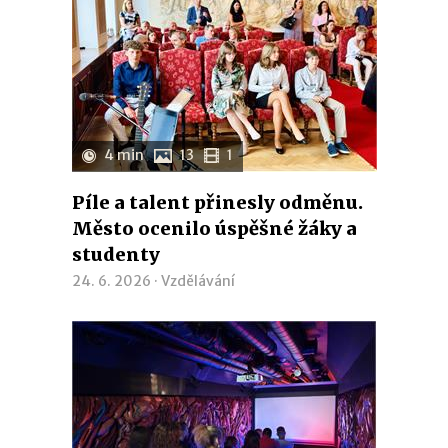
4 min
13
1
Píle a talent přinesly odměnu.
Město ocenilo úspěšné žáky a
studenty
24. 6. 2026 ·
Vzdělávání