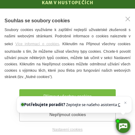
KAM V HUSTOPEČÍCH
Vinařství
Souhlas se soubory cookies
T. G. Masaryk
Soubory cookies využíváme k zajištění nejlepší uživatelské zkušenosti s
Mandloně
našimi webovými stránkami. Podrobné informace o cookies naleznete v
Ubytování
sekci
Více informací o cookies
. Kliknutím na Přijmout všechny cookies
Restaurace
souhlasíte s tím, že můžeme užívat všechny typy cookies. Chcete-li povolit
užívání pouze některých typů cookies, můžete tak učinit v sekci Nastavení
Městské muzeum a galerie
cookies. Kliknutím na Nepřijmout cookies můžete odmítnout užívání všech
Denní meníčka
cookies s výjimkou těch, které jsou třeba pro fungování našich webových
stránek (tzv. „Nutné cookies“).
Mapa města
Přijmout všechny cookies
Potřebujete poradit?
Zeptejte se našeho asistenta
Chettyho
.
Nepřijmout cookies
Prohlášení o přístupnosti
Správce webu
2026 © Město
Hustopeče
Nastavení cookies