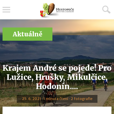
Menu
Aktuálně
Krajem André se pojede! Pro
Lužice, Hrušky, Mikulčice,
Hodonín....
25. 6. 2021 · 1 minuta čtení · 2 fotografie