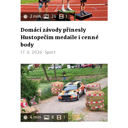
2 min
26
1
Domácí závody přinesly
Hustopečím medaile i cenné
body
17. 6. 2026 ·
Sport
4 min
8
1