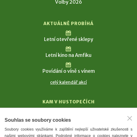
Volby 2026
AKTUÁLNĚ PROBÍHÁ
Letní otevřené sklepy
Letní kino na Amfiku
Povídání o víně s vínem
celý kalendář akcí
KAM V HUSTOPEČÍCH
Vinařství
Souhlas se soubory cookies
T. G. Masaryk
Soubory cookies využíváme k zajištění nejlepší uživatelské zkušenosti s
Mandloně
našimi webovými stránkami. Podrobné informace o cookies naleznete v