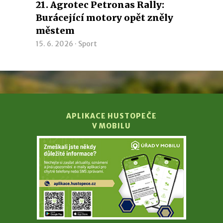
21. Agrotec Petronas Rally:
Burácející motory opět zněly
městem
15. 6. 2026 ·
Sport
APLIKACE HUSTOPEČE
V MOBILU