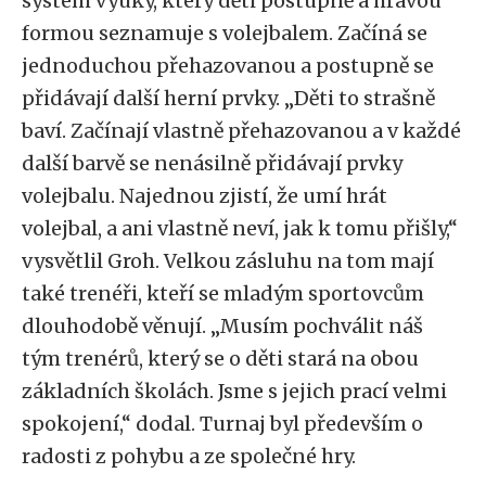
systém výuky, který děti postupně a hravou
formou seznamuje s volejbalem. Začíná se
jednoduchou přehazovanou a postupně se
přidávají další herní prvky. „Děti to strašně
baví. Začínají vlastně přehazovanou a v každé
další barvě se nenásilně přidávají prvky
volejbalu. Najednou zjistí, že umí hrát
volejbal, a ani vlastně neví, jak k tomu přišly,“
vysvětlil Groh. Velkou zásluhu na tom mají
také trenéři, kteří se mladým sportovcům
dlouhodobě věnují. „Musím pochválit náš
tým trenérů, který se o děti stará na obou
základních školách. Jsme s jejich prací velmi
spokojení,“ dodal. Turnaj byl především o
radosti z pohybu a ze společné hry.