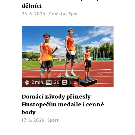
dělníci
25. 6. 2026 ·
Z města
|
Sport
2 min
26
1
Domácí závody přinesly
Hustopečím medaile i cenné
body
17. 6. 2026 ·
Sport