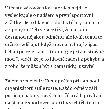
V těchto věkových kategoriích nejde o
výsledky, ale o nadšení a první sportovní
zážitky. „Je to hlavně radost z té hry samotné
a z pohybu. Děti se sice těší, že na konci
dostanou nějakou odměnu, ale kvůli tomu to
určitě nedělají. I když zrovna nehrají zápas,
běhají po celé hale – té energie je tam strašně
moc. Je vidět, že je to hlavně radost z pohybu a
z toho, že můžou být s kamarády,“ uzavřel.
Zájem o volejbal v Hustopečích přitom podle
organizátorů stále roste. Každoročně v září
pořádají nábory nových hráčů a rádi přivítají
další malé sportovce, kteří by si chtěli tento