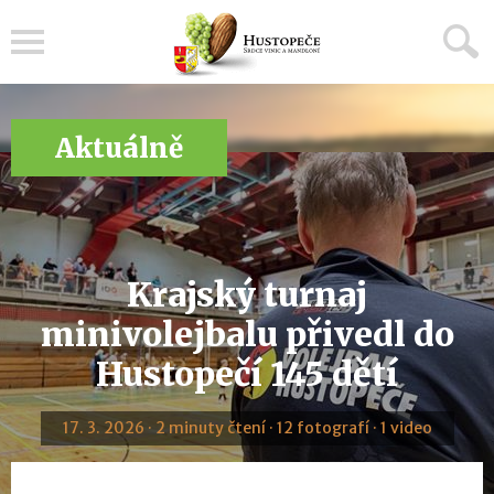
Menu
Aktuálně
Krajský turnaj
minivolejbalu přivedl do
Hustopečí 145 dětí
17. 3. 2026 · 2 minuty čtení · 12 fotografí · 1 video