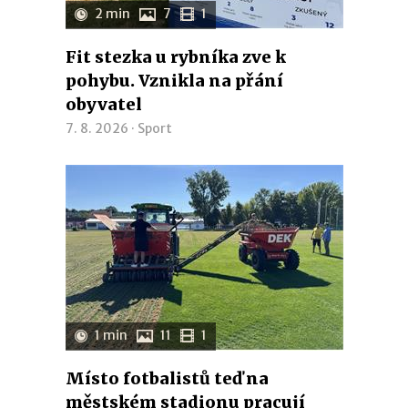
2 min
7
1
Fit stezka u rybníka zve k
pohybu. Vznikla na přání
obyvatel
7. 8. 2026 ·
Sport
1 min
11
1
Místo fotbalistů teď na
městském stadionu pracují