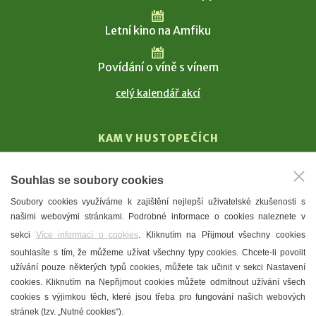
Letní kino na Amfiku
Povídání o víně s vínem
celý kalendář akcí
KAM V HUSTOPEČÍCH
Vinařství
Souhlas se soubory cookies
T. G. Masaryk
Soubory cookies využíváme k zajištění nejlepší uživatelské zkušenosti s
Mandloně
našimi webovými stránkami. Podrobné informace o cookies naleznete v
Ubytování
sekci
Více informací o cookies
. Kliknutím na Přijmout všechny cookies
Restaurace
souhlasíte s tím, že můžeme užívat všechny typy cookies. Chcete-li povolit
užívání pouze některých typů cookies, můžete tak učinit v sekci Nastavení
Městské muzeum a galerie
cookies. Kliknutím na Nepřijmout cookies můžete odmítnout užívání všech
Denní meníčka
cookies s výjimkou těch, které jsou třeba pro fungování našich webových
stránek (tzv. „Nutné cookies“).