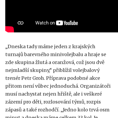
„Dneska tady máme jeden z krajských
turnajů barevného minivolejbalu a hraje se
zde skupina žlutá a oranžová, což jsou dvě
nejmladší skupiny,“ přiblížil volejbalový
trenér Petr Groh. Příprava podobné akce
přitom není vůbec jednoduchá. Organizátoři
musí nachystat nejen hřiště, ale i veškeré
zázemí pro děti, rozlosování týmů, rozpis
zápasů a také rozhodčí. „Jedno kolo trvá osm
minut a dneska máme celkem 33 kol. Je