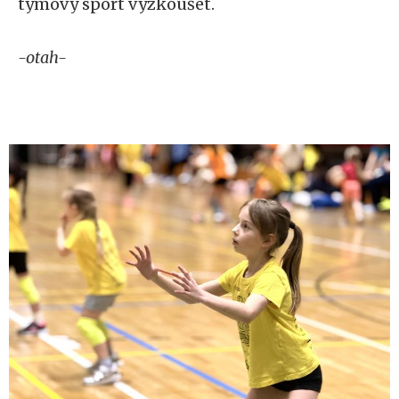
týmový sport vyzkoušet.
-otah-