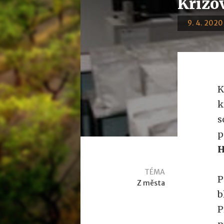
Krizo
9. 4. 2020 
K
k
s
p
H
TÉMA
P
Z města
b
P