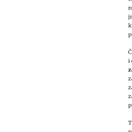
r
j
k
p
Č
i
z
z
z
z
p
T
p