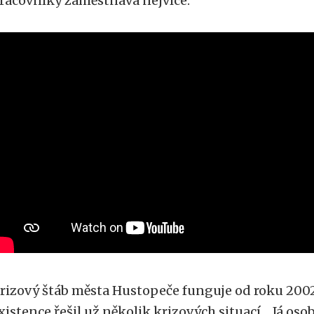
racovníky zaměstnává nejvíce.
rizový štáb města Hustopeče funguje od roku 2002
xistence řešil už několik krizových situací. „Já oso