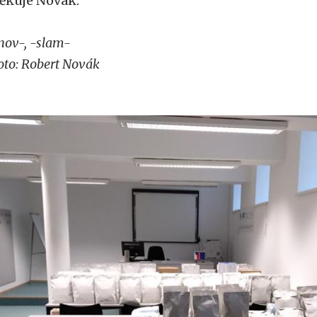
ěkuje Novák.
nov-, -slam-
oto: Robert Novák