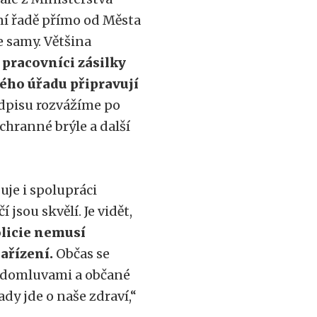
ní řadě přímo od Města
e samy. Většina
 pracovníci zásilky
kého úřadu připravují
odpisu rozvážíme po
chranné brýle a další
uje i spolupráci
jsou skvělí. Je vidět,
licie nemusí
ařízení.
Občas se
e domluvami a občané
ady jde o naše zdraví,“