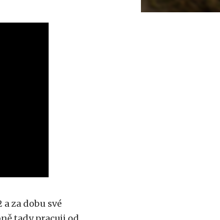
 a za dobu své
bně tady pracuji od