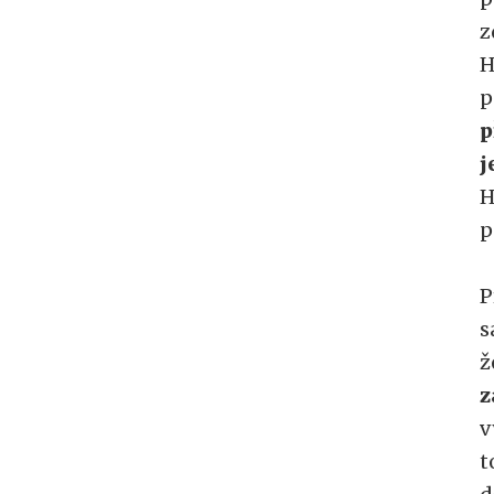
z
H
p
p
j
H
p
P
s
ž
z
v
t