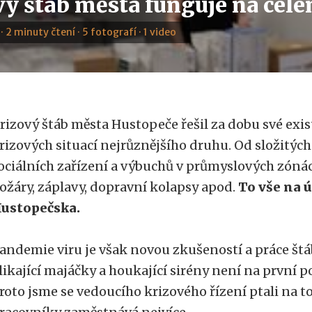
vý štáb města funguje na cel
· 2 minuty čtení · 5 fotografí · 1 video
rizový štáb města Hustopeče řešil za dobu své exis
rizových situací nejrůznějšího druhu. Od složitých
ociálních zařízení a výbuchů v průmyslových zóná
ožáry, záplavy, dopravní kolapsy apod.
To vše na 
ustopečska.
andemie viru je však novou zkušeností a práce št
likající majáčky a houkající sirény není na první p
roto jsme se vedoucího krizového řízení ptali na to