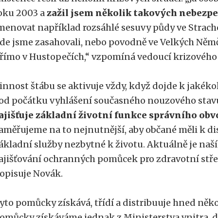
oku 2003 a
zažil jsem několik takových nebezpe
menovat například rozsáhlé sesuvy půdy ve Stracho
de jsme zasahovali, nebo povodně ve Velkých Němči
římo v Hustopečích,“ vzpomíná vedoucí krizového 
innost štábu se aktivuje vždy, když dojde k jakékol
 od počátku vyhlášení současného nouzového stavu
ajišťuje základní životní funkce správního obv
aměřujeme na to nejnutnější, aby občané měli k di
ákladní služby nezbytné k životu. Aktuálně je naší 
ajišťování ochranných pomůcek pro zdravotní středi
opisuje Novák.
yto pomůcky získává, třídí a distribuuje hned něko
omůcky získáváme jednak z Ministerstva vnitra, d