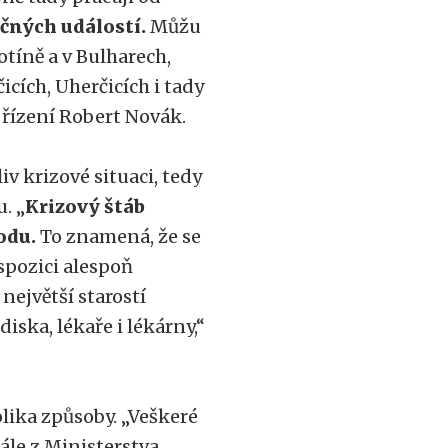
čných událostí.
Můžu
tíně a v Bulharech,
cích, Uherčicích i tady
řízení Robert Novák.
iv krizové situaci, tedy
. „
Krizový štáb
odu.
To znamená, že se
spozici alespoň
největší starostí
ska, lékaře i lékárny,“
lika způsoby. „Veškeré
ále z Ministerstva