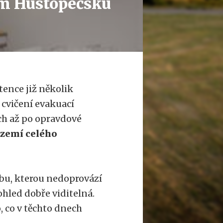
ém Hustopečsku
tence již několik
 cvičení evakuací
ch až po opravdové
území celého
ábu, kterou nedoprovází
ohled dobře viditelná.
, co v těchto dnech