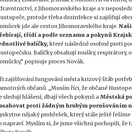
dravotnictví, z Jihomoravského kraje a v neposled
ustopeče, protože třeba dezinfekce si zajišťují obc
omůcek jde ale cestou Jihomoravského kraje.
Naši
řebírají, třídí a podle seznamu a pokynů Krajs
ednotlivé balíčky,
které následně osobně proti p
ustopečsku. Balíčky obsahují roušky, respirátory, o
omůcky,“ popisuje proces Novák.
ři zajišťování fungování města krizový štáb potřeb
amotných občanů. „Musím říci, že občané Hustopečí 
e sledují hlášení, dbají všech pokynů a
Městská po
asahovat proti žádným hrubým porušováním n
yskytne nějaký prohřešek, který stále ještě řeším
o napraví. Myslím si, že jsme všichni pochopili, že t