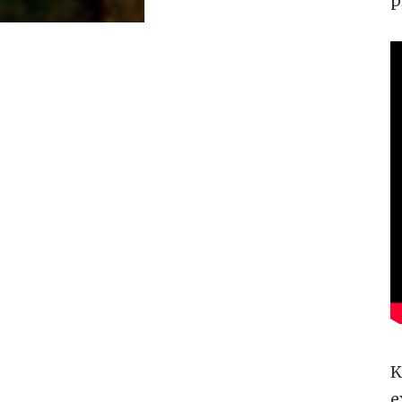
p
K
e