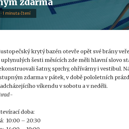
ným zdarma
 · 1 minuta čtení
ustopečský krytý bazén otevře opět své brány veřej
 uplynulých šesti měsících zde měli hlavní slovo st
ekonstruovali šatny, sprchy, ohřívárny i vestibul. N
stupným zdarma v pátek, v době pololetních prázd
adcházejícího víkendu v sobotu a v neděli.
hrad
-
tevírací doba:
á: 10:00 – 20:30