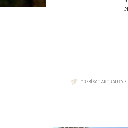
S
N
ODEBÍRAT AKTUALITY E