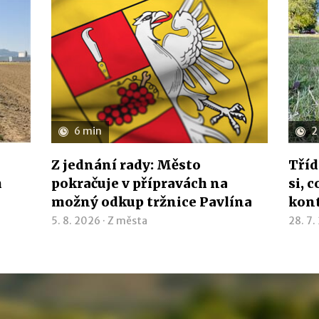
6 min
2
Z jednání rady: Město
Tříd
h
pokračuje v přípravách na
si, 
možný odkup tržnice Pavlína
kon
5. 8. 2026 ·
Z města
28. 7.