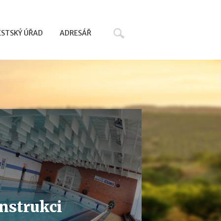
Hledat
STSKÝ ÚŘAD
ADRESÁŘ
onstrukci