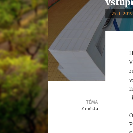
vstup
25. 1. 2019
H
V
r
v
n
-
TÉMA
Z města
O
P