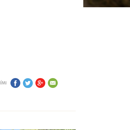
ÍMI
FB
TW
GP
EM