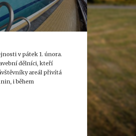
nosti v pátek 1. února.
avební dělníci, kteří
ávštěvníky areál přivítá
nin, i během