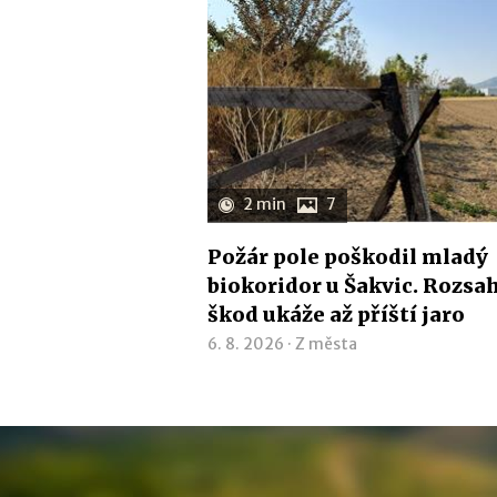
2 min
7
Požár pole poškodil mladý
biokoridor u Šakvic. Rozsa
škod ukáže až příští jaro
6. 8. 2026 ·
Z města