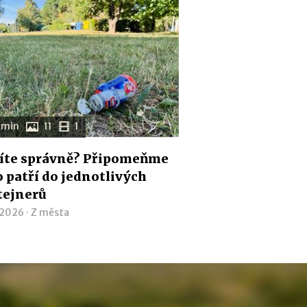
 min
11
1
íte správně? Připomeňme
co patří do jednotlivých
tejnerů
 2026 ·
Z města