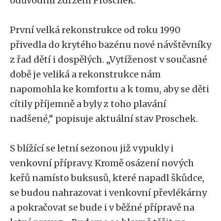
odůvodnil zdržení Proschek.
První velká rekonstrukce od roku 1990
přivedla do krytého bazénu nové návštěvníky
z řad dětí i dospělých. „Vytíženost v současné
době je veliká a rekonstrukce nám
napomohla ke komfortu a k tomu, aby se děti
cítily příjemně a byly z toho plavání
nadšené,“ popisuje aktuální stav Proschek.
S blížící se letní sezonou již vypukly i
venkovní přípravy. Kromě osázení nových
keřů namísto buksusů, které napadl škůdce,
se budou nahrazovat i venkovní převlékárny
a pokračovat se bude i v běžné přípravě na