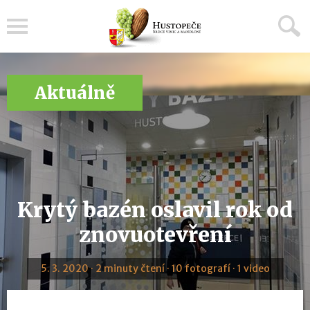
Menu
Aktuálně
Krytý bazén oslavil rok od
znovuotevření
5. 3. 2020 · 2 minuty čtení · 10 fotografí · 1 video