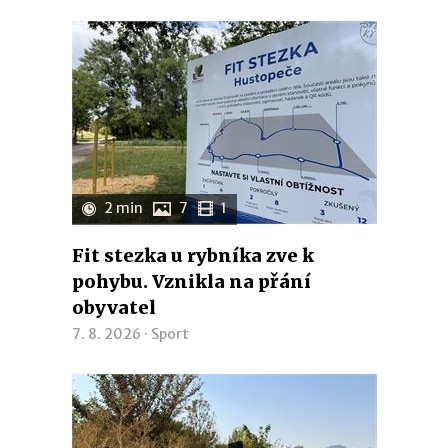
2 min
7
1
Fit stezka u rybníka zve k
pohybu. Vznikla na přání
obyvatel
7. 8. 2026 ·
Sport