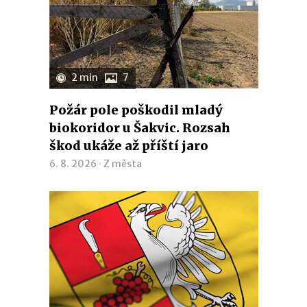
2 min
7
Požár pole poškodil mladý
biokoridor u Šakvic. Rozsah
škod ukáže až příští jaro
6. 8. 2026 ·
Z města