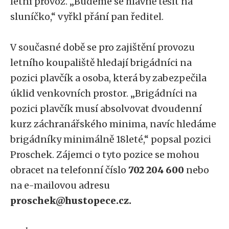
letní provoz. „Budeme se hlavně těšit na
sluníčko,“ vyřkl přání pan ředitel.
V současné době se pro zajištění provozu
letního koupaliště hledají brigádníci na
pozici plavčík a osoba, která by zabezpečila
úklid venkovních prostor. „Brigádníci na
pozici plavčík musí absolvovat dvoudenní
kurz záchranářského minima, navíc hledáme
brigádníky minimálně 18leté,“ popsal pozici
Proschek. Zájemci o tyto pozice se mohou
obracet na telefonní číslo
702 204 600
nebo
na e-mailovou adresu
proschek@hustopece.cz.