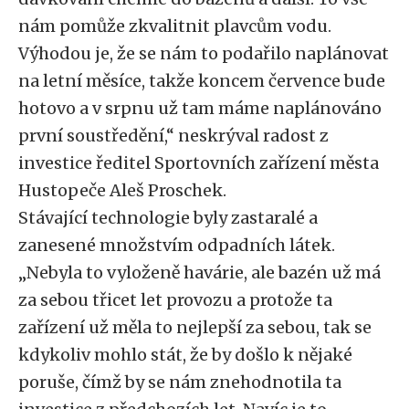
nám pomůže zkvalitnit plavcům vodu.
Výhodou je, že se nám to podařilo naplánovat
na letní měsíce, takže koncem července bude
hotovo a v srpnu už tam máme naplánováno
první soustředění,“ neskrýval radost z
investice ředitel Sportovních zařízení města
Hustopeče Aleš Proschek.
Stávající technologie byly zastaralé a
zanesené množstvím odpadních látek.
„Nebyla to vyloženě havárie, ale bazén už má
za sebou třicet let provozu a protože ta
zařízení už měla to nejlepší za sebou, tak se
kdykoliv mohlo stát, že by došlo k nějaké
poruše, čímž by se nám znehodnotila ta