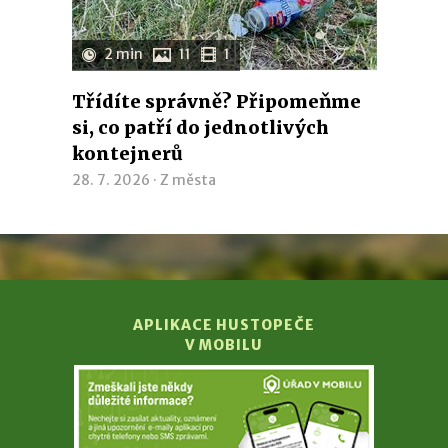
2 min
11
1
Třídíte správně? Připomeňme
si, co patří do jednotlivých
kontejnerů
28. 7. 2026 ·
Z města
APLIKACE HUSTOPEČE
V MOBILU