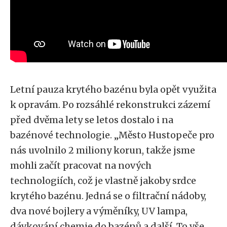
Letní pauza krytého bazénu byla opět využita
k opravám. Po rozsáhlé rekonstrukci zázemí
před dvěma lety se letos dostalo i na
bazénové technologie. „Město Hustopeče pro
nás uvolnilo 2 miliony korun, takže jsme
mohli začít pracovat na nových
technologiích, což je vlastně jakoby srdce
krytého bazénu. Jedná se o filtrační nádoby,
dva nové bojlery a výměníky, UV lampa,
dávkování chemie do bazénů a další. To vše