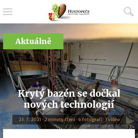
Menu
Aktuálně
Krytý bazén se dočkal
nových technologií
23. 7. 2021 · 2 minuty čtení · 6 fotografí · 1 video