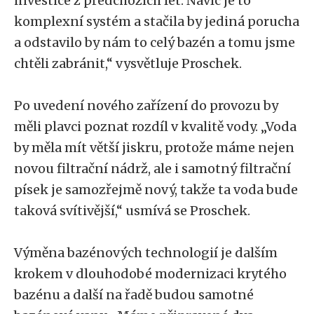
investice z předchozích let. Navíc je to
komplexní systém a stačila by jediná porucha
a odstavilo by nám to celý bazén a tomu jsme
chtěli zabránit,“ vysvětluje Proschek.
Po uvedení nového zařízení do provozu by
měli plavci poznat rozdíl v kvalitě vody. „Voda
by měla mít větší jiskru, protože máme nejen
novou filtrační nádrž, ale i samotný filtrační
písek je samozřejmě nový, takže ta voda bude
taková svítivější,“ usmívá se Proschek.
Výměna bazénových technologií je dalším
krokem v dlouhodobé modernizaci krytého
bazénu a další na řadě budou samotné