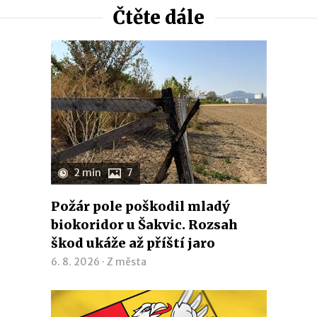
Čtěte dále
2 min
7
Požár pole poškodil mladý
biokoridor u Šakvic. Rozsah
škod ukáže až příští jaro
6. 8. 2026 ·
Z města