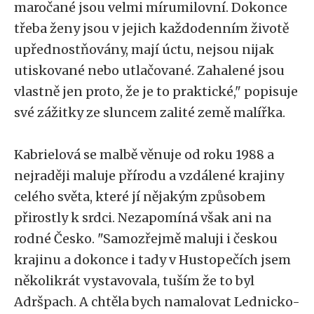
maročané jsou velmi mírumilovní. Dokonce
třeba ženy jsou v jejich každodenním životě
upřednostňovány, mají úctu, nejsou nijak
utiskované nebo utlačované. Zahalené jsou
vlastně jen proto, že je to praktické," popisuje
své zážitky ze sluncem zalité země malířka.
Kabrielová se malbě věnuje od roku 1988 a
nejraději maluje přírodu a vzdálené krajiny
celého světa, které jí nějakým způsobem
přirostly k srdci. Nezapomíná však ani na
rodné Česko. "Samozřejmě maluji i českou
krajinu a dokonce i tady v Hustopečích jsem
několikrát vystavovala, tuším že to byl
Adršpach. A chtěla bych namalovat Lednicko-