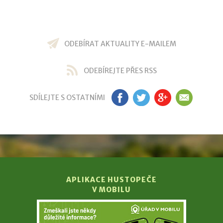
ODEBÍRAT AKTUALITY E-MAILEM
ODEBÍREJTE PŘES RSS
SDÍLEJTE S OSTATNÍMI
FB
TW
GP
EM
APLIKACE HUSTOPEČE
V MOBILU