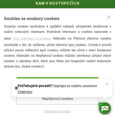
KAM V HUSTOPEČÍCH
Vinařství
Souhlas se soubory cookies
T. G. Masaryk
Soubory cookies využíváme k zajištění nejlepší uživatelské zkušenosti s
Mandloně
našimi webovými stránkami. Podrobné informace o cookies naleznete v
Ubytování
sekci
Více informací o cookies
. Kliknutím na Přijmout všechny cookies
Restaurace
souhlasíte s tím, že můžeme užívat všechny typy cookies. Chcete-li povolit
užívání pouze některých typů cookies, můžete tak učinit v sekci Nastavení
Městské muzeum a galerie
cookies. Kliknutím na Nepřijmout cookies můžete odmítnout užívání všech
Denní meníčka
cookies s výjimkou těch, které jsou třeba pro fungování našich webových
stránek (tzv. „Nutné cookies“).
Mapa města
Přijmout všechny cookies
Potřebujete poradit?
Zeptejte se našeho asistenta
Chettyho
.
Nepřijmout cookies
Prohlášení o přístupnosti
Správce webu
2026 © Město
Hustopeče
Nastavení cookies