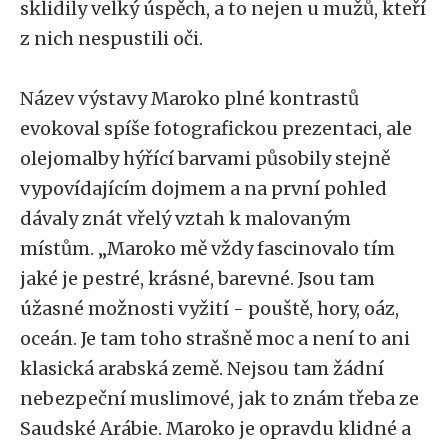
sklidily velký úspěch, a to nejen u mužů, kteří
z nich nespustili oči.
Název výstavy Maroko plné kontrastů
evokoval spíše fotografickou prezentaci, ale
olejomalby hýřící barvami působily stejně
vypovídajícím dojmem a na první pohled
dávaly znát vřelý vztah k malovaným
místům. „Maroko mě vždy fascinovalo tím
jaké je pestré, krásné, barevné. Jsou tam
úžasné možnosti vyžití - pouště, hory, oáz,
oceán. Je tam toho strašně moc a není to ani
klasická arabská země. Nejsou tam žádní
nebezpeční muslimové, jak to znám třeba ze
Saudské Arábie. Maroko je opravdu klidné a