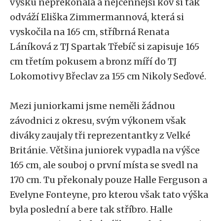
výšku nepřekonala a nejcennější kov si tak
odváží Eliška Zimmermannová, která si
vyskočila na 165 cm, stříbrná Renata
Láníková z TJ Spartak Třebíč si zapisuje 165
cm třetím pokusem a bronz míří do TJ
Lokomotivy Břeclav za 155 cm Nikoly Seďové.
Mezi juniorkami jsme neměli žádnou
závodnici z okresu, svým výkonem však
diváky zaujaly tři reprezentantky z Velké
Británie. Většina juniorek vypadla na výšce
165 cm, ale souboj o první místa se svedl na
170 cm. Tu překonaly pouze Halle Ferguson a
Evelyne Fonteyne, pro kterou však tato výška
byla poslední a bere tak stříbro. Halle