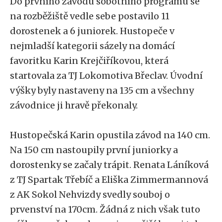
Do prvního závodu sobotního programu se
na rozběžiště vedle sebe postavilo 11
dorostenek a 6 juniorek. Hustopeče v
nejmladší kategorii sázely na domácí
favoritku Karin Krejčiříkovou, která
startovala za TJ Lokomotiva Břeclav. Úvodní
výšky byly nastaveny na 135 cm a všechny
závodnice ji hravě překonaly.
Hustopečská Karin opustila závod na 140 cm.
Na 150 cm nastoupily první juniorky a
dorostenky se začaly trápit. Renata Láníková
z TJ Spartak Třebíč a Eliška Zimmermannová
z AK Sokol Nehvizdy svedly souboj o
prvenství na 170cm. Žádná z nich však tuto