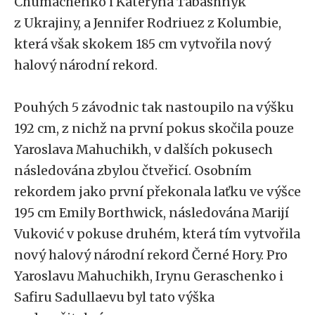
Chumachenko i Kateryna Tabashnyk
z Ukrajiny, a Jennifer Rodriuez z Kolumbie,
která však skokem 185 cm vytvořila nový
halový národní rekord.
Pouhých 5 závodnic tak nastoupilo na výšku
192 cm, z nichž na první pokus skočila pouze
Yaroslava Mahuchikh, v dalších pokusech
následována zbylou čtveřicí. Osobním
rekordem jako první překonala laťku ve výšce
195 cm Emily Borthwick, následována Marijí
Vuković v pokuse druhém, která tím vytvořila
nový halový národní rekord Černé Hory. Pro
Yaroslavu Mahuchikh, Irynu Geraschenko i
Safiru Sadullaevu byl tato výška