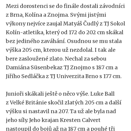
Mezi dorostenci se do finále dostali závodníci
z Brna, Kolína a Znojma. Svými jistými
výkony nejvíce zaujal Matyáš Čudlý z TJ Sokol
Kolín-atletika, který od 172 do 202 cm skákal
bez jediného zaváhání. Osudnou se mu stala
výška 205 cm, kterou už nezdolal. I tak ale
bere zasloužené zlato. Nechal za sebou
Damiána Süsenbekaz TJ Znojmo s 187 cm a
Jiřího Sedláčka z TJ Univerzita Brno s 177 cm.
Junioři skákali ještě o něco výše. Luke Ball
z Velké Británie skočil zlatých 205 cm a další
výšku si nastavil na 207. Ta už ale byla nad
jeho síly. Jeho krajan Kresten Calvert
nastoupil do bojů až na 187 cm a pouhé tři