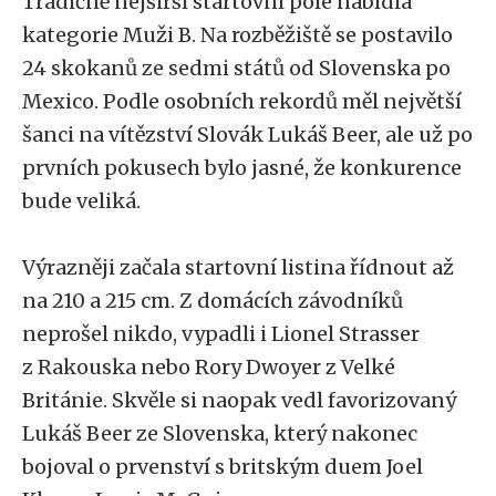
Tradičně nejširší startovní pole nabídla
kategorie Muži B. Na rozběžiště se postavilo
24 skokanů ze sedmi států od Slovenska po
Mexico. Podle osobních rekordů měl největší
šanci na vítězství Slovák Lukáš Beer, ale už po
prvních pokusech bylo jasné, že konkurence
bude veliká.
Výrazněji začala startovní listina řídnout až
na 210 a 215 cm. Z domácích závodníků
neprošel nikdo, vypadli i Lionel Strasser
z Rakouska nebo Rory Dwoyer z Velké
Británie. Skvěle si naopak vedl favorizovaný
Lukáš Beer ze Slovenska, který nakonec
bojoval o prvenství s britským duem Joel