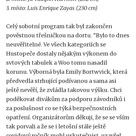
3. místo: Luis Enrique Zayas (230 cm)
Celý sobotní program tak byl zakončen
pověstnou třešničkou na dortu. "Bylo to dnes
neuvěřitelné. Ve všech kategoriích se
Hustopeče dostaly nějakým výkonem do
svtových tabulek a Woo tomu nasadil
korunu. Výborná byla Emily Bortwvick, která
předvedla strhující podívanou a sama asi
ještě nevěří, že zvládla takovou výšku. Chci
poděkovat divákům za podporu závodníků i
za poslušnost co se týká bezpečnostních
opatření. Organizátorům děkuji, že se se vším
tak porvali a že se i letošní stále ještě
covidový ročník mohl uskutečnist, uzavřel