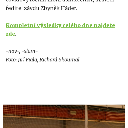
ředitel závdu Zbyněk Háder.
Kompletní výsledky celého dne najdete
zde
.
-nov-, -slam-
Foto: Jiří Fiala, Richard Skoumal