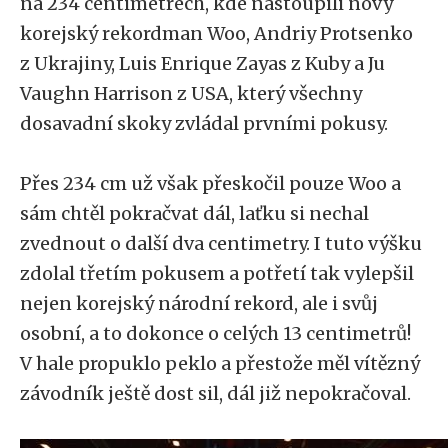
na 234 centimetrech, kde nastoupili nový
korejský rekordman Woo, Andriy Protsenko
z Ukrajiny, Luis Enrique Zayas z Kuby a Ju
Vaughn Harrison z USA, který všechny
dosavadní skoky zvládal prvními pokusy.
Přes 234 cm už však přeskočil pouze Woo a
sám chtěl pokračvat dál, laťku si nechal
zvednout o další dva centimetry. I tuto výšku
zdolal třetím pokusem a potřetí tak vylepšil
nejen korejský národní rekord, ale i svůj
osobní, a to dokonce o celých 13 centimetrů!
V hale propuklo peklo a přestože měl vítězný
závodník ještě dost sil, dál již nepokračoval.