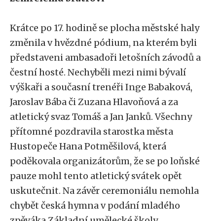
Krátce po 17. hodině se plocha městské haly
změnila v hvězdné pódium, na kterém byli
představeni ambasadoři letošních závodů a
čestní hosté. Nechyběli mezi nimi bývalí
výškaři a současní trenéři Inge Babaková,
Jaroslav Bába či Zuzana Hlavoňová a za
atletický svaz Tomáš a Jan Janků. Všechny
přítomné pozdravila starostka města
Hustopeče Hana Potměšilová, která
poděkovala organizátorům, že se po loňské
pauze mohl tento atletický svátek opět
uskutečnit. Na závěr ceremoniálu nemohla
chybět česká hymna v podání mladého
zpěváka Základní umělecké školy