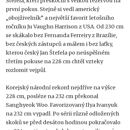
Štefela, kteří přeskočili s velkou rezervou na
první pokus. Stejně si vedl americký
„obojživelník“ a největší favorit letošního
ročníku Ju Vaughn Harrison z USA. Od 230 cm
se skákalo bez Fernanda Ferreiry z Brazílie,
bez českých zástupců a málem i bez laťky,
kterou český Jan Štefela po neúspěšném
třetím pokuse na 228 cm chtěl vzteky
rozlomit vejpůl.
Korejský národní rekord nejdříve na výšce
228 cm, posléze na 232 cm překonal
Sanghyeok Woo. Favorizovaný Ilya Ivanyuk
na 232 cm vypadl. Po sérii různě odložených
skoků se před desátou hodinou pokračovalo