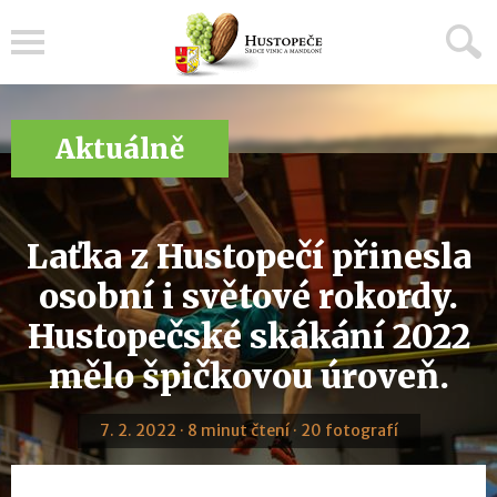
Menu
Aktuálně
Laťka z Hustopečí přinesla
osobní i světové rokordy.
Hustopečské skákání 2022
mělo špičkovou úroveň.
7. 2. 2022 · 8 minut čtení · 20 fotografí