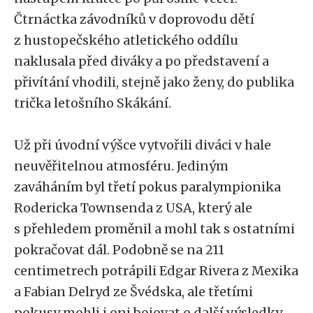
Čtrnáctka závodníků v doprovodu dětí
z hustopečského atletického oddílu
naklusala před diváky a po představení a
přivítání vhodili, stejně jako ženy, do publika
trička letošního Skákání.
Už při úvodní výšce vytvořili diváci v hale
neuvěřitelnou atmosféru. Jediným
zaváháním byl třetí pokus paralympionika
Rodericka Townsenda z USA, který ale
s přehledem proměnil a mohl tak s ostatními
pokračovat dál. Podobně se na 211
centimetrech potrápili Edgar Rivera z Mexika
a Fabian Delryd ze Švédska, ale třetími
pokusy mohli i oni bojovat o další výsledky.