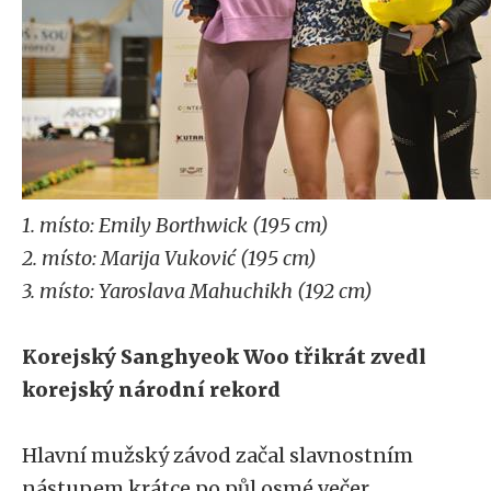
1. místo: Emily Borthwick (195 cm)
2. místo: Marija Vuković (195 cm)
3. místo: Yaroslava Mahuchikh (192 cm)
Korejský Sanghyeok Woo třikrát zvedl
korejský národní rekord
Hlavní mužský závod začal slavnostním
nástupem krátce po půl osmé večer.