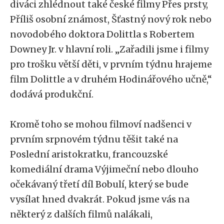
diváci zhlédnout také české filmy Přes prsty,
Příliš osobní známost, Šťastný nový rok nebo
novodobého doktora Dolittla s Robertem
Downey Jr. v hlavní roli. „Zařadili jsme i filmy
pro trošku větší děti, v prvním týdnu hrajeme
film Dolittle a v druhém Hodinářového učně,“
dodává produkční.
Kromě toho se mohou filmoví nadšenci v
prvním srpnovém týdnu těšit také na
Poslední aristokratku, francouzské
komediální drama Výjimeční nebo dlouho
očekávaný třetí díl Bobulí, který se bude
vysílat hned dvakrát. Pokud jsme vás na
některý z dalších filmů nalákali,