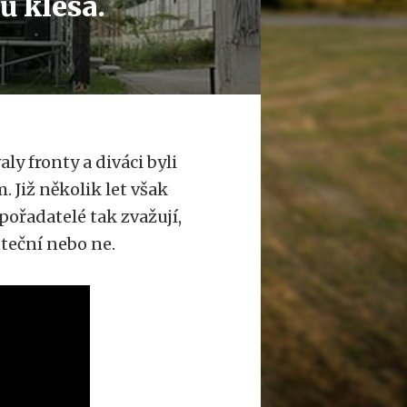
ů klesá.
ly fronty a diváci byli
 Již několik let však
ořadatelé tak zvažují,
uteční nebo ne.