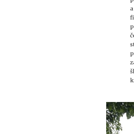
a
f
p
č
s
p
z
š
k