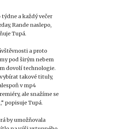
 týdne a každý večer
rday, Rande naslepo,
lňuje Tupá.
vštěvnosti a proto
filmy pod širým nebem
ám dovolí technologie.
bírat takové tituly,
 alespoň v mp4
emiéry, ale snažíme se
t,“ popisuje Tupá.
erá by umožňovala
mítlo na výši vstupného