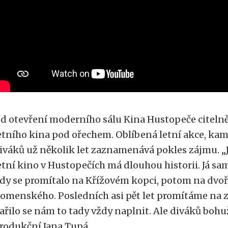
d otevření moderního sálu Kina Hustopeče citelně
etního kina pod ořechem. Oblíbená letní akce, kam
iváků už několik let zaznamenává pokles zájmu. „J
etní kino v Hustopečích má dlouhou historii. Já sam
dy se promítalo na Křížovém kopci, potom na dvoř
omenského. Posledních asi pět let promítáme na 
ařilo se nám to tady vždy naplnit. Ale diváků bohuž
rodukční Jana Tupá.