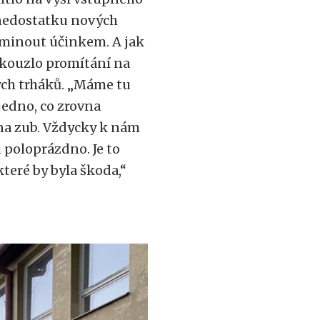
nedostatku nových
 minout účinkem. A jak
, kouzlo promítání na
ých trháků. „Máme tu
 jedno, co zrovna
 na zub. Vždycky k nám
u poloprázdno. Je to
které by byla škoda,“