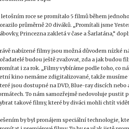
 letošním roce se promítalo 5 filmů během jednoho
orazilo průměrně 20 diváků. „Promítali jsme Yeste
ábovky, Princezna zakletá v čase a Šarlatána,“ dop
rávě nabízené filmy jsou možná důvodem nízké ná
ořadatelé budou ještě zvažovat, zda a jak budou 
romítat i za rok. „Filmy vybíráme podle toho, co n
etní kino nemáme zdigitalizované, takže musíme vy
teré jsou dostupné na DVD, Blue-ray discích nebo
ormátech. To nám samozřejmě nedovoluje pustit pr
ybrat takové filmy, které by diváci mohli chtít vidě
ešením by byl pronájem speciální technologie, kt
romítat i premiérové filmy. To by se však jistě pro