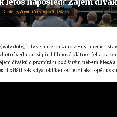
k letos naposled? Zájem divák
 · 2 minuty čtení · 10 fotografí · 1 video
ývaly doby, kdy se na letní kino v Hustopečích stáva
chotní sednout si před filmové plátno třeba na zem.
ájem diváků o promítání pod širým nebem klesá a p
estli příští rok kdysi oblíbenou letní akci opět usk