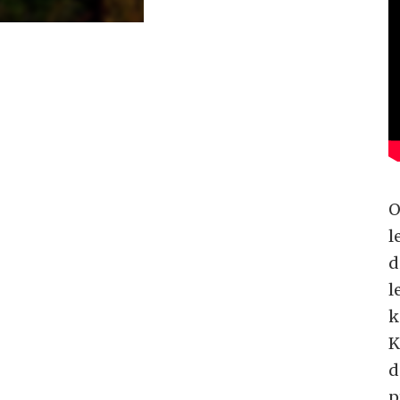
O
l
d
l
k
K
d
p