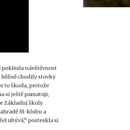
 poklesla návštěvnost
 běžně chodily stovky
e to škoda, protože
a si ještě pamatuji,
e Základní školy
zahradě M-klubu a
el ubývá,“ posteskla si