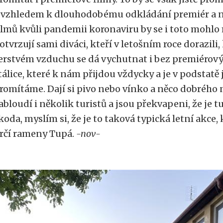
 vzhledem k dlouhodobému odkládání premiér a 
ilmů kvůli pandemii koronaviru by se i toto mohlo
otvrzují sami diváci, kteří v letošním roce dorazili
erstvém vzduchu se dá vychutnat i bez premiérov
tálice, které k nám přijdou vždycky a je v podstatě
romítáme. Dají si pivo nebo vínko a něco dobrého
abloudí i několik turistů a jsou překvapeni, že je t
koda, myslím si, že je to taková typická letní akce, 
rčí rameny Tupá.
-nov-