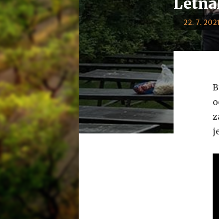
Letňá
22. 7. 2021
B
o
z
j