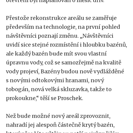
otevření byl naplánován o měsíc dřív.
Přestože rekonstrukce areálu se zaměřuje
především na technologie, na první pohled
návštěvníci poznají změnu. „Návštěvníci
uvidí sice stejné rozmístění i hloubku bazénů,
ale každý bazén bude mít svou vlastní
úpravnu vody, což se samozřejmě na kvalitě
vody projeví, Bazény budou nově vydlážděné
s novými odtokovými hranami, nový
tobogán, nová velká skluzavka, takže to
prokoukne,“ těší se Proschek.
Než bude možné nový areál zprovoznit,
nahradí jej alespoň částečně krytý bazén,