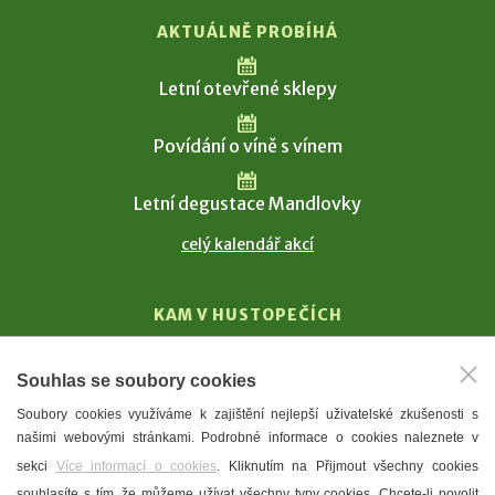
AKTUÁLNĚ PROBÍHÁ
Letní otevřené sklepy
Povídání o víně s vínem
Letní degustace Mandlovky
celý kalendář akcí
KAM V HUSTOPEČÍCH
Vinařství
Souhlas se soubory cookies
T. G. Masaryk
Soubory cookies využíváme k zajištění nejlepší uživatelské zkušenosti s
Mandloně
našimi webovými stránkami. Podrobné informace o cookies naleznete v
Ubytování
sekci
Více informací o cookies
. Kliknutím na Přijmout všechny cookies
Restaurace
souhlasíte s tím, že můžeme užívat všechny typy cookies. Chcete-li povolit