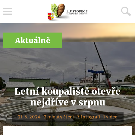
Menu
Aktuálně
Letní koupaliště otevře
nejdříve v srpnu
21. 5. 2024 · 2 minuty čtení · 7 fotografí · 1 video