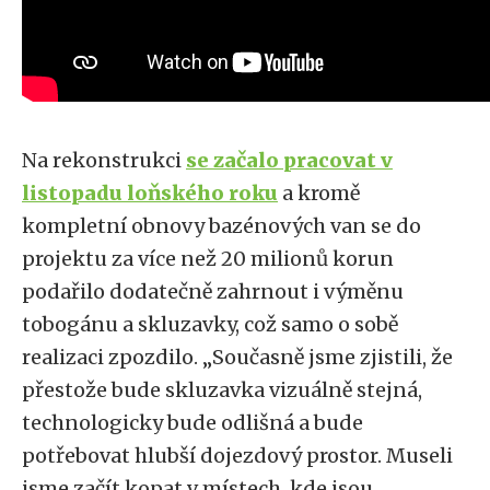
Na rekonstrukci
se začalo pracovat v
listopadu loňského roku
a kromě
kompletní obnovy bazénových van se do
projektu za více než 20 milionů korun
podařilo dodatečně zahrnout i výměnu
tobogánu a skluzavky, což samo o sobě
realizaci zpozdilo. „Současně jsme zjistili, že
přestože bude skluzavka vizuálně stejná,
technologicky bude odlišná a bude
potřebovat hlubší dojezdový prostor. Museli
jsme začít kopat v místech, kde jsou