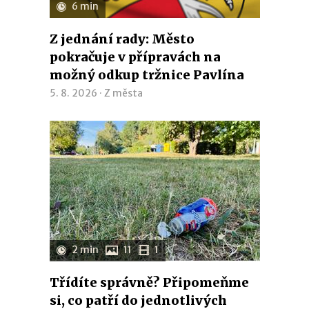
6 min
Z jednání rady: Město
pokračuje v přípravách na
možný odkup tržnice Pavlína
5. 8. 2026 ·
Z města
2 min
11
1
Třídíte správně? Připomeňme
si, co patří do jednotlivých