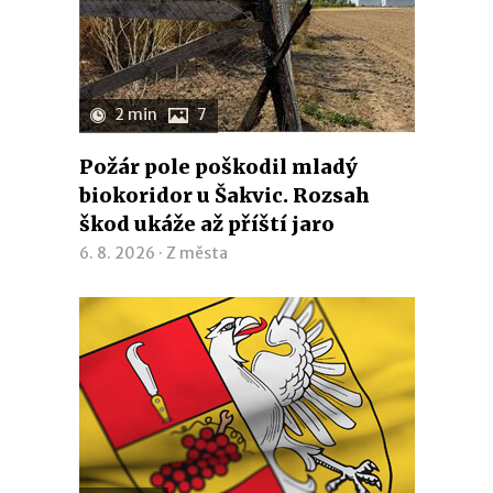
2 min
7
Požár pole poškodil mladý
biokoridor u Šakvic. Rozsah
škod ukáže až příští jaro
6. 8. 2026 ·
Z města