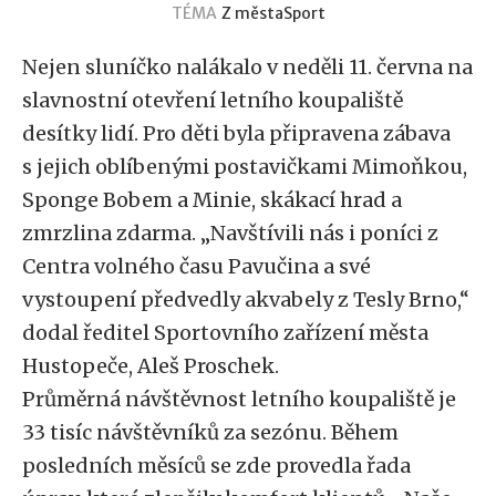
TÉMA
Z města
Sport
Nejen sluníčko nalákalo v neděli 11. června na
slavnostní otevření letního koupaliště
desítky lidí. Pro děti byla připravena zábava
s jejich oblíbenými postavičkami Mimoňkou,
Sponge Bobem a Minie, skákací hrad a
zmrzlina zdarma. „Navštívili nás i poníci z
Centra volného času Pavučina a své
vystoupení předvedly akvabely z Tesly Brno,“
dodal ředitel Sportovního zařízení města
Hustopeče, Aleš Proschek.
Průměrná návštěvnost letního koupaliště je
33 tisíc návštěvníků za sezónu. Během
posledních měsíců se zde provedla řada