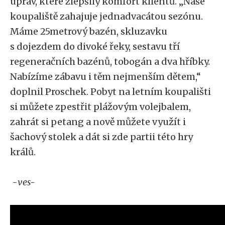
úprav, které zlepšily komfort klientů. „Naše
koupaliště zahajuje jednadvacátou sezónu.
Máme 25metrový bazén, skluzavku
s dojezdem do divoké řeky, sestavu tří
regeneračních bazénů, tobogán a dva hříbky.
Nabízíme zábavu i těm nejmenším dětem,“
doplnil Proschek. Pobyt na letním koupališti
si můžete zpestřit plážovým volejbalem,
zahrát si petang a nově můžete využít i
šachový stolek a dát si zde partii této hry
králů.
-
ves-