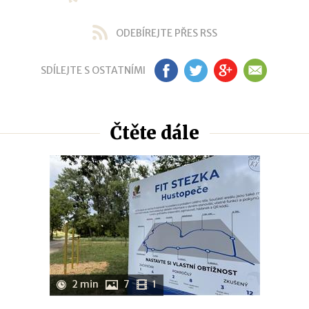
ODEBÍREJTE PŘES RSS
SDÍLEJTE S OSTATNÍMI
FB
TW
GP
EM
Čtěte dále
2 min
7
1