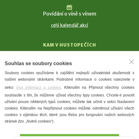
Povídání o víně s vínem
celý kalendář akcí
KAM V HUSTOPEČÍCH
Vinařství
Souhlas se soubory cookies
T. G. Masaryk
Soubory cookies využíváme k zajištění nejlepší uživatelské zkušenosti s
Mandloně
našimi webovými stránkami. Podrobné informace o cookies naleznete v
Ubytování
sekci
Více informací o cookies
. Kliknutím na Přijmout všechny cookies
Restaurace
souhlasíte s tím, že můžeme užívat všechny typy cookies. Chcete-li povolit
užívání pouze některých typů cookies, můžete tak učinit v sekci Nastavení
Městské muzeum a galerie
cookies. Kliknutím na Nepřijmout cookies můžete odmítnout užívání všech
Denní meníčka
cookies s výjimkou těch, které jsou třeba pro fungování našich webových
stránek (tzv. „Nutné cookies“).
Mapa města