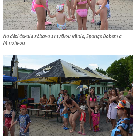
Na děti čekala zábava s myškou Minie, Sponge Bobem a
Minoňkou