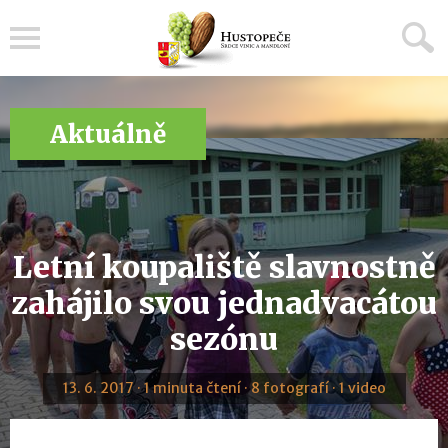
Menu
Aktuálně
Letní koupaliště slavnostně
zahájilo svou jednadvacátou
sezónu
13. 6. 2017 · 1 minuta čtení · 8 fotografí · 1 video