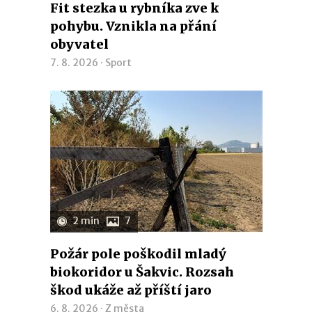
Fit stezka u rybníka zve k
pohybu. Vznikla na přání
obyvatel
7. 8. 2026 ·
Sport
2 min
7
Požár pole poškodil mladý
biokoridor u Šakvic. Rozsah
škod ukáže až příští jaro
6. 8. 2026 ·
Z města