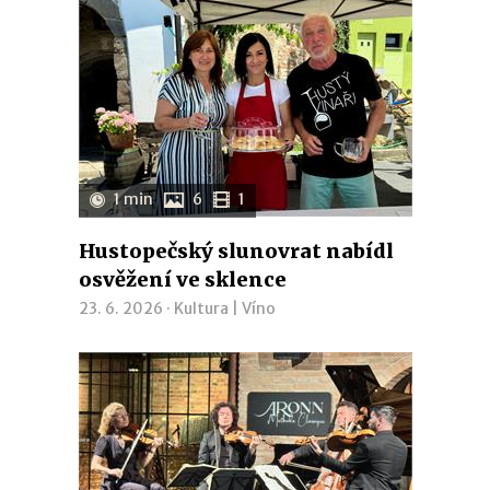
1 min
6
1
Hustopečský slunovrat nabídl
osvěžení ve sklence
23. 6. 2026 ·
Kultura
|
Víno