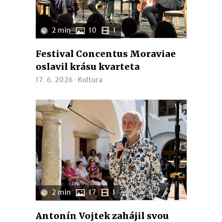
2 min
10
1
Festival Concentus Moraviae
oslavil krásu kvarteta
17. 6. 2026 ·
Kultura
2 min
17
1
Antonín Vojtek zahájil svou