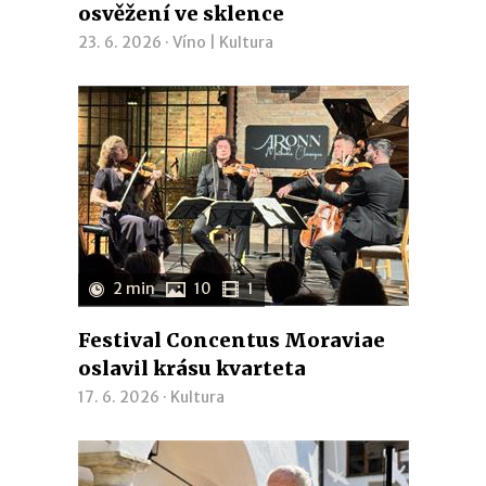
osvěžení ve sklence
23. 6. 2026 ·
Víno
|
Kultura
2 min
10
1
Festival Concentus Moraviae
oslavil krásu kvarteta
17. 6. 2026 ·
Kultura