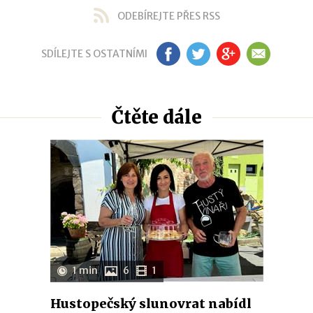
ODEBÍREJTE PŘES RSS
SDÍLEJTE S OSTATNÍMI
FB
TW
GP
EM
Čtěte dále
1 min
6
1
Hustopečský slunovrat nabídl