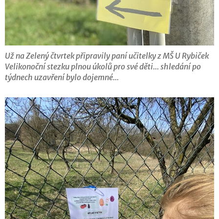
Už na Zelený čtvrtek připravily paní učitelky z MŠ U Rybiček
Velikonoční stezku plnou úkolů pro své děti... shledání po
týdnech uzavření bylo dojemné...