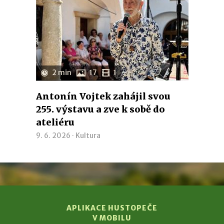
2 min
17
1
Antonín Vojtek zahájil svou
255. výstavu a zve k sobě do
ateliéru
9. 6. 2026 ·
Kultura
APLIKACE HUSTOPEČE
V MOBILU