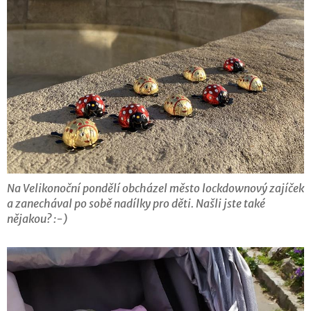
Na Velikonoční pondělí obcházel město lockdownový zajíček
a zanechával po sobě nadílky pro děti. Našli jste také
nějakou? :-)