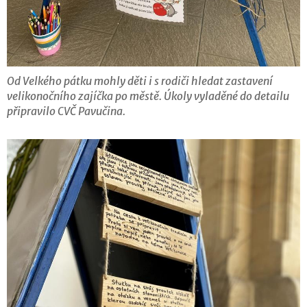
Od Velkého pátku mohly děti i s rodiči hledat zastavení
velikonočního zajíčka po městě. Úkoly vyladěné do detailu
připravilo CVČ Pavučina.