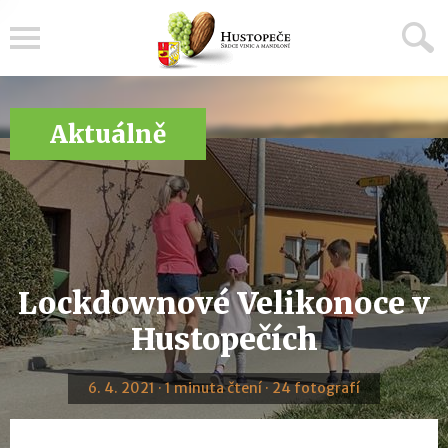
Menu
Aktuálně
Lockdownové Velikonoce v
Hustopečích
6. 4. 2021 · 1 minuta čtení · 24 fotografí