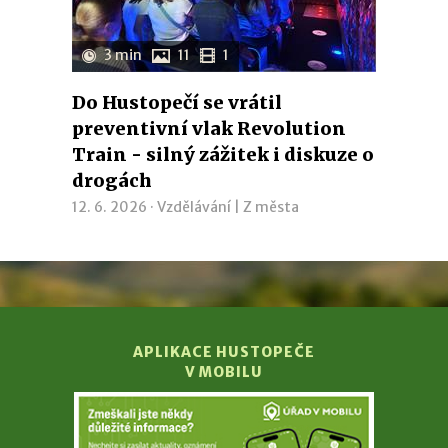
3 min
11
1
Do Hustopečí se vrátil
preventivní vlak Revolution
Train - silný zážitek i diskuze o
drogách
12. 6. 2026 ·
Vzdělávání
|
Z města
APLIKACE HUSTOPEČE
V MOBILU