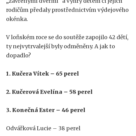
„zavřenými dveřmi“ a výhry dětem či jejich
rodičům předaly prostřednictvím výdejového
okénka.
V loňském roce se do soutěže zapojilo 42 dětí,
ty nejvytrvalejší byly odměněny. A jak to
dopadlo?
1. Kučera Vítek – 65 perel
2. Kučerová Evelína – 58 perel
3. Konečná Ester – 46 perel
Odvářková Lucie – 38 perel