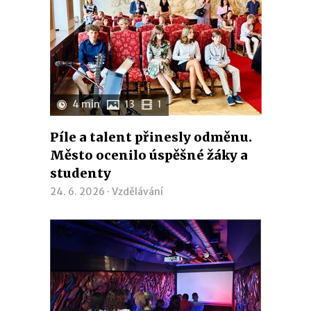
4 min
13
1
Píle a talent přinesly odměnu.
Město ocenilo úspěšné žáky a
studenty
24. 6. 2026 ·
Vzdělávání