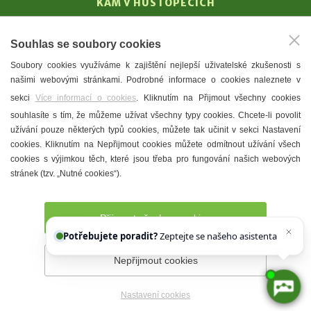
KAM V HUSTOPEČÍCH
Vinařství
Souhlas se soubory cookies
T. G. Masaryk
Soubory cookies využíváme k zajištění nejlepší uživatelské zkušenosti s
Mandloně
našimi webovými stránkami. Podrobné informace o cookies naleznete v
Ubytování
sekci
Více informací o cookies
. Kliknutím na Přijmout všechny cookies
Restaurace
souhlasíte s tím, že můžeme užívat všechny typy cookies. Chcete-li povolit
užívání pouze některých typů cookies, můžete tak učinit v sekci Nastavení
Městské muzeum a galerie
cookies. Kliknutím na Nepřijmout cookies můžete odmítnout užívání všech
Denní meníčka
cookies s výjimkou těch, které jsou třeba pro fungování našich webových
stránek (tzv. „Nutné cookies“).
Mapa města
Přijmout všechny cookies
Potřebujete poradit?
Zeptejte se našeho asistenta
Chettyho
.
Nepřijmout cookies
Prohlášení o přístupnosti
Správce webu
2026 © Město
Hustopeče
Nastavení cookies