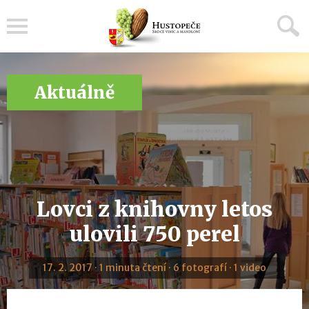
Menu
Aktuálně
Lovci z knihovny letos
ulovili 750 perel
17. 2. 2017 · 1 minuta čtení · 6 fotografí · 1 video