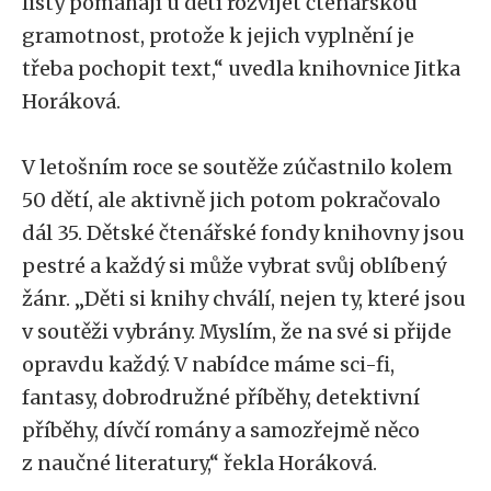
listy pomáhají u dětí rozvíjet čtenářskou
gramotnost, protože k jejich vyplnění je
třeba pochopit text,“ uvedla knihovnice Jitka
Horáková.
V letošním roce se soutěže zúčastnilo kolem
50 dětí, ale aktivně jich potom pokračovalo
dál 35. Dětské čtenářské fondy knihovny jsou
pestré a každý si může vybrat svůj oblíbený
žánr. „Děti si knihy chválí, nejen ty, které jsou
v soutěži vybrány. Myslím, že na své si přijde
opravdu každý. V nabídce máme sci-fi,
fantasy, dobrodružné příběhy, detektivní
příběhy, dívčí romány a samozřejmě něco
z naučné literatury,“ řekla Horáková.