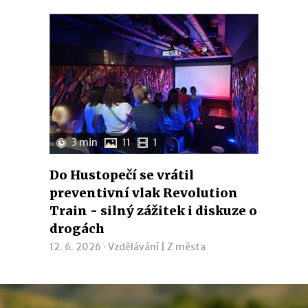
3 min
11
1
Do Hustopečí se vrátil
preventivní vlak Revolution
Train - silný zážitek i diskuze o
drogách
12. 6. 2026 ·
Vzdělávání
|
Z města