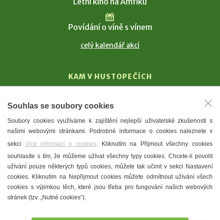
Letní kino na Amfiku
Povídání o víně s vínem
celý kalendář akcí
KAM V HUSTOPEČÍCH
Vinařství
Souhlas se soubory cookies
T. G. Masaryk
Soubory cookies využíváme k zajištění nejlepší uživatelské zkušenosti s
Mandloně
našimi webovými stránkami. Podrobné informace o cookies naleznete v
Ubytování
sekci
Více informací o cookies
. Kliknutím na Přijmout všechny cookies
Restaurace
souhlasíte s tím, že můžeme užívat všechny typy cookies. Chcete-li povolit
užívání pouze některých typů cookies, můžete tak učinit v sekci Nastavení
Městské muzeum a galerie
cookies. Kliknutím na Nepřijmout cookies můžete odmítnout užívání všech
Denní meníčka
cookies s výjimkou těch, které jsou třeba pro fungování našich webových
stránek (tzv. „Nutné cookies“).
Mapa města