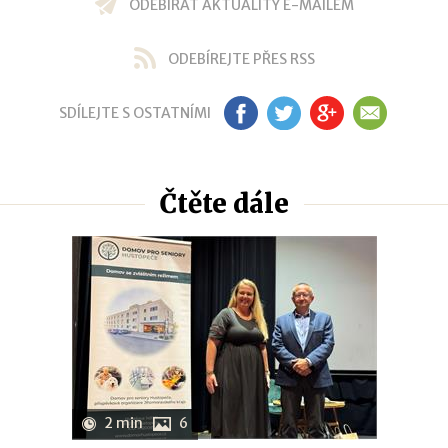
ODEBÍRAT AKTUALITY E-MAILEM
ODEBÍREJTE PŘES RSS
SDÍLEJTE S OSTATNÍMI
FB
TW
GP
EM
Čtěte dále
2 min
6