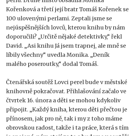
perlu. Druhé místo obsadila Monika
Kořenková a třetí její bratr Tomáš Kořenek se
100 ulovenými perlami. Zeptali jsme se
nejúspěšnějších lovců, kterou knihu by nám
doporučili? „Určitě nějaké detektivky,“ řekl
David. „Asi knihu Já jsem trapnej, ale mně se
líbily všechny“ uvedla Monika. „Deník
malého poseroutky,“ dodal Tomáš.
Čtenářská soutěž Lovci perel bude v městské
knihovně pokračovat. Přihlašování začalo ve
čtvrtek 16. února a děti se mohou kdykoliv
připojit. „Každý kniha, kterou děti přečtou je
přínosem, jak pro ně, tak i my z toho máme
obrovskou radost, takže i ta práce, která s tím