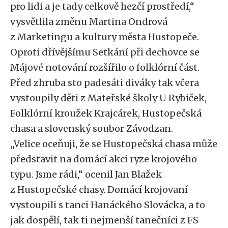
pro lidi a je tady celkově hezčí prostředí,“
vysvětlila změnu Martina Ondrová
z Marketingu a kultury města Hustopeče.
Oproti dřívějšímu Setkání při dechovce se
Májové notování rozšířilo o folklórní část.
Před zhruba sto padesáti diváky tak včera
vystoupily děti z Mateřské školy U Rybiček,
Folklórní kroužek Krajcárek, Hustopečská
chasa a slovenský soubor Závodzan.
„Velice oceňuji, že se Hustopečská chasa může
představit na domácí akci ryze krojového
typu. Jsme rádi,“ ocenil Jan Blažek
z Hustopečské chasy. Domácí krojovaní
vystoupili s tanci Hanáckého Slovácka, a to
jak dospělí, tak ti nejmenší tanečníci z FS