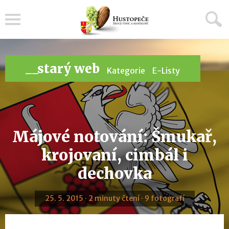
Menu
__starý web
Kategorie
E-Listy
Májové notování: Šmukař,
krojovaní, cimbál i
dechovka
25. 5. 2015 · 2 minuty čtení · 9 fotografí