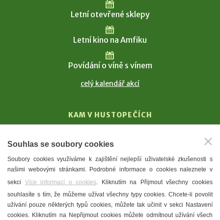
Letní otevřené sklepy
Letní kino na Amfiku
Povídání o víně s vínem
celý kalendář akcí
KAM V HUSTOPEČÍCH
Vinařství
Souhlas se soubory cookies
T. G. Masaryk
Soubory cookies využíváme k zajištění nejlepší uživatelské zkušenosti s
Mandloně
našimi webovými stránkami. Podrobné informace o cookies naleznete v
Ubytování
sekci
Více informací o cookies
. Kliknutím na Přijmout všechny cookies
Restaurace
souhlasíte s tím, že můžeme užívat všechny typy cookies. Chcete-li povolit
užívání pouze některých typů cookies, můžete tak učinit v sekci Nastavení
Městské muzeum a galerie
cookies. Kliknutím na Nepřijmout cookies můžete odmítnout užívání všech