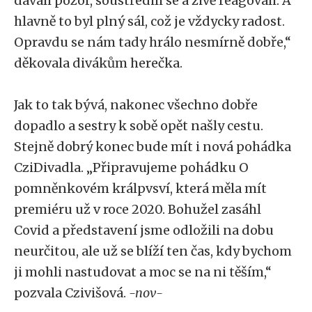
dávali pozor, soustředili se a živě reagovali. A
hlavně to byl plný sál, což je vždycky radost.
Opravdu se nám tady hrálo nesmírně dobře,“
děkovala divákům herečka.
Jak to tak bývá, nakonec všechno dobře
dopadlo a sestry k sobě opět našly cestu.
Stejně dobrý konec bude mít i nová pohádka
CziDivadla. „Připravujeme pohádku O
pomněnkovém králpvsví, která měla mít
premiéru už v roce 2020. Bohužel zasáhl
Covid a představení jsme odložili na dobu
neurčitou, ale už se blíží ten čas, kdy bychom
ji mohli nastudovat a moc se na ni těším,“
pozvala Czivišová.
-nov-