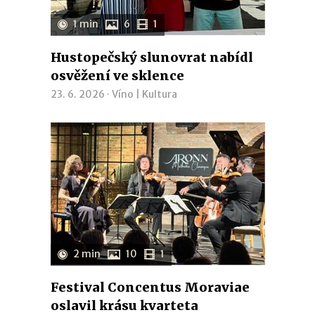
1 min
6
1
Hustopečský slunovrat nabídl
osvěžení ve sklence
23. 6. 2026 ·
Víno
|
Kultura
2 min
10
1
Festival Concentus Moraviae
oslavil krásu kvarteta