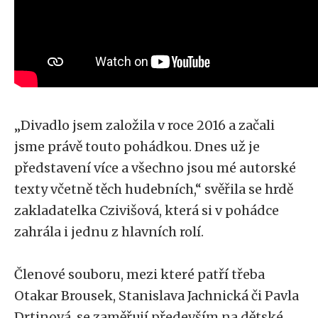
„Divadlo jsem založila v roce 2016 a začali
jsme právě touto pohádkou. Dnes už je
představení více a všechno jsou mé autorské
texty včetně těch hudebních,“ svěřila se hrdě
zakladatelka Czivišová, která si v pohádce
zahrála i jednu z hlavních rolí.
Členové souboru, mezi které patří třeba
Otakar Brousek, Stanislava Jachnická či Pavla
Drtinová, se zaměřují především na dětské