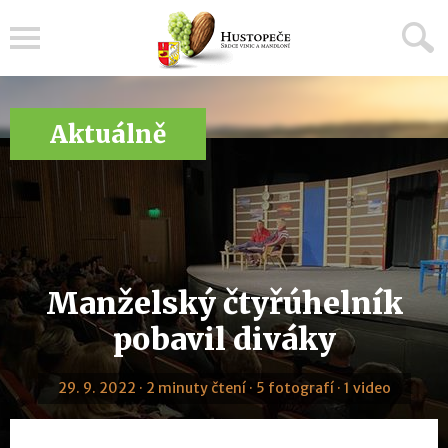
Menu
Aktuálně
Manželský čtyřúhelník
pobavil diváky
29. 9. 2022 · 2 minuty čtení · 5 fotografí · 1 video