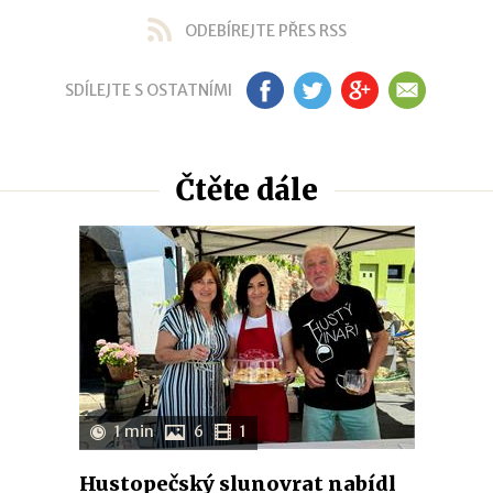
ODEBÍREJTE PŘES RSS
SDÍLEJTE S OSTATNÍMI
FB
TW
GP
EM
Čtěte dále
1 min
6
1
Hustopečský slunovrat nabídl