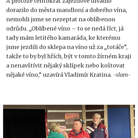
A protože tentokrát zájezdové divadlo
dorazilo do města mandloní a dobrého vína,
nemohli jsme se nezeptat na oblíbenou
odrůdu. „Oblíbené víno – to se nedá říct, já
tady mám letitého kamaráda, ke kterému
jsme jezdili do sklepa na víno už za „totáče“,
takže to by byl hřích, být v tomto žírném kraji
a nenavštívit nějaký sklípek nebo koštovat
nějaké víno,“ uzavírá Vladimír Kratina.
-slam-