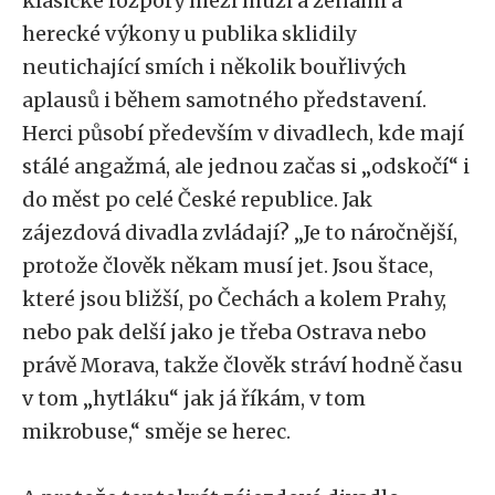
klasické rozpory mezi muži a ženami a
herecké výkony u publika sklidily
neutichající smích i několik bouřlivých
aplausů i během samotného představení.
Herci působí především v divadlech, kde mají
stálé angažmá, ale jednou začas si „odskočí“ i
do měst po celé České republice. Jak
zájezdová divadla zvládají? „Je to náročnější,
protože člověk někam musí jet. Jsou štace,
které jsou bližší, po Čechách a kolem Prahy,
nebo pak delší jako je třeba Ostrava nebo
právě Morava, takže člověk stráví hodně času
v tom „hytláku“ jak já říkám, v tom
mikrobuse,“ směje se herec.