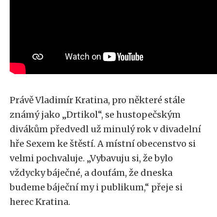
Právě Vladimír Kratina, pro některé stále
známý jako „Drtikol“, se hustopečským
divákům předvedl už minulý rok v divadelní
hře Sexem ke štěstí. A místní obecenstvo si
velmi pochvaluje. „Vybavuju si, že bylo
vždycky báječné, a doufám, že dneska
budeme báječní my i publikum,“ přeje si
herec Kratina.