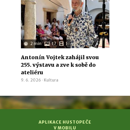
2 min
17
1
Antonín Vojtek zahájil svou
255. výstavu a zve k sobě do
ateliéru
9. 6. 2026 ·
Kultura
APLIKACE HUSTOPEČE
V MOBILU