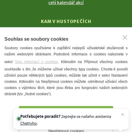
celý kalendář akcí
KAM V HUSTOPEČÍCH
Vinařství
Souhlas se soubory cookies
T. G. Masaryk
Soubory cookies využíváme k zajištění nejlepší uživatelské zkušenosti s
Mandloně
našimi webovými stránkami. Podrobné informace o cookies naleznete v
Ubytování
sekci
Více informací o cookies
. Kliknutím na Přijmout všechny cookies
Restaurace
souhlasíte s tím, že můžeme užívat všechny typy cookies. Chcete-li povolit
užívání pouze některých typů cookies, můžete tak učinit v sekci Nastavení
Městské muzeum a galerie
cookies. Kliknutím na Nepřijmout cookies můžete odmítnout užívání všech
Denní meníčka
cookies s výjimkou těch, které jsou třeba pro fungování našich webových
stránek (tzv. „Nutné cookies“).
Mapa města
Přijmout všechny cookies
Potřebujete poradit?
Zeptejte se našeho asistenta
Chettyho
.
Nepřijmout cookies
Prohlášení o přístupnosti
Správce webu
2026 © Město