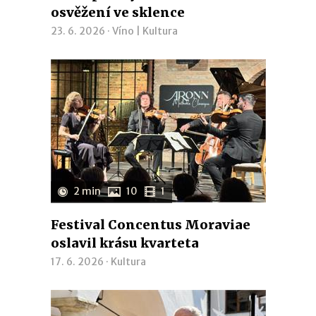
osvěžení ve sklence
23. 6. 2026 ·
Víno
|
Kultura
2 min
10
1
Festival Concentus Moraviae
oslavil krásu kvarteta
17. 6. 2026 ·
Kultura