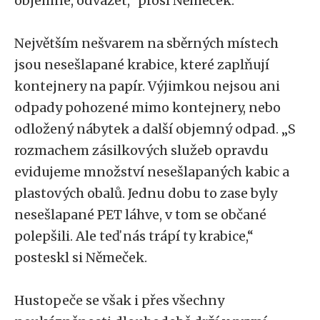
objemné, odvážet,“ prosí Němeček.
Největším nešvarem na sběrných místech
jsou nesešlapané krabice, které zaplňují
kontejnery na papír. Výjimkou nejsou ani
odpady pohozené mimo kontejnery, nebo
odložený nábytek a další objemný odpad. „S
rozmachem zásilkových služeb opravdu
evidujeme množství nesešlapaných kabic a
plastových obalů. Jednu dobu to zase byly
nesešlapané PET láhve, v tom se občané
polepšili. Ale teď nás trápí ty krabice,“
posteskl si Němeček.
Hustopeče se však i přes všechny