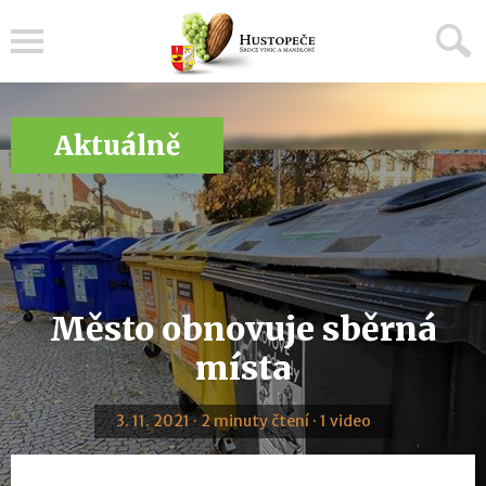
Menu
Aktuálně
Město obnovuje sběrná
místa
3. 11. 2021 · 2 minuty čtení · 1 video