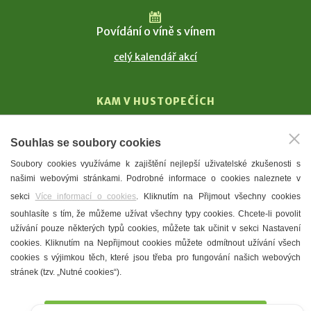
Povídání o víně s vínem
celý kalendář akcí
KAM V HUSTOPEČÍCH
Vinařství
Souhlas se soubory cookies
T. G. Masaryk
Soubory cookies využíváme k zajištění nejlepší uživatelské zkušenosti s
Mandloně
našimi webovými stránkami. Podrobné informace o cookies naleznete v
Ubytování
sekci
Více informací o cookies
. Kliknutím na Přijmout všechny cookies
Restaurace
souhlasíte s tím, že můžeme užívat všechny typy cookies. Chcete-li povolit
užívání pouze některých typů cookies, můžete tak učinit v sekci Nastavení
Městské muzeum a galerie
cookies. Kliknutím na Nepřijmout cookies můžete odmítnout užívání všech
Denní meníčka
cookies s výjimkou těch, které jsou třeba pro fungování našich webových
stránek (tzv. „Nutné cookies“).
Mapa města