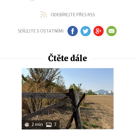
ODEBÍREJTE PŘES RSS
SDÍLEJTE S OSTATNÍMI
FB
TW
GP
EM
Čtěte dále
2 min
7