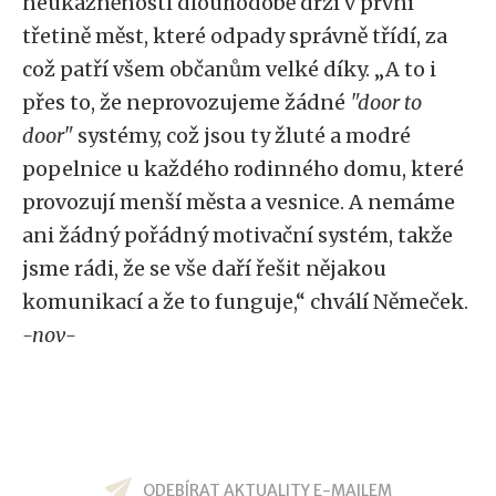
neukázněnosti dlouhodobě drží v první
třetině měst, které odpady správně třídí, za
což patří všem občanům velké díky. „A to i
přes to, že neprovozujeme žádné
"door to
door"
systémy, což jsou ty žluté a modré
popelnice u každého rodinného domu, které
provozují menší města a vesnice. A nemáme
ani žádný pořádný motivační systém, takže
jsme rádi, že se vše daří řešit nějakou
komunikací a že to funguje,“ chválí Němeček.
-nov-
ODEBÍRAT AKTUALITY E-MAILEM