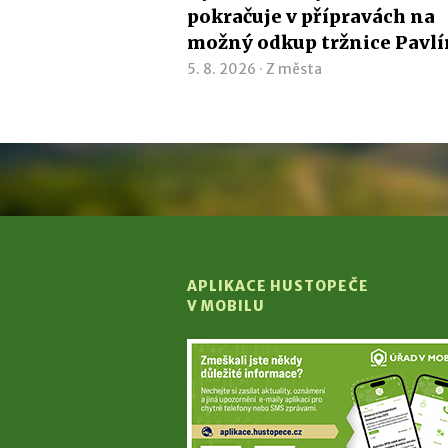
pokračuje v přípravách na
možný odkup tržnice Pavl
5. 8. 2026 ·
Z města
APLIKACE HUSTOPEČE
V MOBILU