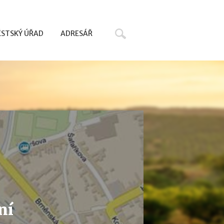
Hledat
STSKÝ ÚŘAD
ADRESÁŘ
ní