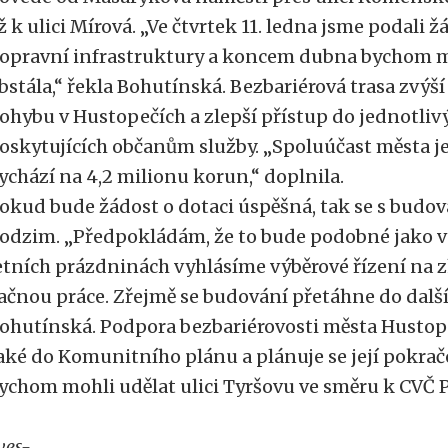
ž k ulici Mírová. „Ve čtvrtek 11. ledna jsme podali 
opravní infrastruktury a koncem dubna bychom mo
bstála,“ řekla Bohutínská. Bezbariérová trasa zvýš
ohybu v Hustopečích a zlepší přístup do jednotli
oskytujících občanům služby. „Spoluúčast města je
ychází na 4,2 milionu korun,“ doplnila.
okud bude žádost o dotaci úspěšná, tak se s budo
odzim. „Předpokládám, že to bude podobné jako v
etních prázdninách vyhlásíme výběrové řízení na z
ačnou práce. Zřejmě se budování přetáhne do dalšíh
ohutínská. Podpora bezbariérovosti města Husto
aké do Komunitního plánu a plánuje se její pokrač
ychom mohli udělat ulici Tyršovu ve směru k CVČ P
ves-