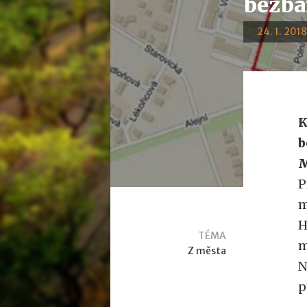
bezba
24. 1. 2018
K
b
M
P
m
H
TÉMA
m
Z města
N
p