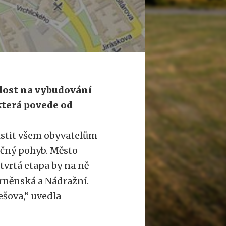
dost na vybudování
 která povede od
jistit všem obyvatelům
čný pohyb. Město
tvrtá etapa by na ně
Brněnská a Nádražní.
ešova,“ uvedla