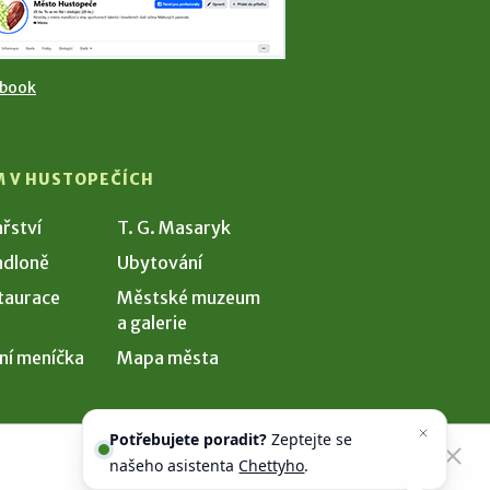
ebook
M V HUSTOPEČÍCH
ařství
T. G. Masaryk
dloně
Ubytování
taurace
Městské muzeum
a galerie
ní meníčka
Mapa města
Potřebujete poradit?
Zeptejte se
našeho asistenta
Chettyho
.