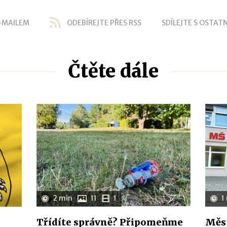
-MAILEM
ODEBÍREJTE PŘES RSS
SDÍLEJTE S OSTATN
Čtěte dále
2 min
11
1
1
Třídíte správně? Připomeňme
Měst