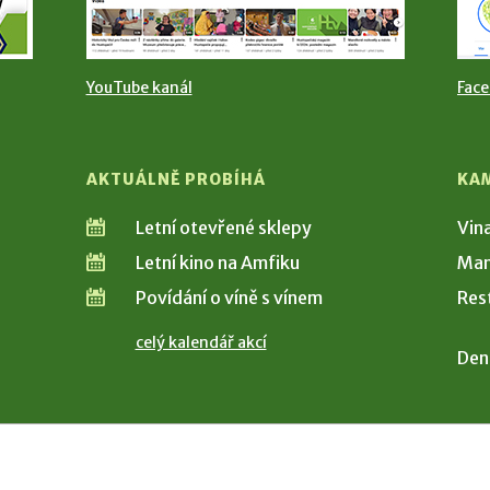
YouTube kanál
Fac
AKTUÁLNĚ PROBÍHÁ
KA
Letní otevřené sklepy
Vin
Letní kino na Amfiku
Man
Povídání o víně s vínem
Res
celý kalendář akcí
Den