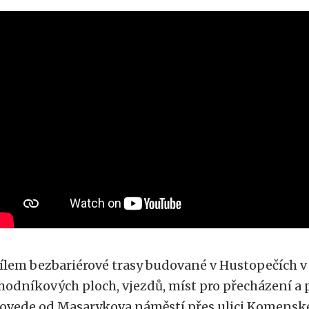
ílem bezbariérové trasy budované v Hustopečích v 
hodníkových ploch, vjezdů, míst pro přecházení a 
ovede od Masarykova náměstí přes ulici Komenské