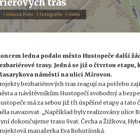
riérových tras
 · 1 minuta čtení · 1 fotografie · 1 video
oncem ledna podalo město Hustopeče další žá
ezbariérové trasy. Jedná se již o čtvrtou etapu,
asarykova náměstí na ulici Mírovou.
rojekty bezbariérových tras reagují na potřebu za
ěsta a návštěvníkům Hustopečí svobodný a bezpe
ustopeče má za sebou již tři úspěšné etapy a tato č
ěla navazovat. „Například byly realizovány ulice 
yní dokončujeme trasu Svat. Čecha a Žižkova, Hyb
rojektová manažerka Eva Bohutínská.