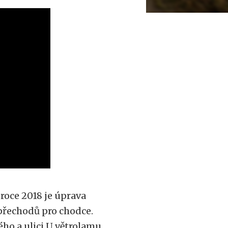
roce 2018 je úprava
přechodů pro chodce.
ho a ulici U větrolamu