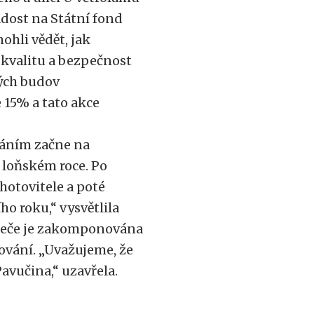
žádost na Státní fond
hli vědět, jak
í kvalitu a bezpečnost
vých budov
 15% a tato akce
váním začne na
 loňském roce. Po
hotovitele a poté
o roku,“ vysvětlila
peče je zakomponována
ování. „Uvažujeme, že
avučina,“ uzavřela.