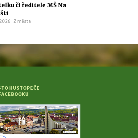
telku či ředitele MŠ Na
išti
 2026 ·
Z města
STO HUSTOPEČE
 FACEBOOKU