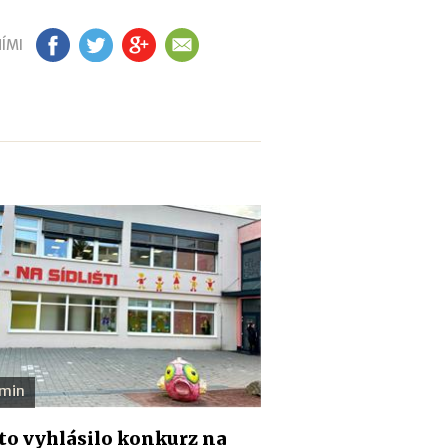
ÍMI
FB
TW
GP
EM
 min
o vyhlásilo konkurz na