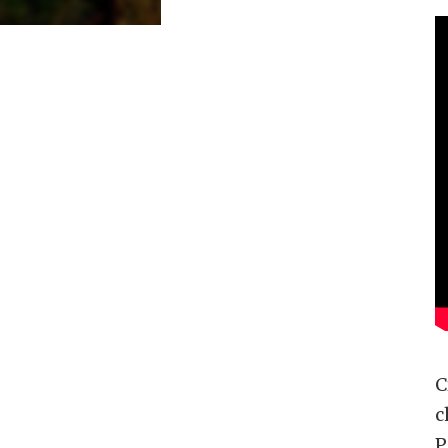
C
c
P