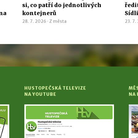
si, co patří do jednotlivých
ředi
ína
kontejnerů
Sídl
28. 7. 2026 ·
Z města
23. 7.
HUSTOPEČSKÁ TELEVIZE
MĚ
NA YOUTUBE
NA