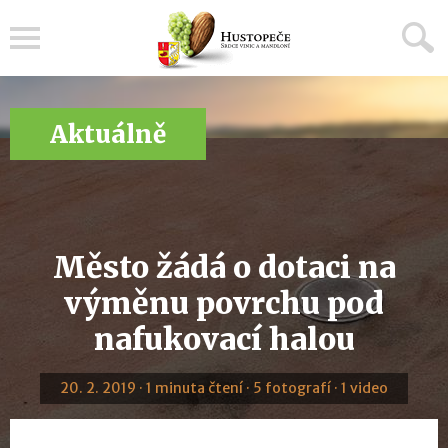
Menu
Aktuálně
Město žádá o dotaci na
výměnu povrchu pod
nafukovací halou
20. 2. 2019 · 1 minuta čtení · 5 fotografí · 1 video