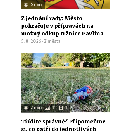
6 min
Z jednání rady: Město
pokračuje v přípravách na
možný odkup tržnice Pavlína
5. 8. 2026 ·
Z města
2 min
11
1
Třídíte správně? Připomeňme
si, co patří do jednotlivých