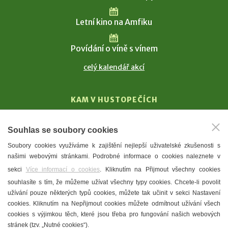
Letní kino na Amfiku
Povídání o víně s vínem
celý kalendář akcí
KAM V HUSTOPEČÍCH
Vinařství
Souhlas se soubory cookies
T. G. Masaryk
Soubory cookies využíváme k zajištění nejlepší uživatelské zkušenosti s
Mandloně
našimi webovými stránkami. Podrobné informace o cookies naleznete v
Ubytování
sekci
Více informací o cookies
. Kliknutím na Přijmout všechny cookies
Restaurace
souhlasíte s tím, že můžeme užívat všechny typy cookies. Chcete-li povolit
užívání pouze některých typů cookies, můžete tak učinit v sekci Nastavení
Městské muzeum a galerie
cookies. Kliknutím na Nepřijmout cookies můžete odmítnout užívání všech
Denní meníčka
cookies s výjimkou těch, které jsou třeba pro fungování našich webových
stránek (tzv. „Nutné cookies“).