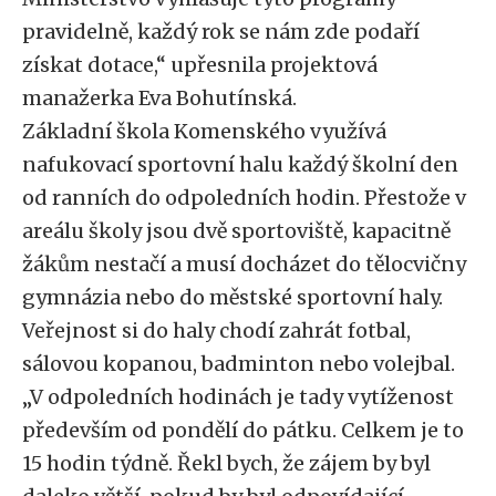
pravidelně, každý rok se nám zde podaří
získat dotace,“ upřesnila projektová
manažerka Eva Bohutínská.
Základní škola Komenského využívá
nafukovací sportovní halu každý školní den
od ranních do odpoledních hodin. Přestože v
areálu školy jsou dvě sportoviště, kapacitně
žákům nestačí a musí docházet do tělocvičny
gymnázia nebo do městské sportovní haly.
Veřejnost si do haly chodí zahrát fotbal,
sálovou kopanou, badminton nebo volejbal.
„V odpoledních hodinách je tady vytíženost
především od pondělí do pátku. Celkem je to
15 hodin týdně. Řekl bych, že zájem by byl