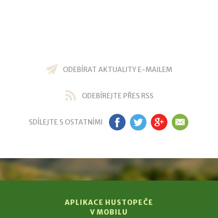
ODEBÍRAT AKTUALITY E-MAILEM
ODEBÍREJTE PŘES RSS
SDÍLEJTE S OSTATNÍMI
FB
TW
GP
EM
APLIKACE HUSTOPEČE
V MOBILU