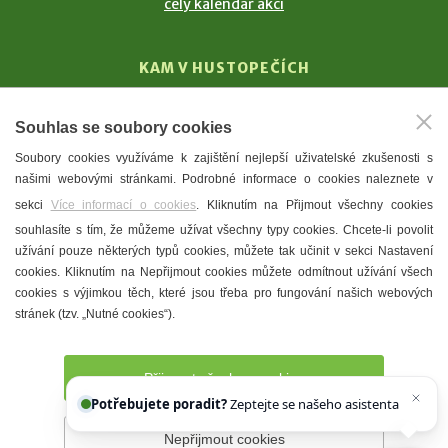
celý kalendář akcí
KAM V HUSTOPEČÍCH
Vinařství
Souhlas se soubory cookies
T. G. Masaryk
Soubory cookies využíváme k zajištění nejlepší uživatelské zkušenosti s
Mandloně
našimi webovými stránkami. Podrobné informace o cookies naleznete v
Ubytování
sekci
Více informací o cookies
. Kliknutím na Přijmout všechny cookies
Restaurace
souhlasíte s tím, že můžeme užívat všechny typy cookies. Chcete-li povolit
užívání pouze některých typů cookies, můžete tak učinit v sekci Nastavení
Městské muzeum a galerie
cookies. Kliknutím na Nepřijmout cookies můžete odmítnout užívání všech
Denní meníčka
cookies s výjimkou těch, které jsou třeba pro fungování našich webových
stránek (tzv. „Nutné cookies“).
Mapa města
Přijmout všechny cookies
Potřebujete poradit?
Zeptejte se našeho asistenta
Chettyho
.
Nepřijmout cookies
Prohlášení o přístupnosti
Správce webu
2026 © Město