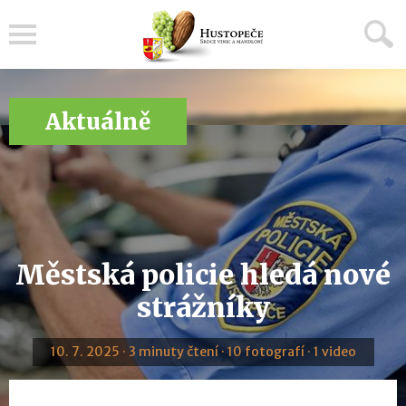
Menu
Aktuálně
Městská policie hledá nové
strážníky
10. 7. 2025 · 3 minuty čtení · 10 fotografí · 1 video