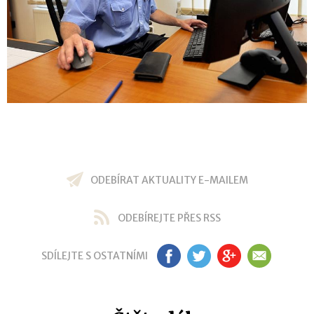
ODEBÍRAT AKTUALITY E-MAILEM
ODEBÍREJTE PŘES RSS
SDÍLEJTE S OSTATNÍMI
FB
TW
GP
EM