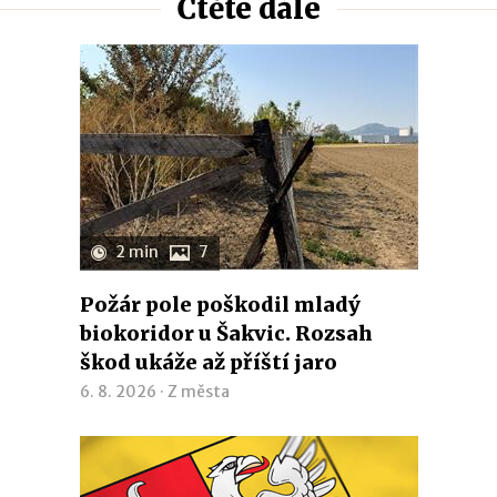
Čtěte dále
2 min
7
Požár pole poškodil mladý
biokoridor u Šakvic. Rozsah
škod ukáže až příští jaro
6. 8. 2026 ·
Z města