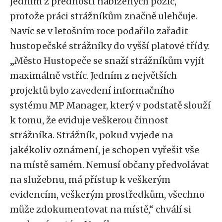
jedním z předností nabízených pozic,
protože práci strážníkům značně ulehčuje.
Navíc se v letošním roce podařilo zařadit
hustopečské strážníky do vyšší platové třídy.
„Město Hustopeče se snaží strážníkům vyjít
maximálně vstříc. Jedním z největších
projektů bylo zavedení informačního
systému MP Manager, který v podstatě slouží
k tomu, že eviduje veškerou činnost
strážníka. Strážník, pokud vyjede na
jakékoliv oznámení, je schopen vyřešit vše
na místě samém. Nemusí občany předvolávat
na služebnu, má přístup k veškerým
evidencím, veškerým prostředkům, všechno
může zdokumentovat na místě,“ chválí si