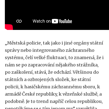
„Městská policie, tak jako i jiné orgány státní
správy nebo integrovaného záchranného
systému, čelí velké fluktuaci, to znamená, že i
nám se po zapracování nějakého strážníka,
po zaškolení, stává, že odchází. Většinou do
státních a ozbrojených složek, ke státní
policii, k hasičskému záchrannému sboru, k
armádě České republiky, k vězeňské službě, a
podobně. Je to trend napříč celou republikou,
nepotýkáme se s tím jenom my,“ vysvětlila