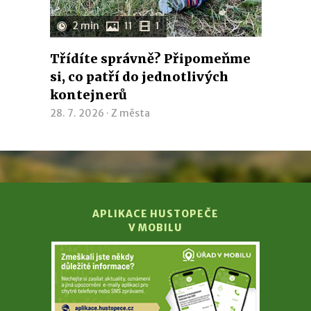
2 min
11
1
Třídíte správně? Připomeňme
si, co patří do jednotlivých
kontejnerů
28. 7. 2026 ·
Z města
APLIKACE HUSTOPEČE
V MOBILU