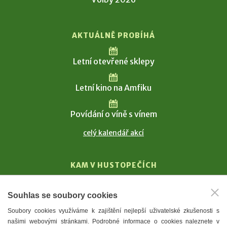
AKTUÁLNĚ PROBÍHÁ
Letní otevřené sklepy
Letní kino na Amfiku
Povídání o víně s vínem
celý kalendář akcí
KAM V HUSTOPEČÍCH
Vinařství
Souhlas se soubory cookies
T. G. Masaryk
Soubory cookies využíváme k zajištění nejlepší uživatelské zkušenosti s
Mandloně
našimi webovými stránkami. Podrobné informace o cookies naleznete v