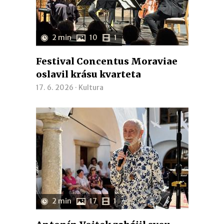
2 min
10
1
Festival Concentus Moraviae
oslavil krásu kvarteta
17. 6. 2026 ·
Kultura
2 min
17
1