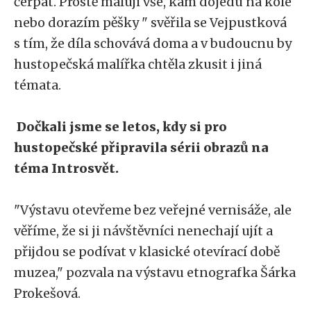
čerpat. Prostě maluji vše, kam dojedu na kole
nebo dorazím pěšky " svěřila se Vejpustková
s tím, že díla schovává doma a v budoucnu by
hustopečská malířka chtěla zkusit i jiná
témata.
Dočkali jsme se letos, kdy si pro
hustopečské připravila sérii obrazů na
téma Introsvět.
"Výstavu otevřeme bez veřejné vernisáže, ale
věříme, že si ji návštěvníci nenechají ujít a
přijdou se podívat v klasické otevírací době
muzea," pozvala na výstavu etnografka Šárka
Prokešová.