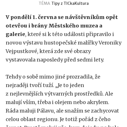
TÉMA
Tipy z TICka
Kultura
V pondělí 1. června se návštěvníkům opět
otevřou i brány Městského muzea a
galerie
, které si k této události připravilo i
novou výstavu hustopečské malířky Veroniky
Vejpustkové, která zde své obrazy
vystavovala naposledy před sedmi lety.
Tehdy o sobě mimo jiné prozradila, že
nejraději tvoří tuží. „Je to jeden
z nejlevnějších výtvarných prostředků. Ale
malují vším, třeba i olejem nebo akrylem.
Ráda maluji Pálavu, ale snažím se zachycovat
celou oblast regionu. Je totiž pořád z čeho