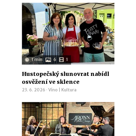
1 min
6
1
Hustopečský slunovrat nabídl
osvěžení ve sklence
23. 6. 2026 ·
Víno
|
Kultura