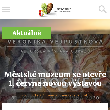
Menu
Aktuálně
Městské muzeum se otevře
1. června novou výstavou
25. 5. 2020 · 1 minuta čtení · 7 fotografí