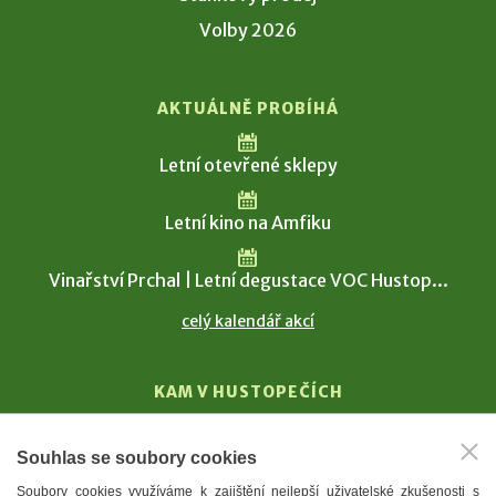
Volby 2026
AKTUÁLNĚ PROBÍHÁ
Letní otevřené sklepy
Letní kino na Amfiku
Vinařství Prchal | Letní degustace VOC Hustop...
celý kalendář akcí
KAM V HUSTOPEČÍCH
Vinařství
Souhlas se soubory cookies
T. G. Masaryk
Soubory cookies využíváme k zajištění nejlepší uživatelské zkušenosti s