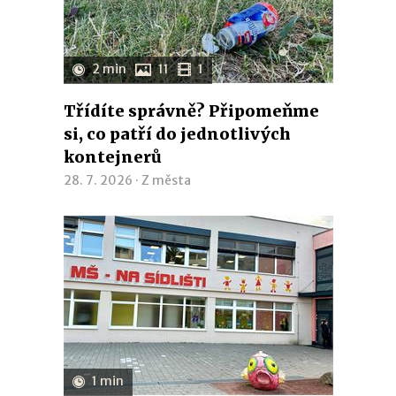
2 min
11
1
Třídíte správně? Připomeňme
si, co patří do jednotlivých
kontejnerů
28. 7. 2026 ·
Z města
1 min