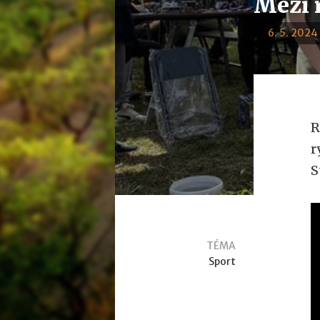
Mezi 
6. 5. 2024 
R
r
S
TÉMA
Sport