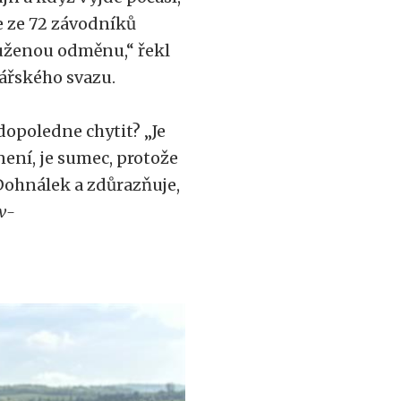
že ze 72 závodníků
ouženou odměnu,“ řekl
bářského svazu.
opoledne chytit? „Je
 není, je sumec, protože
Dohnálek a zdůrazňuje,
v-