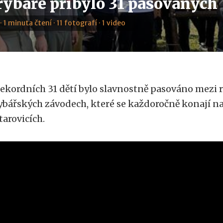
rybáře přibylo 31 pasovaných
· 1 minuta čtení · 11 fotografí · 1 video
ekordních 31 dětí bylo slavnostně pasováno mezi r
ybářských závodech, které se každoročně konají n
tarovicích.