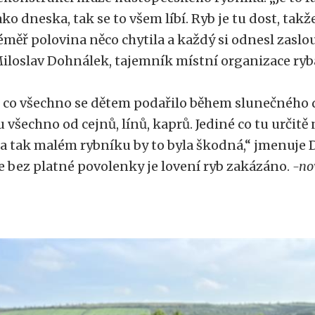
ako dneska, tak se to všem líbí. Ryb je tu dost, tak
éměř polovina něco chytila a každý si odnesl zasl
iloslav Dohnálek, tajemník místní organizace ry
 co všechno se dětem podařilo během slunečného d
u všechno od cejnů, línů, kaprů. Jediné co tu určitě
a tak malém rybníku by to byla škodná,“ jmenuje 
e bez platné povolenky je lovení ryb zakázáno.
-no