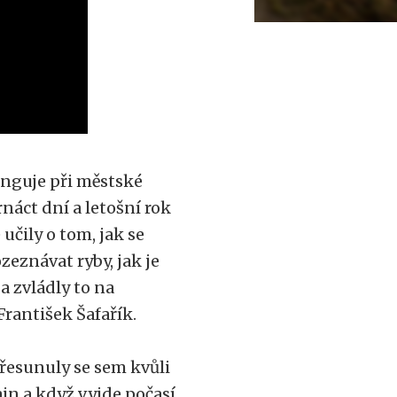
unguje při městské
náct dní a letošní rok
učily o tom, jak se
zeznávat ryby, jak je
a zvládly to na
František Šafařík.
přesunuly se sem kvůli
jn a když vyjde počasí,