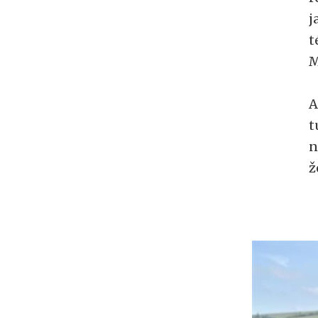
j
t
M
A
t
n
ž