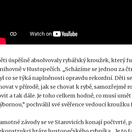
ěti úspěšně absolvovaly rybářský kroužek, který f
nihovně v Hustopečích. „Scházíme se jednou za čtr
yl co se týká naplněnosti opravdu rekordní. Děti se 
hovat v přírodě, jak se chovat k rybě, samozřejmě ro
ovit a tak dále. Je toho celkem hodně, co musí umět 
ýbornou,“ pochválil své svěřence vedoucí kroužku 
amotné závody se ve Starovicích konají počtvrté, 
ekonstrukci hráze hustopečského rybníka. „Je to fa