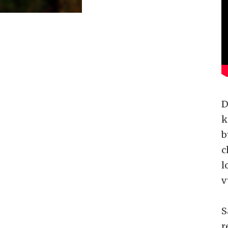
D
k
b
c
l
v
S
r