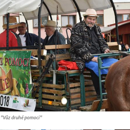
 i "Vůz druhé pomoci"