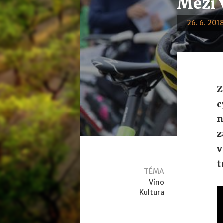
Mezi v
26. 6. 2018
Z
c
n
z
v
t
TÉMA
Víno
Kultura