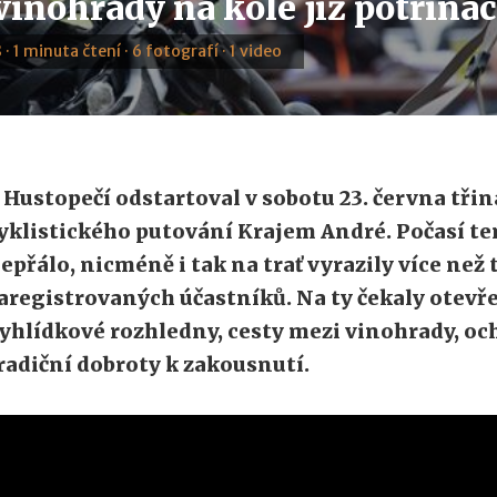
inohrady na kole již potřinác
 · 1 minuta čtení · 6 fotografí · 1 video
 Hustopečí odstartoval v sobotu 23. června třin
yklistického putování Krajem André. Počasí ten
epřálo, nicméně i tak na trať vyrazily více než 
aregistrovaných účastníků. Na ty čekaly otevř
yhlídkové rozhledny, cesty mezi vinohrady, oc
radiční dobroty k zakousnutí.