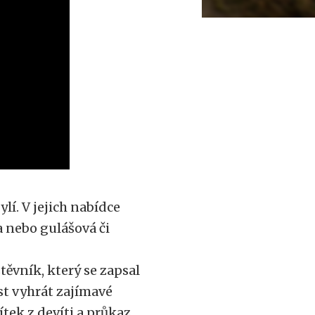
ylí. V jejich nabídce
 nebo gulášová či
těvník, který se zapsal
ost vyhrát zajímavé
tek z devíti a průkaz