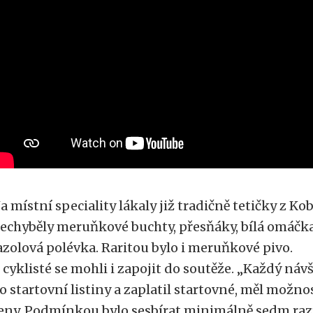
a místní speciality lákaly již tradičně tetičky z Kob
echyběly meruňkové buchty, přesňáky, bílá omáčka
azolová polévka. Raritou bylo i meruňkové pivo.
 cyklisté se mohli i zapojit do soutěže. „Každý návš
o startovní listiny a zaplatil startovné, měl možn
eny. Podmínkou bylo sesbírat minimálně sedm razí