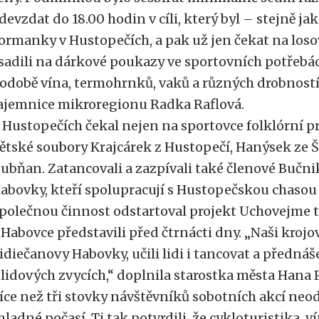
devzdat do 18.00 hodin v cíli, který byl – stejně jak
ormanky v Hustopečích, a pak už jen čekat na loso
sadili na dárkové poukazy ve sportovních potřebác
odobě vína, termohrnků, vaků a různých drobností,
ajemnice mikroregionu Radka Raflová.
 Hustopečích čekal nejen na sportovce folklórní p
ětské soubory Krajcárek z Hustopečí, Hanýsek ze 
ubňan. Zatancovali a zazpívali také členové Bučni
abovky, kteří spolupracují s Hustopečskou chasou ji
polečnou činnost odstartoval projekt Uchovejme t
 Habovce představili před čtrnácti dny. „Naši kroj
idiečanovy Habovky, učili lidi i tancovat a přednáš
 lidových zvycích,“ doplnila starostka města Hana 
íce než tři stovky návštěvníků sobotních akcí neodr
hladné počasí. Ti tak potvrdili, že cykloturistika, v