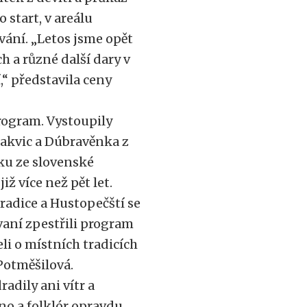
o start, v areálu
vání. „Letos jsme opět
h a různé další dary v
“ představila ceny
rogram. Vystoupily
Šakvic a Dúbravěnka z
ku ze slovenské
ž více než pět let.
radice a Hustopečští se
ovaní zpestřili program
eli o místních tradicích
Potměšilová.
adily ani vítr a
íno a folklór opravdu