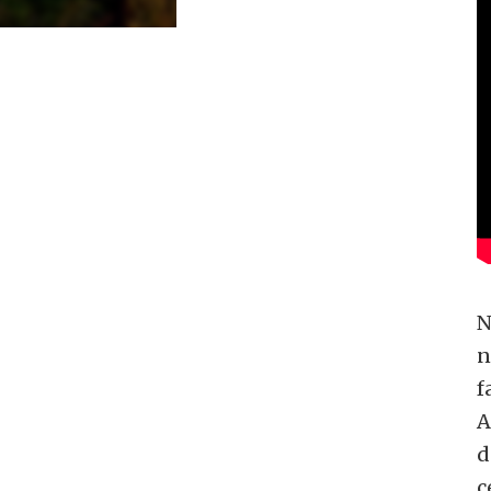
N
n
f
A
d
c