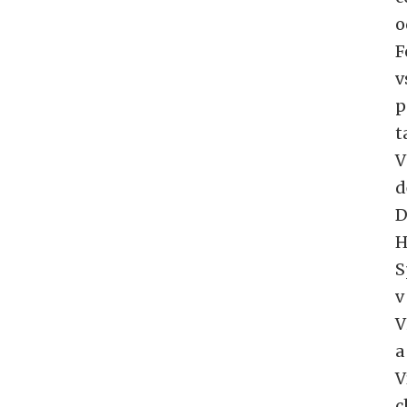
o
F
v
p
t
V
d
D
H
S
v
V
a
V
c