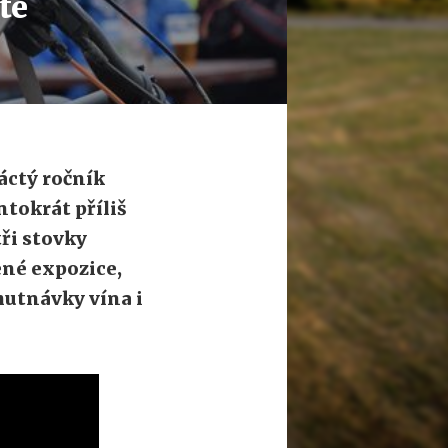
té
áctý ročník
tokrát příliš
tři stovky
ené expozice,
hutnávky vína i