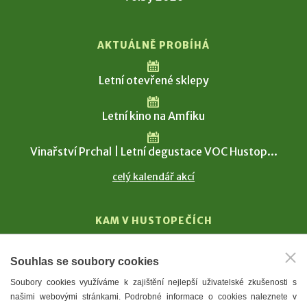
AKTUÁLNĚ PROBÍHÁ
Letní otevřené sklepy
Letní kino na Amfiku
Vinařství Prchal | Letní degustace VOC Hustop...
celý kalendář akcí
KAM V HUSTOPEČÍCH
Vinařství
Souhlas se soubory cookies
T. G. Masaryk
Soubory cookies využíváme k zajištění nejlepší uživatelské zkušenosti s
Mandloně
našimi webovými stránkami. Podrobné informace o cookies naleznete v