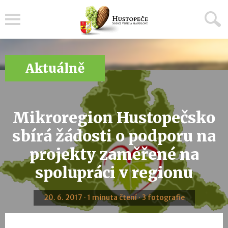
Menu
Aktuálně
Mikroregion Hustopečsko
sbírá žádosti o podporu na
projekty zaměřené na
spolupráci v regionu
20. 6. 2017 · 1 minuta čtení · 3 fotografie