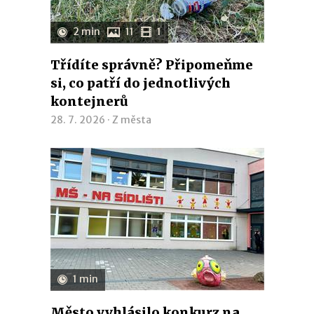
2 min
11
1
Třídíte správně? Připomeňme
si, co patří do jednotlivých
kontejnerů
28. 7. 2026 ·
Z města
1 min
Město vyhlásilo konkurz na