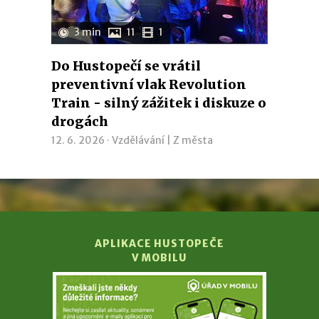
3 min
11
1
Do Hustopečí se vrátil
preventivní vlak Revolution
Train - silný zážitek i diskuze o
drogách
12. 6. 2026 ·
Vzdělávání
|
Z města
APLIKACE HUSTOPEČE
V MOBILU