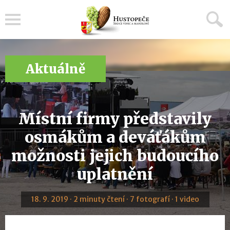
Menu
Aktuálně
Místní firmy představily
osmákům a deváťákům
možnosti jejich budoucího
uplatnění
18. 9. 2019 · 2 minuty čtení · 7 fotografí · 1 video