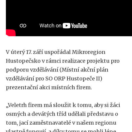
V úterý 17. září uspořádal Mikroregion
Hustopečsko v rámci realizace projektu pro
podporu vzdělávání (Místní akční plán
vzdělávání pro SO ORP Hustopeče II)
prezentační akci místních firem.
„Veletrh firem má sloužit k tomu, aby si žáci
osmých a devátých tříd udělali představu o
tom, jací zaměstnavatelé v našem regionu
vlastně fungují, a díky tomu se mohli lépe