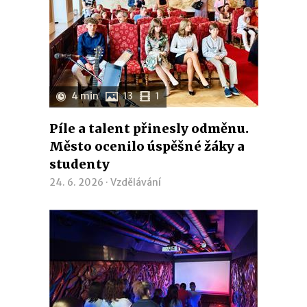
4 min
13
1
Píle a talent přinesly odměnu.
Město ocenilo úspěšné žáky a
studenty
24. 6. 2026 ·
Vzdělávání