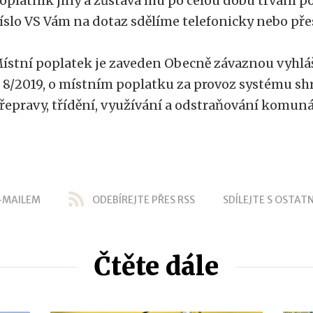
oplatník jiný a zůstává mu po celou dobu trvání p
íslo VS Vám na dotaz sdělíme telefonicky nebo pře
ístní poplatek je zaveden Obecně závaznou vyhl
. 8/2019, o místním poplatku za provoz systému sh
řepravy, třídění, využívání a odstraňování komun
-MAILEM
ODEBÍREJTE PŘES RSS
SDÍLEJTE S OSTATN
Čtěte dále