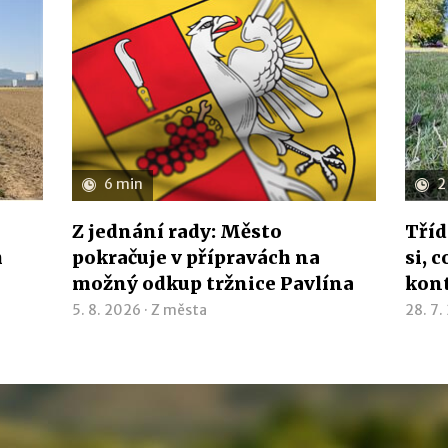
6 min
2
Z jednání rady: Město
Tříd
h
pokračuje v přípravách na
si, 
možný odkup tržnice Pavlína
kon
5. 8. 2026 ·
Z města
28. 7.