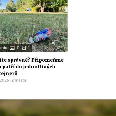
 min
11
1
íte správně? Připomeňme
co patří do jednotlivých
tejnerů
 2026 ·
Z města