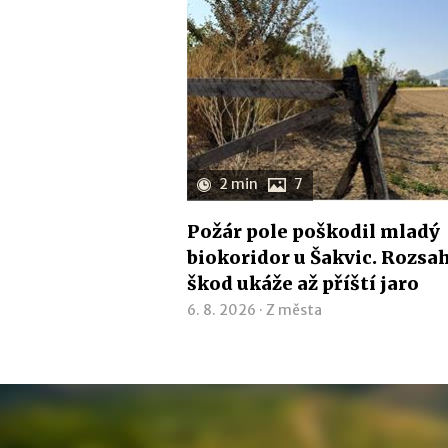
2 min
7
Požár pole poškodil mladý
biokoridor u Šakvic. Rozsa
škod ukáže až příští jaro
6. 8. 2026 ·
Z města