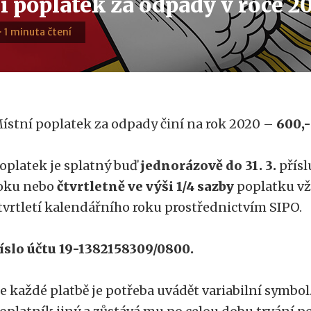
í poplatek za odpady v roce 2
· 1 minuta čtení
ístní poplatek za odpady činí na rok 2020 –
600,-
oplatek je splatný buď
jednorázově do 31. 3.
přísl
oku nebo
čtvrtletně ve výši 1/4 sazby
poplatku v
tvrtletí kalendářního roku prostřednictvím SIPO.
íslo účtu 19-1382158309/0800.
e každé platbě je potřeba uvádět variabilní symbo