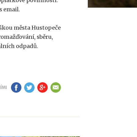
oplatkové povinnosti.
s email.
áškou města Hustopeče
romažďování, sběru,
álních odpadů.
ÍMI
FB
TW
GP
EM