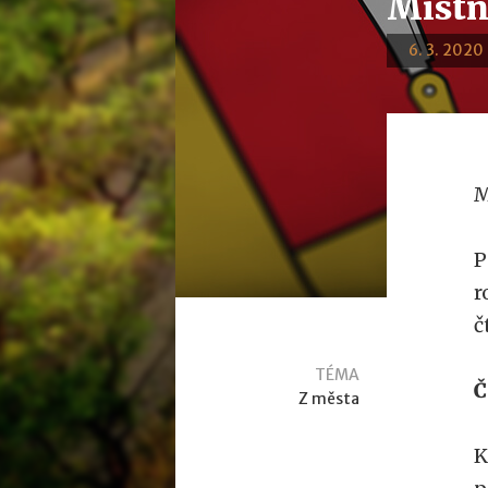
Místn
6. 3. 2020 
M
P
r
č
TÉMA
Č
Z města
K