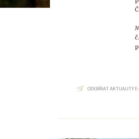
p
Č
M
č
p
ODEBÍRAT AKTUALITY E