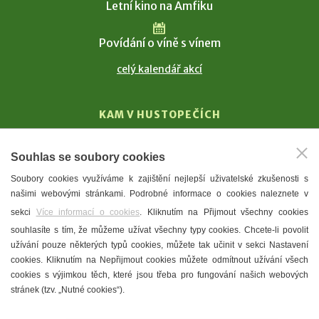
Letní kino na Amfiku
Povídání o víně s vínem
celý kalendář akcí
KAM V HUSTOPEČÍCH
Vinařství
Souhlas se soubory cookies
T. G. Masaryk
Soubory cookies využíváme k zajištění nejlepší uživatelské zkušenosti s
Mandloně
našimi webovými stránkami. Podrobné informace o cookies naleznete v
Ubytování
sekci
Více informací o cookies
. Kliknutím na Přijmout všechny cookies
Restaurace
souhlasíte s tím, že můžeme užívat všechny typy cookies. Chcete-li povolit
užívání pouze některých typů cookies, můžete tak učinit v sekci Nastavení
Městské muzeum a galerie
cookies. Kliknutím na Nepřijmout cookies můžete odmítnout užívání všech
Denní meníčka
cookies s výjimkou těch, které jsou třeba pro fungování našich webových
stránek (tzv. „Nutné cookies“).
Mapa města