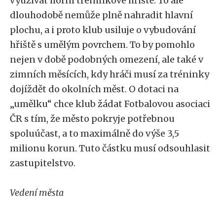
využívat horní tréninkové hřiště. To ale
dlouhodobě nemůže plně nahradit hlavní
plochu, a i proto klub usiluje o vybudování
hřiště s umělým povrchem. To by pomohlo
nejen v době podobných omezení, ale také v
zimních měsících, kdy hráči musí za tréninky
dojíždět do okolních měst. O dotaci na
„umělku“ chce klub žádat Fotbalovou asociaci
ČR s tím, že město pokryje potřebnou
spoluúčast, a to maximálně do výše 3,5
milionu korun. Tuto částku musí odsouhlasit
zastupitelstvo.
Vedení města