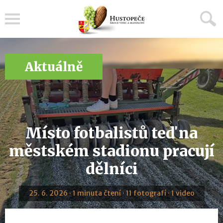
Menu
Aktuálně
Místo fotbalistů teď na
městském stadionu pracují
dělníci
25. 6. 2026 · 1 minuta čtení · 11 fotografí · 1 video