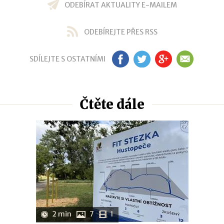
ODEBÍRAT AKTUALITY E-MAILEM
ODEBÍREJTE PŘES RSS
SDÍLEJTE S OSTATNÍMI
FB
TW
GP
EM
Čtěte dále
2 min
7
1