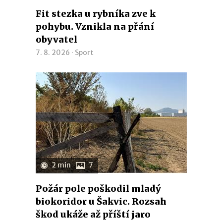
Fit stezka u rybníka zve k
pohybu. Vznikla na přání
obyvatel
7. 8. 2026 ·
Sport
2 min
7
Požár pole poškodil mladý
biokoridor u Šakvic. Rozsah
škod ukáže až příští jaro