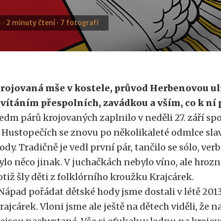
 · 2 minuty čtení · 7 fotografí
rojovaná mše v kostele, průvod Herbenovou uli
 vítáním přespolních, zavádkou a vším, co k ní 
edm párů krojovaných zaplnilo v neděli 27. září s
 Hustopečích se znovu po několikaleté odmlce sla
ody. Tradičně je vedl první pár, tančilo se sólo, ver
ylo něco jinak. V juchačkách nebylo víno, ale hrozn
otiž šly děti z folklórního kroužku Krajcárek.
Nápad pořádat dětské hody jsme dostali v létě 2013,
rajcárek. Vloni jsme ale ještě na dětech viděli, že 