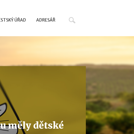
Hledat
STSKÝ ÚŘAD
ADRESÁŘ
ru měly dětské