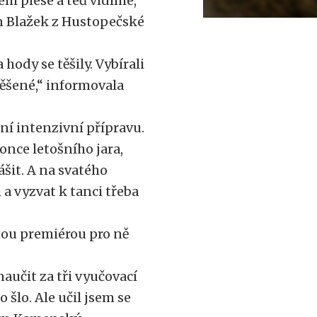
ém plese a teď vidíme,
Jan Blažek z Hustopečské
hody se těšily. Vybírali
těšené,“ informovala
í intenzivní přípravu.
once letošního jara,
šit. A na svatého
a vyzvat k tanci třeba
lnou premiérou pro ně
naučit za tři vyučovací
 šlo. Ale učil jsem se