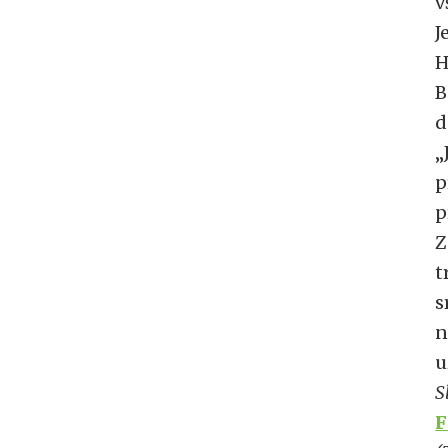
v
J
H
B
d
„
p
p
Z
t
s
n
u
S
F