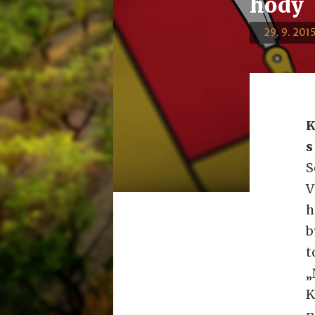
hody
29. 9. 2015
K
s
S
V
h
b
t
„
K