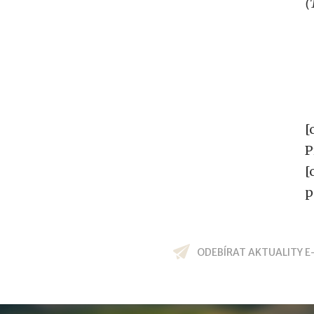
(
[
P
[
p
ODEBÍRAT AKTUALITY E