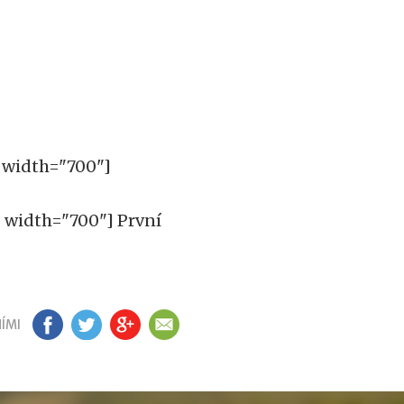
 width="700"]
" width="700"]
První
ÍMI
FB
TW
GP
EM