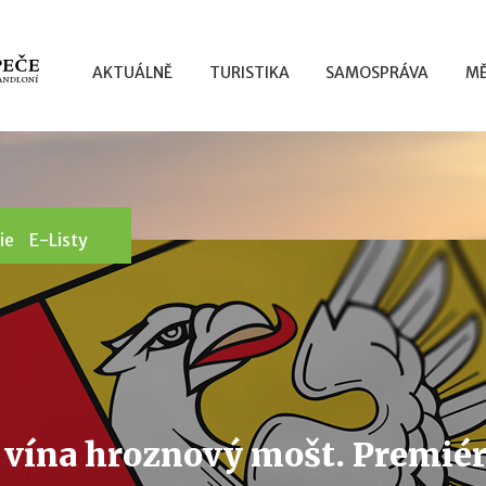
AKTUÁLNĚ
TURISTIKA
SAMOSPRÁVA
MĚ
ie
E-Listy
 vína hroznový mošt. Premié