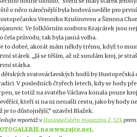
šechno hodně dlouho,“ svěřil se malý stárek Jero
eště o něco náročnější byla hodová neděle pro první
ustopečanku Veroniku Krušinovou a Šimona Chor
ojanovic. Ve folklórním souboru Krajcárek jsou nej
o čela průvodu, tak byla jasná volba.
Je to dobré, akorát mám někdy trému, když to musí
rvní stárek. „Já se těším, až už sundám kroj, je stra
rvní stárka.
 dětských svatováclavských hodů by Hustopečská c
radici. V posledních čtyřech letech, kdy se hody př
rpen, se totiž na svatého Václava konala pouze kro
evěřící, kteří si na ni nenašli cestu, jako by hody n
ž je to důstojnější,“ uzavřel Blažek.
ledujte reportáž v
Hustopečském magazínu č. 323
. prem
OTOGALERIE na www.rajce.net.