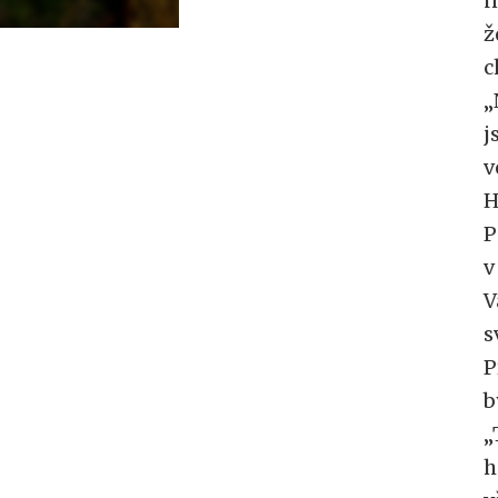
n
ž
c
„
j
v
H
P
v
V
s
P
b
„
h