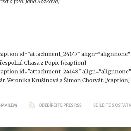
Text a foto: Jana Rozková)
caption id="attachment_24147" align="alignnone"
řespolní. Chasa z Popic.[/caption]
caption id="attachment_24148" align="alignnone
ár. Veronika Krušinová a Šimon Chorvát.[/caption]
-MAILEM
ODEBÍREJTE PŘES RSS
SDÍLEJTE S OSTATN