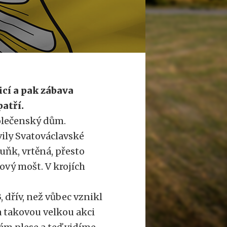
cí a pak zábava
patří.
polečenský dům.
vily Svatováclavské
buňk, vrtěná, přesto
ový mošt. V krojích
 dřív, než vůbec vznikl
na takovou velkou akci