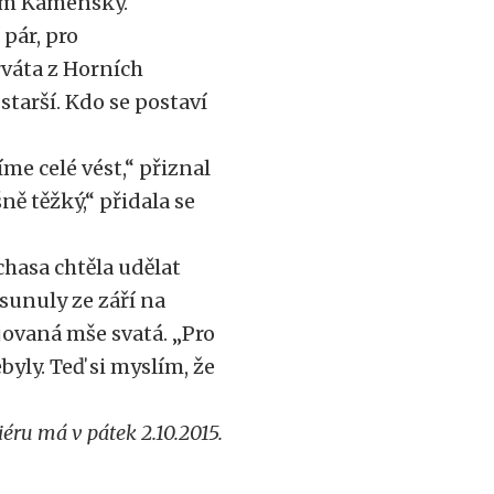
ným Kamenský.
 pár, pro
váta z Horních
starší. Kdo se postaví
me celé vést,“ přiznal
šně těžký,“ přidala se
hasa chtěla udělat
esunuly ze září na
jovaná mše svatá. „Pro
ebyly. Teď si myslím, že
iéru má v pátek 2.10.2015.