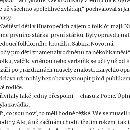
ejsou nachystané. Vše si oťukaly v lednu na krojov
e už všechno spolehlivě zvládají,“ pochvaloval si 
hasy.
Naštěstí děti v Hustopečích zájem o folklór mají. Na 
sme prvního stárka, první stárku. Byly opravdu na
edoucí folklórního kroužku Sabina Novotná.
ody pro děti znamenaly odměnu za několikaměsíčn
olku, valčík, vrtěnou nebo verbuňk se učily už od k
 září po prázdninách musely znalosti narychlo oprá
áclava už mohly bez obav vystoupit před publikem 
vé rodiče.
řivítaly také jedny přespolní – chasu z Popic. Úp
yla zavádka.
Ti, co jsou noví, to měli hodně těžké. Vše se museli 
odiny. Ale já už začínám chodit třetím rokem, tak to