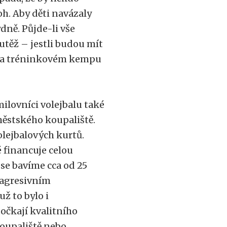
oh. Aby děti navázaly
dně. Půjde-li vše
utěž – jestli budou mít
ad na tréninkovém kempu
milovníci volejbalu také
městského koupaliště.
lejbalových kurtů.
 financuje celou
 se bavíme cca od 25
 agresivním
ž to bylo i
dočkají kvalitního
koupaliště nebo