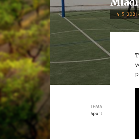
Mladí
4. 5. 2021 
T
v
p
TÉMA
Sport