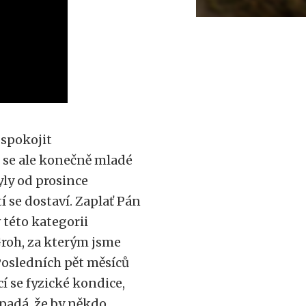
 spokojit
 se ale konečně mladé
yly od prosince
í se dostaví. Zaplať Pán
 této kategorii
Groh, za kterým jsme
 Posledních pět měsíců
cí se fyzické kondice,
ypadá, že by někdo