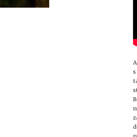
A
s
t
s
B
n
z
d
n