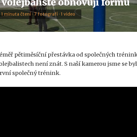
 volejbalisté obnovují formu
· 1 minuta čtení · 7 fotografí · 1 video
éměř pětiměsíční přestávka od společných trénin
olejbalistech není znát. S naší kamerou jsme se byl
rvní společný trénink.