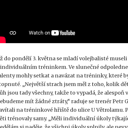
ž do pondělí 3. května se mladí volejbalisté museli
 individuálním tréninkem. Ve slunečné odpoledne
alenty mohly setkat a navázat na tréninky, které b
topnuté. „Největší strach jsem měl z toho, kolik dět
ůh jsou tady všechny, takže to vypadá, že alespoň v
ebudeme mít žádné ztráty,“ raduje se trenér Petr 
avítali na tréninkové hřiště do ulice U Větrolamu.
ěti trénovaly samy. „Měli individuální úkoly týkají
edělám si naděje, že všichni úkoly splnily, ale nev