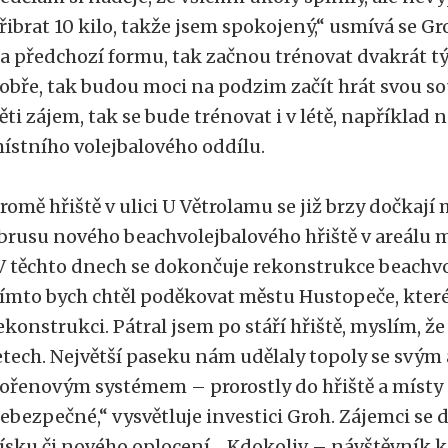
řibrat 10 kilo, takže jsem spokojený,“ usmívá se Gr
a předchozí formu, tak začnou trénovat dvakrát tý
obře, tak budou moci na podzim začít hrát svou so
ěti zájem, tak se bude trénovat i v létě, napříkl
ístního volejbalového oddílu.
romě hřiště v ulici U Větrolamu se již brzy dočkají 
brusu nového beachvolejbalového hřiště v areálu 
V těchto dnech se dokončuje rekonstrukce beachvo
ímto bych chtěl poděkovat městu Hustopeče, které
ekonstrukci. Pátral jsem po stáří hřiště, myslím, že
etech. Největší paseku nám udělaly topoly se svým
ořenovým systémem – prorostly do hřiště a místy u
ebezpečné,“ vysvětluje investici Groh. Zájemci se 
ísku či nového oplocení. „Kdokoliv – návštěvník 