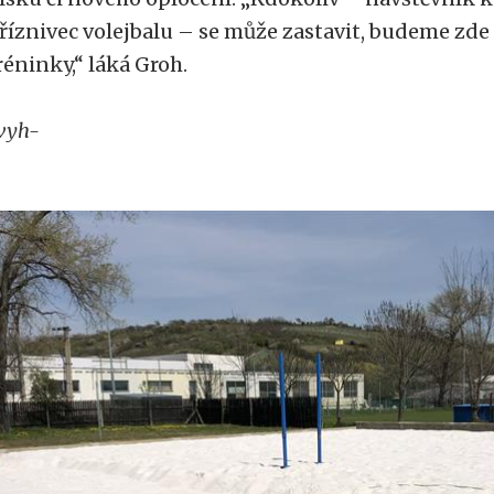
říznivec volejbalu – se může zastavit, budeme zde 
réninky,“ láká Groh.
vyh-