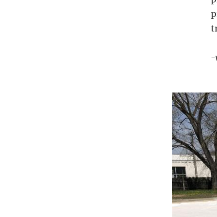
p
t
-