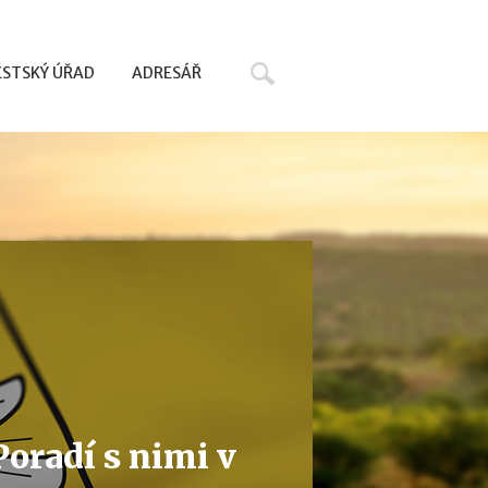
Hledat
STSKÝ ÚŘAD
ADRESÁŘ
oradí s nimi v