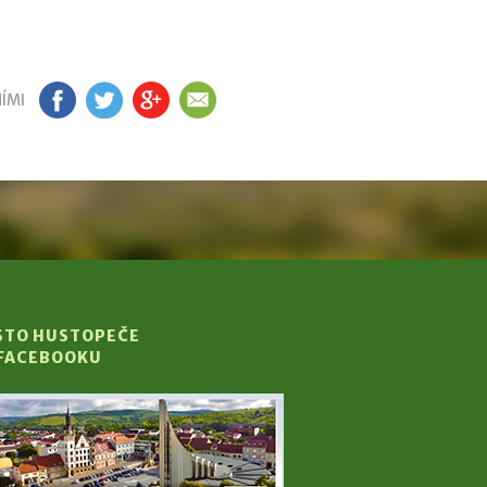
ÍMI
FB
TW
GP
EM
STO HUSTOPEČE
 FACEBOOKU