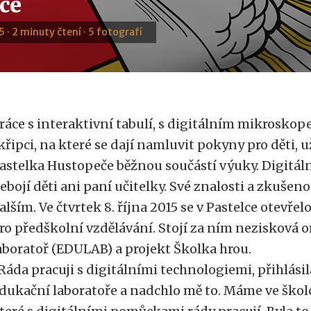
lce
5 · 2 minuty čtení · 5 fotografí
ráce s interaktivní tabulí, s digitálním mikrosko
křipci, na které se dají namluvit pokyny pro děti, u
astelka Hustopeče běžnou součástí výuky. Digitáln
ebojí děti ani paní učitelky. Své znalosti a zkušen
alším. Ve čtvrtek 8. října 2015 se v Pastelce otevř
ro předškolní vzdělávání. Stojí za ním nezisková 
aboratoř (EDULAB) a projekt Školka hrou.
Ráda pracuji s digitálními technologiemi, přihlási
dukační laboratoře a nadchlo mě to. Máme ve školc