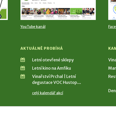
YouTube kanál
Fac
AKTUÁLNĚ PROBÍHÁ
KA
Letní otevřené sklepy
Vin
Letní kino na Amfiku
Man
Vinařství Prchal | Letní
Res
degustace VOC Hustop...
Den
celý kalendář akcí