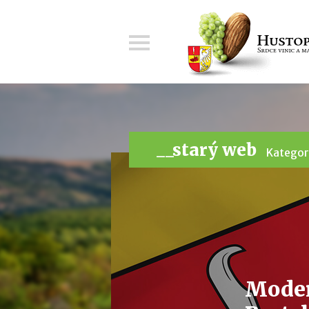
Menu
__starý web
Kategor
Moder