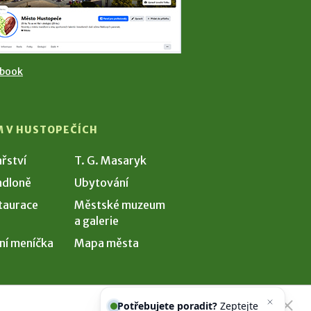
ebook
M V HUSTOPEČÍCH
ařství
T. G. Masaryk
dloně
Ubytování
taurace
Městské muzeum
a galerie
ní meníčka
Mapa města
Potřebujete poradit?
Zeptejte se
našeho asistenta
Chettyho
.