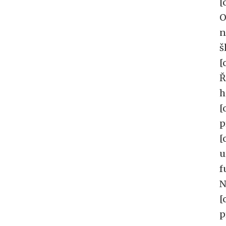
[
O
n
š
[
Ř
h
[
p
[
u
f
N
[
p