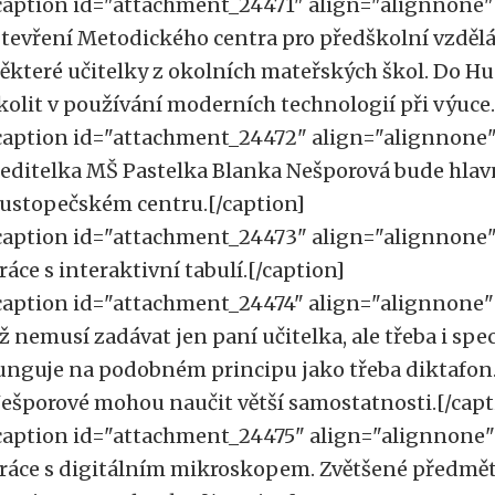
caption id="attachment_24471" align="alignnone"
tevření Metodického centra pro předškolní vzděláv
ěkteré učitelky z okolních mateřských škol. Do Hu
kolit v používání moderních technologií při výuce.
caption id="attachment_24472" align="alignnone
editelka MŠ Pastelka Blanka Nešporová bude hlavn
ustopečském centru.[/caption]
caption id="attachment_24473" align="alignnone
ráce s interaktivní tabulí.[/caption]
caption id="attachment_24474" align="alignnone"
ž nemusí zadávat jen paní učitelka, ale třeba i spec
unguje na podobném principu jako třeba diktafon. 
ešporové mohou naučit větší samostatnosti.[/capt
caption id="attachment_24475" align="alignnone
ráce s digitálním mikroskopem. Zvětšené předmět