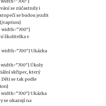
 width="700"]
ání se zúčastnily i
stopečí se budou jezdit
[/caption]
" width="700"]
í školitelka v
" width="700"]
Ukázka
 width="700"]
Úkoly
iální skřipec, který
Děti se tak podle
ion]
" width="700"]
Ukázka
y se ukazují na