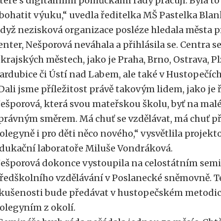
teré s digitálními pomůckami rády pracují. Byla to
bohatit výuku,“ uvedla ředitelka MŠ Pastelka Bla
dyž nezisková organizace posléze hledala města 
enter, Nešporová neváhala a přihlásila se. Centra se
 krajských městech, jako je Praha, Brno, Ostrava, P
ardubice či Ústí nad Labem, ale také v Hustopečích
Dali jsme příležitost právě takovým lidem, jako je
ešporová, která svou mateřskou školu, byť na mal
právným směrem. Má chuť se vzdělávat, má chuť př
olegyně i pro děti něco nového,“ vysvětlila proje
dukační laboratoře Miluše Vondráková.
ešporová dokonce vystoupila na celostátním semi
ředškolního vzdělávání v Poslanecké sněmovně. Te
kušenosti bude předávat v hustopečském metodi
olegyním z okolí.