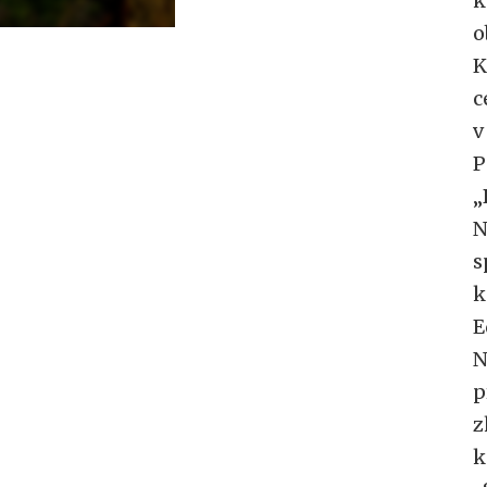
k
o
K
c
v
P
„
N
s
k
E
N
p
z
k