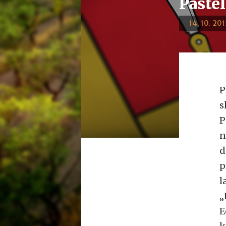
Paste
14. 10. 201
P
s
P
n
d
p
l
„
E