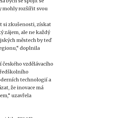
a bych se spojit se
y mohly rozšířit svou
 si zkušenosti, získat
ý zájem, ale ne každý
ajských městech by teď
egionu,“ doplnila
í českého vzdělávacího
předškolního
oderních technologií a
zat, že inovace má
em,“ uzavřela