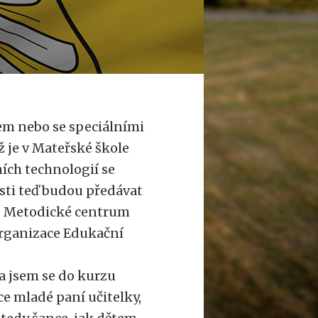
pem nebo se speciálními
ž je v Mateřské škole
ích technologií se
osti teď budou předávat
elo Metodické centrum
organizace Edukační
la jsem se do kurzu
e mladé paní učitelky,