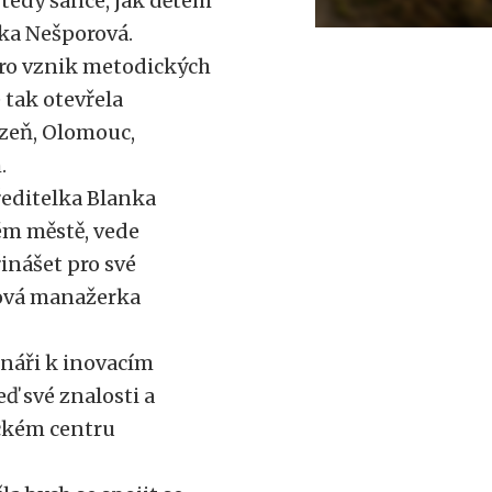
 tedy šance, jak dětem
nka Nešporová.
pro vznik metodických
 tak otevřela
lzeň, Olomouc,
.
 ředitelka Blanka
ém městě, vede
inášet pro své
ktová manažerka
náři k inovacím
ď své znalosti a
ckém centru