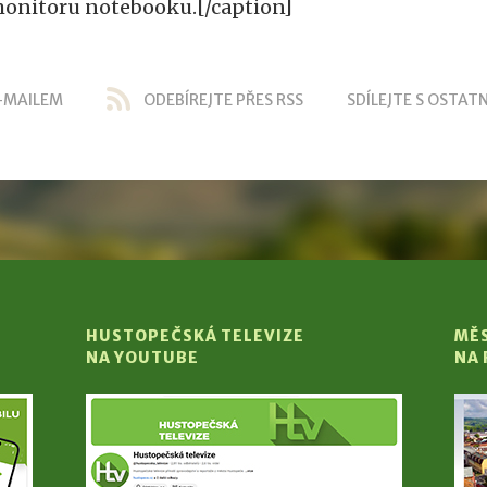
onitoru notebooku.[/caption]
-MAILEM
ODEBÍREJTE PŘES RSS
SDÍLEJTE S OSTATN
HUSTOPEČSKÁ TELEVIZE
MĚ
NA YOUTUBE
NA