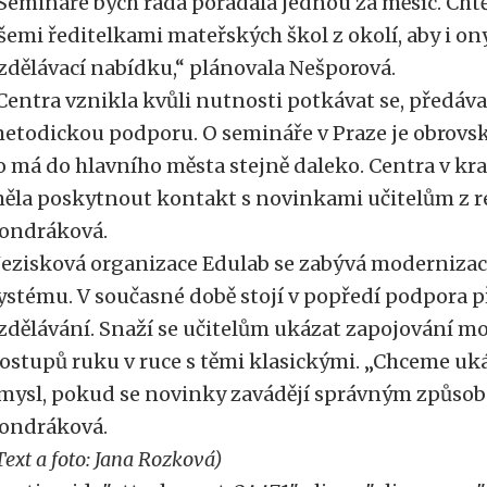
Semináře bych ráda pořádala jednou za měsíc. Chtěl
šemi ředitelkami mateřských škol z okolí, aby i on
zdělávací nabídku,“ plánovala Nešporová.
Centra vznikla kvůli nutnosti potkávat se, předávat
etodickou podporu. O semináře v Praze je obrovsk
o má do hlavního města stejně daleko. Centra v kr
ěla poskytnout kontakt s novinkami učitelům z r
ondráková.
ezisková organizace Edulab se zabývá modernizac
ystému. V současné době stojí v popředí podpora 
zdělávání. Snaží se učitelům ukázat zapojování m
ostupů ruku v ruce s těmi klasickými. „Chceme uká
mysl, pokud se novinky zavádějí správným způsob
ondráková.
Text a foto: Jana Rozková)