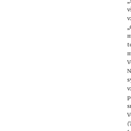
„
v
v
„
m
t
m
V
N
s
v
p
s
V
(